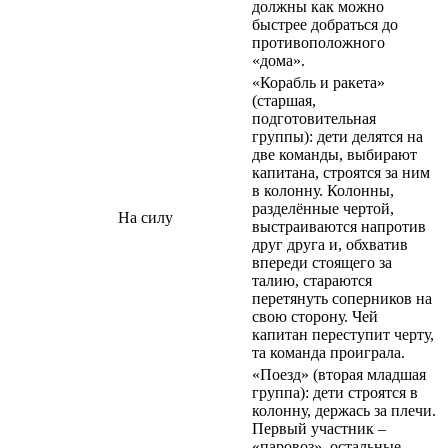
должны как можно
быстрее добраться до
противоположного
«дома».
«Корабль и ракета»
(старшая,
подготовительная
группы): дети делятся на
две команды, выбирают
капитана, строятся за ним
в колонну. Колонны,
разделённые чертой,
На силу
выстраиваются напротив
друг друга и, обхватив
впереди стоящего за
талию, стараются
перетянуть соперников на
свою сторону. Чей
капитан переступит черту,
та команда проиграла.
«Поезд» (вторая младшая
группа): дети строятся в
колонну, держась за плечи.
Первый участник –
«паровоз», остальные –