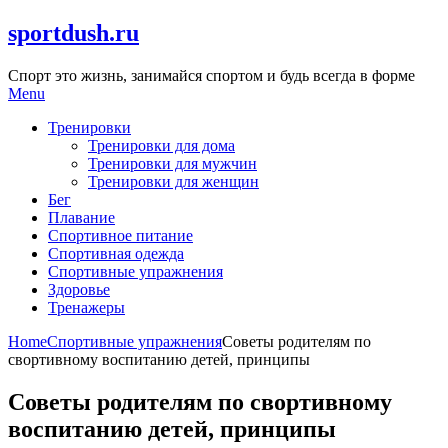
Skip
sportdush.ru
to
content
Спорт это жизнь, занимайся спортом и будь всегда в форме
Menu
Тренировки
Тренировки для дома
Тренировки для мужчин
Тренировки для женщин
Бег
Плавание
Спортивное питание
Спортивная одежда
Спортивные упражнения
Здоровье
Тренажеры
Home
Спортивные упражнения
Советы родителям по
свортивному воспитанию детей, принципы
Советы родителям по свортивному
воспитанию детей, принципы