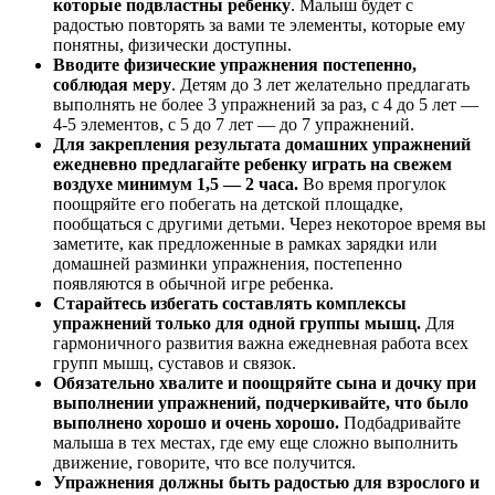
которые подвластны ребенку
. Малыш будет с
радостью повторять за вами те элементы, которые ему
понятны, физически доступны.
Вводите физические упражнения постепенно,
соблюдая меру
. Детям до 3 лет желательно предлагать
выполнять не более 3 упражнений за раз, с 4 до 5 лет —
4-5 элементов, с 5 до 7 лет — до 7 упражнений.
Для закрепления результата домашних упражнений
ежедневно предлагайте ребенку играть на свежем
воздухе минимум 1,5 — 2 часа.
Во время прогулок
поощряйте его побегать на детской площадке,
пообщаться с другими детьми. Через некоторое время вы
заметите, как предложенные в рамках зарядки или
домашней разминки упражнения, постепенно
появляются в обычной игре ребенка.
Старайтесь избегать составлять комплексы
упражнений только для одной группы мышц.
Для
гармоничного развития важна ежедневная работа всех
групп мышц, суставов и связок.
Обязательно хвалите и поощряйте сына и дочку при
выполнении упражнений, подчеркивайте, что было
выполнено хорошо и очень хорошо.
Подбадривайте
малыша в тех местах, где ему еще сложно выполнить
движение, говорите, что все получится.
Упражнения должны быть радостью для взрослого и