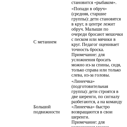
становится «рыбаком».
«Попади в обруч»
(средняя, старшие
группы): дети становятся
в круг, в центре лежит
обруч. Малыши по
очереди бросают мешочки
с песком или мячики в
С метанием
круг. Педагог оценивает
точность броска.
Примечание: для
усложнения бросать
можно из-за спины, сидя,
только справа или только
слева, из-за головы.
«Линеечка»
(подготовительная
группа): дети строятся в
две шеренги, по сигналу
разбегаются, а на команду
Большой
«Линеечка» быстро
подвижности
возвращаются в свои
шеренги.
Примечание: для