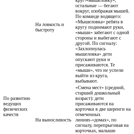
круг-«мышеловку»,
остальные — бегают
вокруг, изображая мышей.
По команде водящего:
«Мышеловка» ребята в
На ловкость и
кругу поднимают руки,
быстроту
«мыши» забегают с одной
стороны и выбегают с
другой. По сигналу:
«Захлопнулась
мышеловка» дети
опускают руки и
присаживаются. Те
«мыши», что не успели
выйти из круга,
выбывают.
«Смена мест» (средний,
старший дошкольный
По развитию
возраст): дети
ведущих
присаживаются на
физических
корточки в две шеренги на
качеств
отмеченных
На выносливость
линиях-«домах», по
сигналу, перепрыгивая на
корточках, малыши