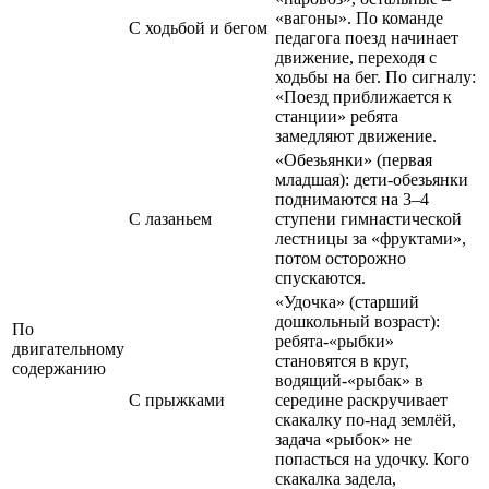
«вагоны». По команде
С ходьбой и бегом
педагога поезд начинает
движение, переходя с
ходьбы на бег. По сигналу:
«Поезд приближается к
станции» ребята
замедляют движение.
«Обезьянки» (первая
младшая): дети-обезьянки
поднимаются на 3–4
С лазаньем
ступени гимнастической
лестницы за «фруктами»,
потом осторожно
спускаются.
«Удочка» (старший
дошкольный возраст):
По
ребята-«рыбки»
двигательному
становятся в круг,
содержанию
водящий-«рыбак» в
С прыжками
середине раскручивает
скакалку по-над землёй,
задача «рыбок» не
попасться на удочку. Кого
скакалка задела,