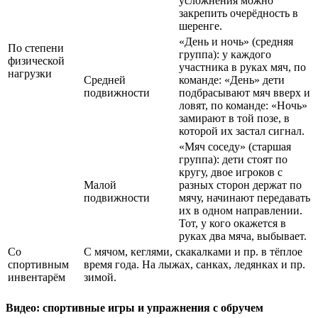
усложнения можно
закрепить очерёдность в
шеренге.
«День и ночь» (средняя
По степени
группа): у каждого
физической
участника в руках мяч, по
нагрузки
Средней
команде: «День» дети
подвижности
подбрасывают мяч вверх и
ловят, по команде: «Ночь»
замирают в той позе, в
которой их застал сигнал.
«Мяч соседу» (старшая
группа): дети стоят по
кругу, двое игроков с
Малой
разных сторон держат по
подвижности
мячу, начинают передавать
их в одном направлении.
Тот, у кого окажется в
руках два мяча, выбывает.
Со
С мячом, кеглями, скакалками и пр. в тёплое
спортивным
время года. На лыжах, санках, ледянках и пр.
инвентарём
зимой.
Видео: спортивные игры и упражнения с обручем