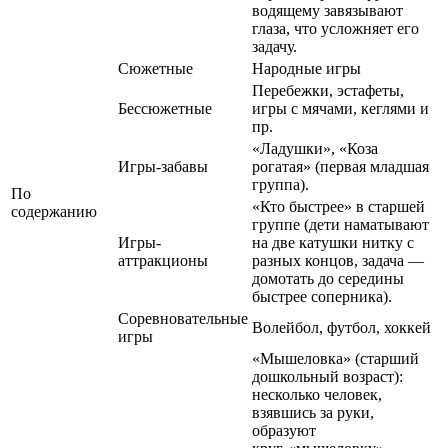
водящему завязывают
глаза, что усложняет его
задачу.
Сюжетные
Народные игры
Перебежки, эстафеты,
Бессюжетные
игры с мячами, кеглями и
пр.
«Ладушки», «Коза
Игры-забавы
рогатая» (первая младшая
группа).
По
«Кто быстрее» в старшей
содержанию
группе (дети наматывают
Игры-
на две катушки нитку с
аттракционы
разных концов, задача —
домотать до середины
быстрее соперника).
Соревновательные
Волейбол, футбол, хоккей
игры
«Мышеловка» (старший
дошкольный возраст):
несколько человек,
взявшись за руки,
образуют