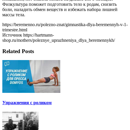
Физкультура поможет подготовить тело к родам, снизить
боли, наладить обмен веществ и избежать набора лишней
массы тела.
https://beremenno.ru/polezno-znat/gimnastika-dlya-beremennyh-v-1-
trimestre.html
Источник https://hartmann-
shop.ru/mothers/poleznye_uprazhneniya_dlya_beremennykh/
Related Posts
Упражнения с роликом