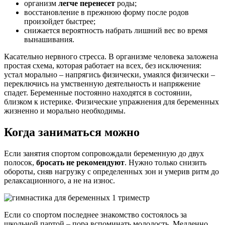
организм
легче перенесет
роды;
восстановление в прежнюю форму после родов
произойдет быстрее;
снижается вероятность набрать лишний вес во время
вынашивания.
Касательно нервного стресса. В организме человека заложена
простая схема, которая работает на всех, без исключения:
устал морально – напрягись физически, умаялся физически –
переключись на умственную деятельность и напряжение
спадет. Беременные постоянно находятся в состоянии,
близком к истерике. Физические упражнения для беременных
жизненно и морально необходимы.
Когда заниматься можно
Если занятия спортом сопровождали беременную до двух
полосок,
бросать не рекомендуют
. Нужно только снизить
обороты, сняв нагрузку с определенных зон и умерив ритм до
релаксационного, а не на износ.
Если со спортом последнее знакомство состоялось за
школьной партой – пора вспоминать молодость. Медленно,