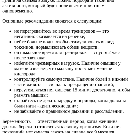
гулять на свежем воздухе. Можно подобрать такой вид
активности, который будет полезным и приятным
одновременно.
Основные рекомендации сводятся к следующим:
не перегревайтесь во время тренировок — это
негативно сказывается на ребенке;
пейте больше воды, чтобы стимулировать вывод
токсинов, нормализовать обмен веществ;
оптимальное время для тренировок — спустя 2 часа
после завтрака;
избегайте чрезмерных нагрузок. Наличие одышки у
матери означает, что малышу поступает меньше
кислорода;
контролируйте самочувствие. Наличие болей в нижней
части живота — сигнал к прекращению занятий;
переутомляться нет смысла: 15 минут достаточно, чтобы
размять мышцы;
старайтесь не делать зарядку в периоды, когда должны
были идти «критические дни»;
не забывайте о правильном дыхании и расслаблении.
Беременность — ответственный период, когда женщина
должна бережно относиться к своему организму. Если нет
показаний, нет смысла лежать на диване все 9 месяцев.