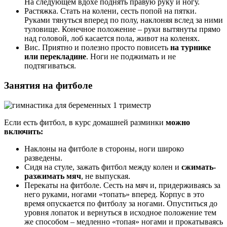
На следующем вдохе поднять правую руку и ногу.
Растяжка. Стать на колени, сесть попой на пятки.
Руками тянуться вперед по полу, наклоняя вслед за ними
туловище. Конечное положение – руки вытянуты прямо
над головой, лоб касается пола, живот на коленях.
Вис. Приятно и полезно просто повисеть
на турнике
или перекладине
. Ноги не поджимать и не
подтягиваться.
Занятия на фитболе
Если есть фитбол, в курс домашней разминки
можно
включить:
Наклоны на фитболе в стороны, ноги широко
разведены.
Сидя на стуле, зажать фитбол между колен и
сжимать-
разжимать мяч
, не выпуская.
Перекаты на фитболе. Сесть на мяч и, придерживаясь за
него руками, ногами «топать» вперед. Корпус в это
время опускается по фитболу за ногами. Опуститься до
уровня лопаток и вернуться в исходное положение тем
же способом – медленно «топая» ногами и прокатываясь