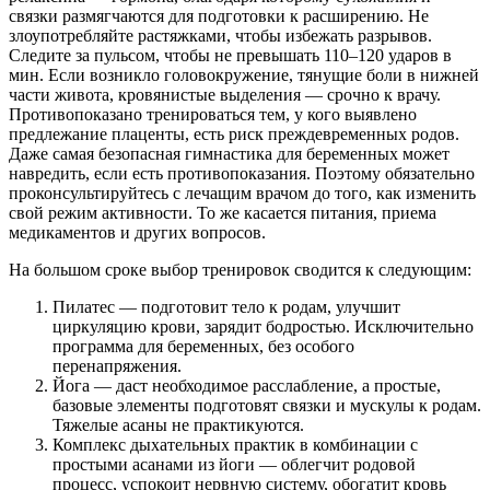
связки размягчаются для подготовки к расширению. Не
злоупотребляйте растяжками, чтобы избежать разрывов.
Следите за пульсом, чтобы не превышать 110–120 ударов в
мин. Если возникло головокружение, тянущие боли в нижней
части живота, кровянистые выделения — срочно к врачу.
Противопоказано тренироваться тем, у кого выявлено
предлежание плаценты, есть риск преждевременных родов.
Даже самая безопасная гимнастика для беременных может
навредить, если есть противопоказания. Поэтому обязательно
проконсультируйтесь с лечащим врачом до того, как изменить
свой режим активности. То же касается питания, приема
медикаментов и других вопросов.
На большом сроке выбор тренировок сводится к следующим:
Пилатес — подготовит тело к родам, улучшит
циркуляцию крови, зарядит бодростью. Исключительно
программа для беременных, без особого
перенапряжения.
Йога — даст необходимое расслабление, а простые,
базовые элементы подготовят связки и мускулы к родам.
Тяжелые асаны не практикуются.
Комплекс дыхательных практик в комбинации с
простыми асанами из йоги — облегчит родовой
процесс, успокоит нервную систему, обогатит кровь