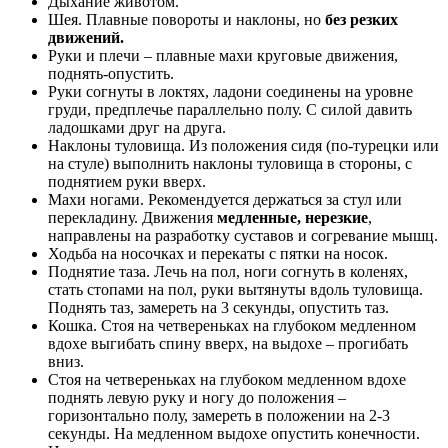
Дыхание животом.
Шея. Плавные повороты и наклоны, но
без резких
движений.
Руки и плечи – плавные махи круговые движения,
поднять-опустить.
Руки согнуты в локтях, ладони соединены на уровне
груди, предплечье параллельно полу. С силой давить
ладошками друг на друга.
Наклоны туловища. Из положения сидя (по-турецки или
на стуле) выполнить наклоны туловища в стороны, с
поднятием руки вверх.
Махи ногами. Рекомендуется держаться за стул или
перекладину. Движения
медленные, нерезкие
,
направлены на разработку суставов и согревание мышц.
Ходьба на носочках и перекаты с пятки на носок.
Поднятие таза. Лечь на пол, ноги согнуть в коленях,
стать стопами на пол, руки вытянуты вдоль туловища.
Поднять таз, замереть на 3 секунды, опустить таз.
Кошка. Стоя на четвереньках на глубоком медленном
вдохе выгибать спину вверх, на выдохе – прогибать
вниз.
Стоя на четвереньках на глубоком медленном вдохе
поднять левую руку и ногу до положения –
горизонтально полу, замереть в положении на 2-3
секунды. На медленном выдохе опустить конечности.