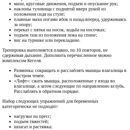
махи, круговые движения, подъем и опускание рук;
наклоны туловища с поднятой вверх рукой из
положения сидя на стуле;
плавные махи ногами вбок и назад-вперед, удерживаясь
за опору;
перекат с пятки на носок, ходьба на носочках;
подъем таза из положения лежа на спине;
вис на турнике или перекладине.
Тренировка выполняется плавно, по 10 повторов, не
сдерживая дыхание. Дополнить перечисленное можно
комплексом Кегеля.
Разминка: сокращать и расслаблять мышцы влагалища в
быстром темпе.
«Лифт»: сжать мышцы, расположенные у входа во
влагалище, а затем следующие по направлению вглубь.
Расслаблять в обратном порядке.
Набор следующих упражнений для беременных
категорически не подходит:
нагрузки на пресс;
подъем тяжестей;
шпагат и растяжка;