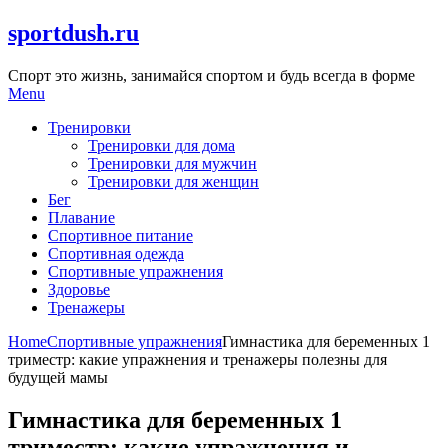
Skip
sportdush.ru
to
content
Спорт это жизнь, занимайся спортом и будь всегда в форме
Menu
Тренировки
Тренировки для дома
Тренировки для мужчин
Тренировки для женщин
Бег
Плавание
Спортивное питание
Спортивная одежда
Спортивные упражнения
Здоровье
Тренажеры
Home
Спортивные упражнения
Гимнастика для беременных 1
триместр: какие упражнения и тренажеры полезны для
будущей мамы
Гимнастика для беременных 1
триместр: какие упражнения и