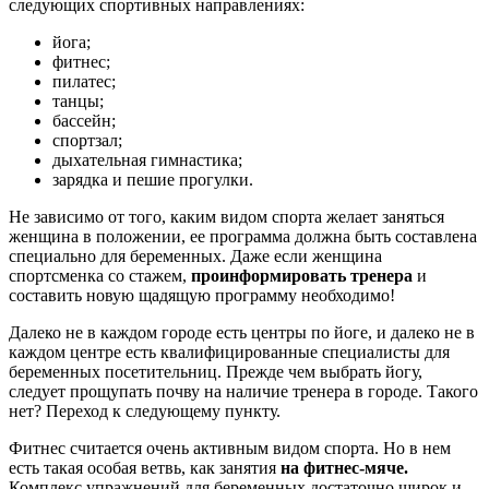
следующих спортивных направлениях:
йога;
фитнес;
пилатес;
танцы;
бассейн;
спортзал;
дыхательная гимнастика;
зарядка и пешие прогулки.
Не зависимо от того, каким видом спорта желает заняться
женщина в положении, ее программа должна быть составлена
специально для беременных. Даже если женщина
спортсменка со стажем,
проинформировать тренера
и
составить новую щадящую программу необходимо!
Далеко не в каждом городе есть центры по йоге, и далеко не в
каждом центре есть квалифицированные специалисты для
беременных посетительниц. Прежде чем выбрать йогу,
следует прощупать почву на наличие тренера в городе. Такого
нет? Переход к следующему пункту.
Фитнес считается очень активным видом спорта. Но в нем
есть такая особая ветвь, как занятия
на фитнес-мяче.
Комплекс упражнений для беременных достаточно широк и