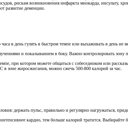
осудов, рискам возникновения инфаркта миокарда, инсульту, хро
ют развитие деменции.
 часа в день гулять в быстром темпе или выхаживать в день не м
мучениями и покалыванием в боку. Важно контролировать зону п
 темпе, при котором можете общаться с собеседником или рассказ
С в зоне жиросжигания, можно сжечь 500-800 калорий за час.
овия: держать пульс, правильно и регулярно нагружаться, прид
тенсивнее кардио, тем больше калорий тратится. Выбирайте бег,