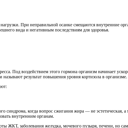
нагрузки. При неправильной осанке смещаются внутренние орган
ешнего вида и негативным последствиям для здоровья.
ресса. Под воздействием этого гормона организм начинает уск
 называют результат повышения уровня кортизола в организме.
ают:
о синдрома, когда вопрос сжигания жира — не эстетическая, а 
овать внутренним органам.
оты ЖКТ, заболевания желудка, мочевого пузыря, печени, но са