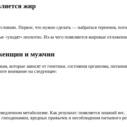
вляется жир
ловиях. Первое, что нужно сделать — набраться терпения, пот
е «уходят» неохотно. Из-за чего появляются жировые отложения
 женщин и мужчин
ам, которые зависят от генетики, состояния организма, питания
атите внимание на следующее:
амедленном метаболизме. Как результат: появляется лишний вес. 
ок, гиподинамии, вредных привычек и несоблюдения питьевого р