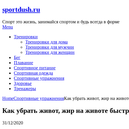
Skip
sportdush.ru
to
content
Спорт это жизнь, занимайся спортом и будь всегда в форме
Menu
Тренировки
Тренировки для дома
Тренировки для мужчин
Тренировки для женщин
Бег
Плавание
Спортивное питание
Спортивная одежда
Спортивные упражнения
Здоровье
Тренажеры
Home
Спортивные упражнения
Как убрать живот, жир на живо
Как убрать живот, жир на животе быст
31/12/2020