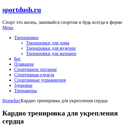
Skip
sportdush.ru
to
content
Спорт это жизнь, занимайся спортом и будь всегда в форме
Menu
Тренировки
Тренировки для дома
Тренировки для мужчин
Тренировки для женщин
Бег
Плавание
Спортивное питание
Спортивная одежда
Спортивные упражнения
Здоровье
Тренажеры
Home
Бег
Кардио тренировка для укрепления сердца
Кардио тренировка для укрепления
сердца