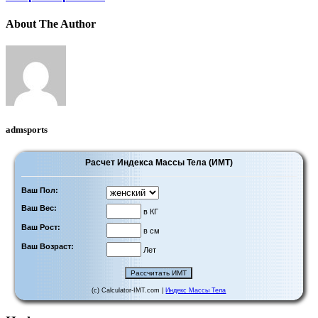
About The Author
admsports
Расчет Индекса Массы Тела (ИМТ)
Ваш Пол:
Ваш Вес:
в КГ
Ваш Рост:
в см
Ваш Возраст:
Лет
(c) Calculator-IMT.com |
Индекс Массы Тела