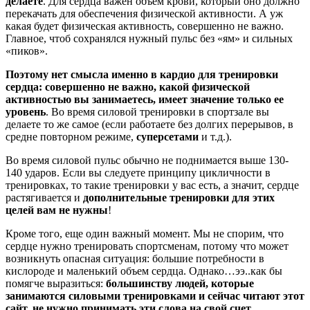
делаете
. Для сердца важен объём крови, который оно должно
перекачать для обеспечения физической активности. А уж
какая будет физическая активность, совершенно не важно.
Главное, чтоб сохранялся нужный пульс без «ям» и сильных
«пиков».
Поэтому нет смысла именно в кардио для тренировки
сердца: совершенно не важно, какой физической
активностью вы занимаетесь, имеет значение только ее
уровень
. Во время силовой тренировки в спортзале вы
делаете то же самое (если работаете без долгих перерывов, в
средне повторном режиме,
суперсетами
и т.д.).
Во время силовой пульс обычно не поднимается выше 130-
140 ударов. Если вы следуете принципу цикличности в
тренировках, то такие тренировки у вас есть, а значит, сердце
растягивается и
дополнительные тренировки для этих
целей вам не нужны
!
Кроме того, еще один важный момент. Мы не спорим, что
сердце нужно тренировать спортсменам, потому что может
возникнуть опасная ситуация: большие потребности в
кислороде и маленький объем сердца. Однако…ээ..как бы
помягче выразиться:
большинству людей, которые
занимаются силовыми тренировками и сейчас читают этот
сайт, не нужно принимать эти слова на свой счет
.