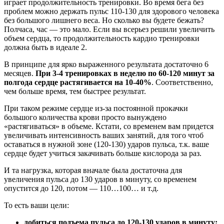
играет продолжительность тренировки. Во время бега без
проблем можно держать пульс 110-130 для здорового человека
без большого лишнего веса. Но сколько вы будете бежать?
Полчаса, час — это мало. Если вы всерьез решили увеличить
объем сердца, то продолжительность кардио тренировки
должна быть в идеале 2.
В принципе для ярко выраженного результата достаточно 6
месяцев.
При 3-4 тренировках в неделю по 60-120 минут за
полгода сердце растягивается на 10-40%
. Соответственно,
чем больше время, тем быстрее результат.
При таком режиме сердце из-за постоянной прокачки
большого количества крови просто вынуждено
«растягиваться» в объеме. Кстати, со временем вам придется
увеличивать интенсивность ваших занятий, для того чтоб
оставаться в нужной зоне (120-130) ударов пульса, т.к. ваше
сердце будет учиться закачивать больше кислорода за раз.
И та нагрузка, которая вначале была достаточна для
увеличения пульса до 130 ударов в минуту, со временем
опустится до 120, потом — 110…100… и т.д.
То есть ваши цели:
добиться подъема пульса до 120-130 ударов в минуту;