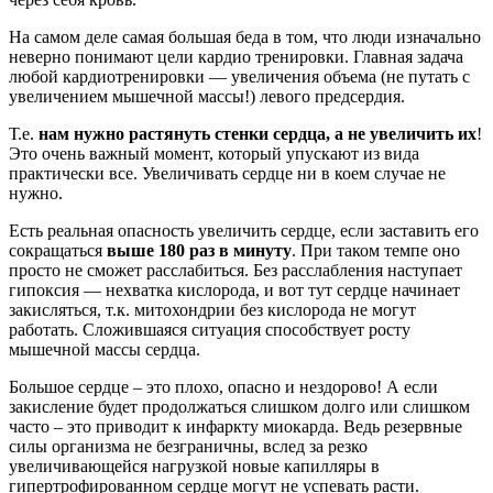
На самом деле самая большая беда в том, что люди изначально
неверно понимают цели кардио тренировки. Главная задача
любой кардиотренировки — увеличения объема (не путать с
увеличением мышечной массы!) левого предсердия.
Т.е.
нам нужно растянуть стенки сердца, а не увеличить их
!
Это очень важный момент, который упускают из вида
практически все. Увеличивать сердце ни в коем случае не
нужно.
Есть реальная опасность увеличить сердце, если заставить его
сокращаться
выше 180 раз в минуту
. При таком темпе оно
просто не сможет расслабиться. Без расслабления наступает
гипоксия — нехватка кислорода, и вот тут сердце начинает
закисляться, т.к. митохондрии без кислорода не могут
работать. Сложившаяся ситуация способствует росту
мышечной массы сердца.
Большое сердце – это плохо, опасно и нездорово! А если
закисление будет продолжаться слишком долго или слишком
часто – это приводит к инфаркту миокарда. Ведь резервные
силы организма не безграничны, вслед за резко
увеличивающейся нагрузкой новые капилляры в
гипертрофированном сердце могут не успевать расти.