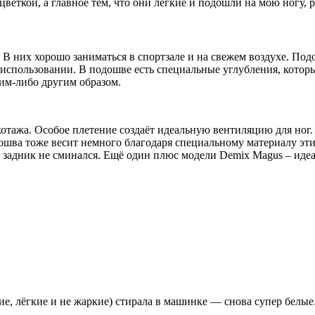
еткой, а главное тем, что они лёгкие и подошли на мою ногу, р
 В них хорошо заниматься в спортзале и на свежем воздухе. Под
спользовании. В подошве есть специальные углубления, которы
им-либо другим образом.
отажа. Особое плетение создаёт идеальную вентиляцию для ног. 
ошва тоже весит немного благодаря специальному материалу эт
ы задник не сминался. Ещё один плюс модели Demix Magus – иде
гкие, лёгкие и не жаркие) стирала в машинке — снова супер бел