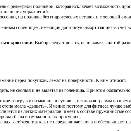
дель с рельефной подошвой, которая исключает возможность прос
ыполнения упражнений.
россовки, на подошве без гидрогелевых вставок и с хорошей амо
ышенным голенищем, имеющие достойную амортизацию за счёт в
ться кроссовки.
Выбор следует делать, основываясь на той разн
мание перед покупкой, лежат на поверхности. К ним относят:
ть, не скользя и не вылетая из голенища. При этом обязательн
нижает нагрузку на мышцы и суставы, исключая травмы во время
ы стопа могла «дышать». Именно поэтому для фитнеса лучше выб
няется из лёгких материалов, имеет в составе пружинистые с
ировки была возможность их просушить.
ных застёжек, так как не передавливает ноги и обеспечивает 