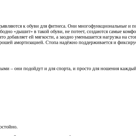
ъявляются к обуви для фитнеса. Они многофункциональные и под
ободно «дышит» в такой обуви, не потеет, создаются самые комф
то добавляет ей мягкости, а заодно уменьшается нагрузка на ст
хорошей амортизацией. Стопа надёжно поддерживается и фиксируе
ми – они подойдут и для спорта, и просто для ношения каждый 
остойно.