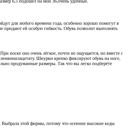
азмер 6,5 подошёл на мой 36,очень удобные.
ойдут для любого времени года, особенно хорошо помогут в
е придают ей особую гибкость. Обувь позволит выполнять
При носке оно очень лёгкое, почти не ощущается, но вместе с
иленвинилацетату. Шнурки крепко фиксируют обувь на ноге,
ально продуманные размеры. Так что вы легко подберёте
ые. Выбрала этой фирмы, потому что осенние высокие кеды