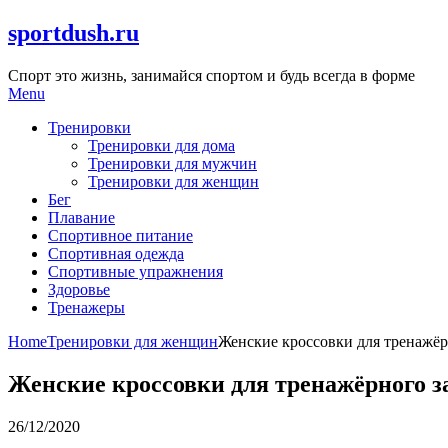
Skip
sportdush.ru
to
content
Спорт это жизнь, занимайся спортом и будь всегда в форме
Menu
Тренировки
Тренировки для дома
Тренировки для мужчин
Тренировки для женщин
Бег
Плавание
Спортивное питание
Спортивная одежда
Спортивные упражнения
Здоровье
Тренажеры
Home
Тренировки для женщин
Женские кроссовки для тренажёр
Женские кроссовки для тренажёрного з
26/12/2020