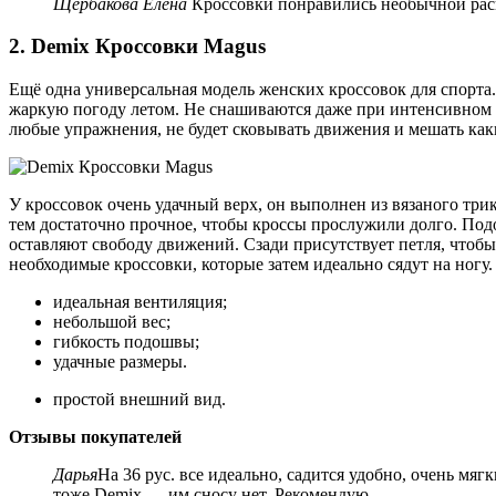
Щербакова Елена
Кроссовки понравились необычной расцв
2. Demix Кроссовки Magus
Ещё одна универсальная модель женских кроссовок для спорта.
жаркую погоду летом. Не снашиваются даже при интенсивном и
любые упражнения, не будет сковывать движения и мешать как
У кроссовок очень удачный верх, он выполнен из вязаного трик
тем достаточно прочное, чтобы кроссы прослужили долго. Под
оставляют свободу движений. Сзади присутствует петля, чтоб
необходимые кроссовки, которые затем идеально сядут на ногу.
идеальная вентиляция;
небольшой вес;
гибкость подошвы;
удачные размеры.
простой внешний вид.
Отзывы покупателей
Дарья
На 36 рус. все идеально, садится удобно, очень мя
тоже Demix — им сносу нет. Рекомендую.