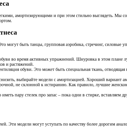
еса
гкими, амортизирующими и при этом стильно выглядеть. Мы со
ортом.
тнеса
о могут быть танцы, групповая аэробика, стречинг, силовые уп
 обуви во время активных упражнений. Шнуровка в этом плане 
ов и растяжений.
нтиляция обуви. Это может быть специальная ткань, отводящая в
снизить, выбирайте модели с амортизацией. Хороший вариант а
рочной, не склонной к истиранию. Как правило, лучшие женски
меть пару стелек про запас – пока одни в стирке, вставляем др
й. Эти модели могут уступать по качеству более дорогим анало