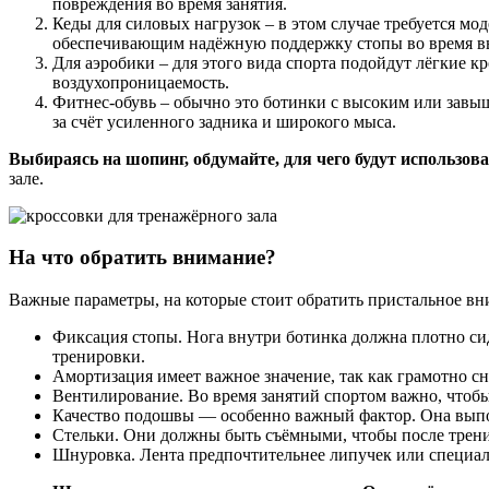
повреждения во время занятия.
Кеды для силовых нагрузок – в этом случае требуется мо
обеспечивающим надёжную поддержку стопы во время в
Для аэробики – для этого вида спорта подойдут лёгкие к
воздухопроницаемость.
Фитнес-обувь – обычно это ботинки с высоким или зав
за счёт усиленного задника и широкого мыса.
Выбираясь на шопинг, обдумайте, для чего будут использова
зале.
На что обратить внимание?
Важные параметры, на которые стоит обратить пристальное вни
Фиксация стопы. Нога внутри ботинка должна плотно сиде
тренировки.
Амортизация имеет важное значение, так как грамотно с
Вентилирование. Во время занятий спортом важно, чтоб
Качество подошвы — особенно важный фактор. Она выпол
Стельки. Они должны быть съёмными, чтобы после трен
Шнуровка. Лента предпочтительнее липучек или специаль