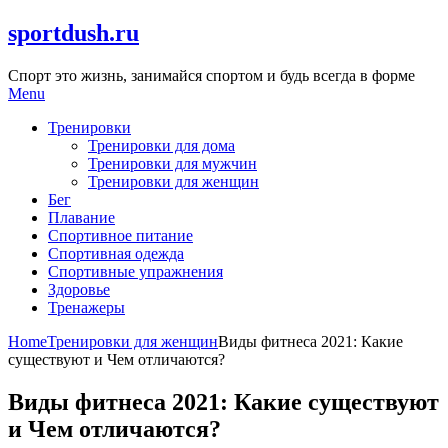
Skip
sportdush.ru
to
content
Спорт это жизнь, занимайся спортом и будь всегда в форме
Menu
Тренировки
Тренировки для дома
Тренировки для мужчин
Тренировки для женщин
Бег
Плавание
Спортивное питание
Спортивная одежда
Спортивные упражнения
Здоровье
Тренажеры
Home
Тренировки для женщин
Виды фитнеса 2021: Какие
существуют и Чем отличаются?
Виды фитнеса 2021: Какие существуют
и Чем отличаются?