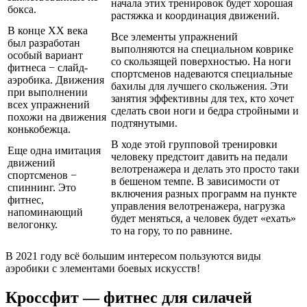
начала этих тренировок будет хорошая
бокса.
растяжка и координация движений.
В конце ХХ века
Все элементы упражнений
был разработан
выполняются на специальном коврике
особый вариант
со скользящей поверхностью. На ноги
фитнеса − слайд-
спортсменов надеваются специальные
аэробика. Движения
бахилы для лучшего скольжения. Эти
при выполнении
занятия эффективны для тех, кто хочет
всех упражнений
сделать свои ноги и бедра стройными и
похожи на движения
подтянутыми.
конькобежца.
В ходе этой групповой тренировки
Еще одна имитация
человеку предстоит давить на педали
движений
велотренажера и делать это просто таки
спортсменов −
в бешеном темпе. В зависимости от
спиннинг. Это
включения разных программ на пункте
фитнес,
управления велотренажера, нагрузка
напоминающий
будет меняться, а человек будет «ехать»
велогонку.
то на гору, то по равнине.
В 2021 году всё большим интересом пользуются виды
аэробики с элементами боевых искусств!
Кроссфит — фитнес для силачей