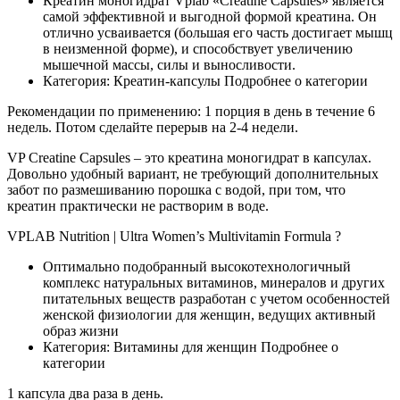
Креатин моногидрат Vplab «Creatine Capsules» является
самой эффективной и выгодной формой креатина. Он
отлично усваивается (большая его часть достигает мышц
в неизменной форме), и способствует увеличению
мышечной массы, силы и выносливости.
Категория: Креатин-капсулы Подробнее о категории
Рекомендации по применению: 1 порция в день в течение 6
недель. Потом сделайте перерыв на 2-4 недели.
VP Creatine Capsules – это креатина моногидрат в капсулах.
Довольно удобный вариант, не требующий дополнительных
забот по размешиванию порошка с водой, при том, что
креатин практически не растворим в воде.
VPLAB Nutrition | Ultra Women’s Multivitamin Formula ?
Оптимально подобранный высокотехнологичный
комплекс натуральных витаминов, минералов и других
питательных веществ разработан с учетом особенностей
женской физиологии для женщин, ведущих активный
образ жизни
Категория: Витамины для женщин Подробнее о
категории
1 капсула два раза в день.