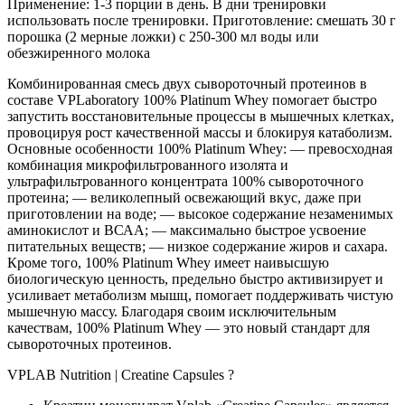
Применение: 1-3 порции в день. В дни тренировки
использовать после тренировки. Приготовление: смешать 30 г
порошка (2 мерные ложки) с 250-300 мл воды или
обезжиренного молока
Комбинированная смесь двух сывороточный протеинов в
составе VPLaboratory 100% Platinum Whey помогает быстро
запустить восстановительные процессы в мышечных клетках,
провоцируя рост качественной массы и блокируя катаболизм.
Основные особенности 100% Platinum Whey: — превосходная
комбинация микрофильтрованного изолята и
ультрафильтрованного концентрата 100% сывороточного
протеина; — великолепный освежающий вкус, даже при
приготовлении на воде; — высокое содержание незаменимых
аминокислот и ВСАА; — максимально быстрое усвоение
питательных веществ; — низкое содержание жиров и сахара.
Кроме того, 100% Platinum Whey имеет наивысшую
биологическую ценность, предельно быстро активизирует и
усиливает метаболизм мышц, помогает поддерживать чистую
мышечную массу. Благодаря своим исключительным
качествам, 100% Platinum Whey — это новый стандарт для
сывороточных протеинов.
VPLAB Nutrition | Creatine Capsules ?