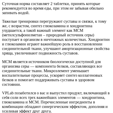
Суточная норма составляет 2 таблетки, принять которые
рекомендуется во время еды, при этом не забывая обильно
запивать водой.
Тяжелые тренировки перегружают суставы и связки, к тому
же, с возрастом, синтез глюкозамина и хондроитина
ухудшается, а такой важный элемент как МСМ
(метилсульфонилметан – природный источник серы)
поступает в организм в ничтожных количествах. Хондроитин
и глюкозамин играют важнейшую роль в восстановлении
соединительной ткани, улучшают амортизационные свойства
хряща, увеличивают подвижность суставов.
МСМ является источником биологически доступной для
организма серы — компонента белков, составляющих все
соединительные ткани. Микроэлемент уменьшает
воспалительные процессы, ускоряет синтез коллагеновых
белков и помогает поддерживать суставы в здоровом
состоянии.
VPLab позаботился о вас и выпустил продукт, включающий в
себя соли всех трех важнейших элементов — хондроитина,
глюкозамина и МСМ. Перечисленные ингредиенты в
комбинации обладают синергическим эффектом, дополняя и
усиливая эффект друг друга.