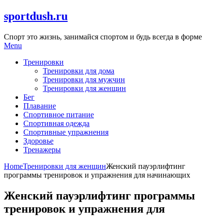
Skip
sportdush.ru
to
content
Спорт это жизнь, занимайся спортом и будь всегда в форме
Menu
Тренировки
Тренировки для дома
Тренировки для мужчин
Тренировки для женщин
Бег
Плавание
Спортивное питание
Спортивная одежда
Спортивные упражнения
Здоровье
Тренажеры
Home
Тренировки для женщин
Женский пауэрлифтинг
программы тренировок и упражнения для начинающих
Женский пауэрлифтинг программы
тренировок и упражнения для