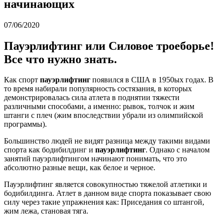
начинающих
07/06/2020
Пауэрлифтинг или Силовое троеборье!
Все что нужно знать.
Как спорт
пауэрлифтинг
появился в США в 1950ых годах. В
то время набирали популярность состязания, в которых
демонстрировалась сила атлета в поднятии тяжести
различными способами, а именно: рывок, толчок и жим
штанги с плеч (жим впоследствии убрали из олимпийской
программы).
Большинство людей не видят разница между такими видами
спорта как бодибилдинг и
пауэрлифтинг
. Однако с началом
занятий пауэрлифтингом начинают понимать, что это
абсолютно разные вещи, как белое и черное.
Пауэрлифтинг является совокупностью тяжелой атлетики и
бодибилдинга. Атлет в данном виде спорта показывает свою
силу через такие упражнения как: Приседания со штангой,
жим лежа, становая тяга.