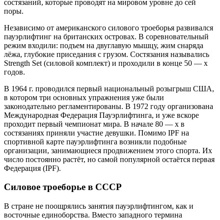
состязаний, которые проводят на мировом уровне до сей
поры.
Независимо от американского силового троеборья развивался
пауэрлифтинг на британских островах. В соревновательный
режим входили: подъем на двуглавую мышцу, жим снаряда
лёжа, глубокие приседания с грузом. Состязания назывались
Strength Set (силовой комплект) и проходили в конце 50 — х
годов.
В 1964 г. проводился первый национальный розыгрыш США,
в котором три основных упражнения уже были
законодательно регламентированы. В 1972 году организована
Международная Федерация Пауэрлифтинга, и уже вскоре
проходит первый чемпионат мира. В начале 80 — х в
состязаниях приняли участие девушки. Помимо IPF на
спортивной карте пауэрлифтинга возникли подобные
организации, занимающиеся продвижением этого спорта. Их
число постоянно растёт, но самой популярной остаётся первая
Федерация (IPF).
Силовое троеборье в СССР
В стране не поощрялись занятия пауэрлифтингом, как и
восточные единоборства. Вместо западного термина