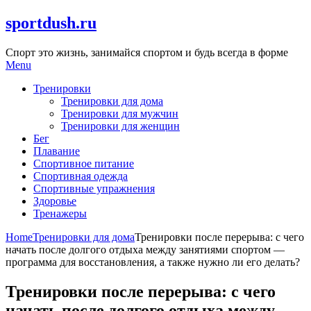
Skip
sportdush.ru
to
content
Спорт это жизнь, занимайся спортом и будь всегда в форме
Menu
Тренировки
Тренировки для дома
Тренировки для мужчин
Тренировки для женщин
Бег
Плавание
Спортивное питание
Спортивная одежда
Спортивные упражнения
Здоровье
Тренажеры
Home
Тренировки для дома
Тренировки после перерыва: с чего
начать после долгого отдыха между занятиями спортом —
программа для восстановления, а также нужно ли его делать?
Тренировки после перерыва: с чего
начать после долгого отдыха между