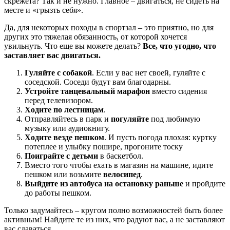
скрежета? Так и не нужно. Главное – двигаться, не сидеть на
месте и «грызть себя».
Да, для некоторых походы в спортзал – это приятно, но для
других это тяжелая обязанность, от которой хочется
увильнуть. Что еще вы можете делать?
Все, что угодно, что
заставляет вас двигаться.
Гуляйте с собакой
. Если у вас нет своей, гуляйте с
соседской. Соседи будут вам благодарны.
Устройте танцевальный марафон
вместо сидения
перед телевизором.
Ходите по лестницам
.
Отправляйтесь в парк и
погуляйте
под любимую
музыку или аудиокнигу.
Ходите везде пешком
. И пусть погода плохая: куртку
потеплее и улыбку пошире, прогоните тоску
Поиграйте с детьми
в баскетбол.
Вместо того чтобы ехать в магазин на машине, идите
пешком или возьмите
велосипед
.
Выйдите из автобуса на остановку раньше
и пройдите
до работы пешком.
Только задумайтесь – кругом полно возможностей быть более
активным! Найдите те из них, что радуют вас, а не заставляют
вас сдаваться.