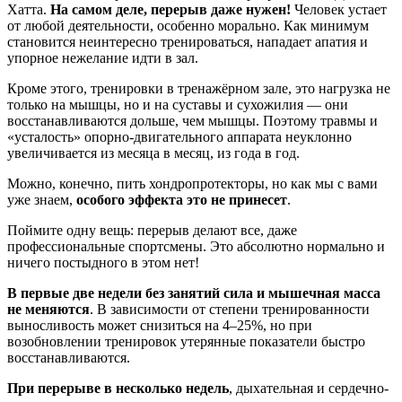
Хатта.
На самом деле, перерыв даже нужен!
Человек устает
от любой деятельности, особенно морально. Как минимум
становится неинтересно тренироваться, нападает апатия и
упорное нежелание идти в зал.
Кроме этого, тренировки в тренажёрном зале, это нагрузка не
только на мышцы, но и на суставы и сухожилия — они
восстанавливаются дольше, чем мышцы. Поэтому травмы и
«усталость» опорно-двигательного аппарата неуклонно
увеличивается из месяца в месяц, из года в год.
Можно, конечно, пить хондропротекторы, но как мы с вами
уже знаем,
особого эффекта это не принесет
.
Поймите одну вещь: перерыв делают все, даже
профессиональные спортсмены. Это абсолютно нормально и
ничего постыдного в этом нет!
В первые две недели без занятий сила и мышечная масса
не меняются
. В зависимости от степени тренированности
выносливость может снизиться на 4–25%, но при
возобновлении тренировок утерянные показатели быстро
восстанавливаются.
При перерыве в несколько недель
, дыхательная и сердечно-