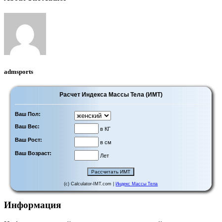
admsports
Расчет Индекса Массы Тела (ИМТ)
Ваш Пол:
Ваш Вес:
в КГ
Ваш Рост:
в см
Ваш Возраст:
Лет
(c) Calculator-IMT.com |
Индекс Массы Тела
Информация