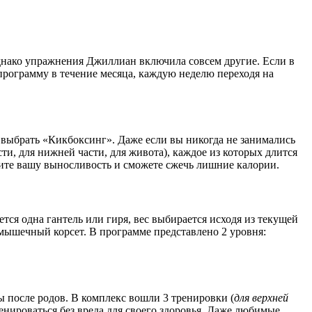
, однако упражнения Джиллиан включила совсем другие. Если в
программу в течение месяца, каждую неделю переходя на
м выбрать «Кикбоксинг». Даже если вы никогда не занимались
ти, для нижней части, для живота), каждое из которых длится
чите вашу выносливость и сможете сжечь лишние калории.
тся одна гантель или гиря, вес выбирается исходя из текущей
о мышечный корсет. В программе представлено 2 уровня:
 после родов. В комплекс вошли 3 тренировки (
для верхней
енироваться без вреда для своего здоровья. Даже любимые