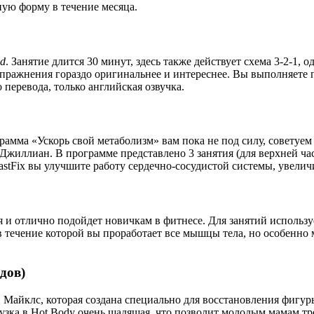
ную форму в течение месяца.
ed
. Занятие длится 30 минут, здесь также действует схема 3-2-1
пражнения гораздо оригинальнее и интереснее. Вы выполняете 
перевода, только английская озвучка.
рамма «Ускорь свой метаболизм» вам пока не под силу, советуе
Джиллиан. В программе представлено 3 занятия (для верхней час
astFix вы улучшите работу сердечно-сосудистой системы, увели
 и отлично подойдет новичкам в фитнесе. Для занятий используе
, в течение которой вы проработает все мышцы тела, но особенн
дов)
Майклс, которая создана специально для восстановления фигуры
рузка в Hot Body очень щадящая, что позволит молодым мамам тр