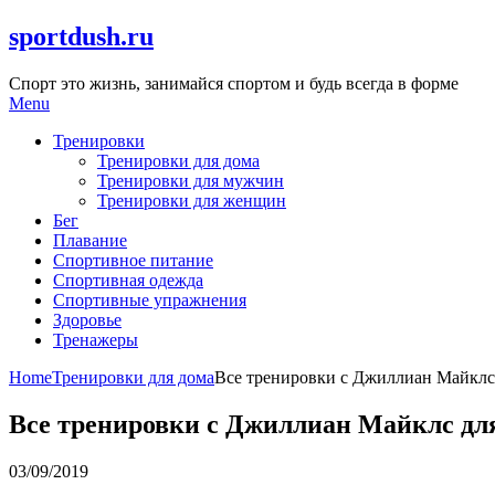
Skip
sportdush.ru
to
content
Спорт это жизнь, занимайся спортом и будь всегда в форме
Menu
Тренировки
Тренировки для дома
Тренировки для мужчин
Тренировки для женщин
Бег
Плавание
Спортивное питание
Спортивная одежда
Спортивные упражнения
Здоровье
Тренажеры
Home
Тренировки для дома
Все тренировки с Джиллиан Майклс
Все тренировки с Джиллиан Майклс дл
03/09/2019