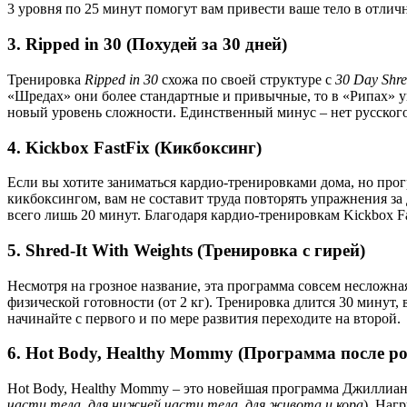
3 уровня по 25 минут помогут вам привести ваше тело в отлич
3. Ripped in 30 (Похудей за 30 дней)
Тренировка
Ripped in
30
схожа по своей структуре с
30
Day
Shr
«Шредах» они более стандартные и привычные, то в «Рипах» у
новый уровень сложности. Единственный минус – нет русского 
4. Kickbox FastFix (Кикбоксинг)
Если вы хотите заниматься кардио-тренировками дома, но прог
кикбоксингом, вам не составит труда повторять упражнения за 
всего лишь 20 минут. Благодаря кардио-тренировкам Kickbox F
5. Shred-It With Weights (Тренировка с гирей)
Несмотря на грозное название, эта программа совсем несложная
физической готовности (от 2 кг). Тренировка длится 30 минут
начинайте с первого и по мере развития переходите на второй.
6. Hot Body, Healthy Mommy (Программа после ро
Hot Body, Healthy Mommy – это новейшая программа Джиллиан 
части тела, для нижней части тела, для живота и кора
). Наг