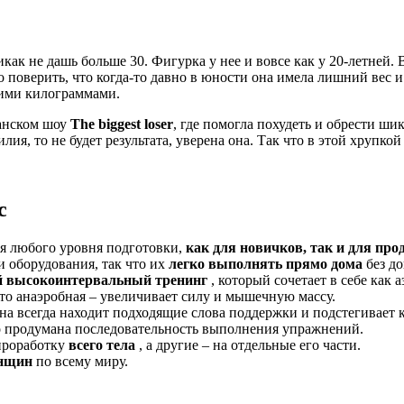
 никак не дашь больше 30. Фигурка у нее и вовсе как у 20-летней
 поверить, что когда-то давно в юности она имела лишний вес и
шними килограммами.
канском шоу
The biggest loser
, где помогла похудеть и обрести ш
лия, то не будет результата, уверена она. Так что в этой хрупко
с
я любого уровня подготовки,
как для новичков, так и для пр
 оборудования, так что их
легко выполнять прямо дома
без до
 высокоинтервальный тренинг
, который сочетает в себе как 
 то анаэробная – увеличивает силу и мышечную массу.
на всегда находит подходящие слова поддержки и подстегивает 
ко продумана последовательность выполнения упражнений.
проработку
всего тела
, а другие – на отдельные его части.
енщин
по всему миру.