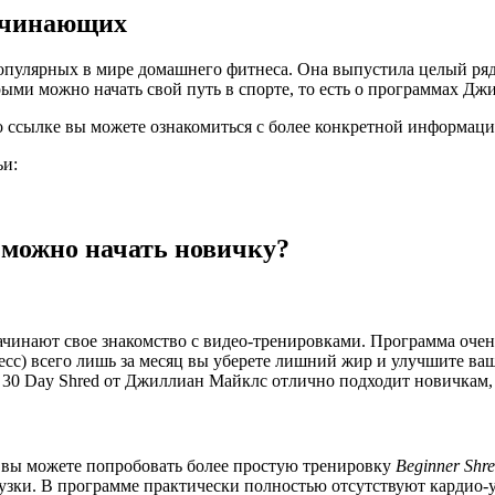
ачинающих
улярных в мире домашнего фитнеса. Она выпустила целый ряд 
рыми можно начать свой путь в спорте, то есть о программах Д
 ссылке вы можете ознакомиться с более конкретной информаци
ьи:
можно начать новичку?
инают свое знакомство с видео-тренировками. Программа очень 
сс) всего лишь за месяц вы уберете лишний жир и улучшите ваше
и. 30 Day Shred от Джиллиан Майклс отлично подходит новичкам
 вы можете попробовать более простую тренировку
Beginner
Shr
узки. В программе практически полностью отсутствуют кардио-у