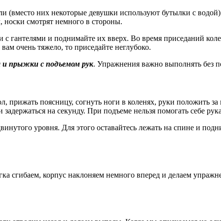
и (вместо них некоторые девушки используют бутылки с водой).
, носки смотрят немного в стороны.
ки с гантелями и поднимайте их вверх. Во время приседаний кол
и вам очень тяжело, то приседайте неглубоко.
 и прыжки с подъемом рук
. Упражнения важно выполнять без п
ол, прижать поясницу, согнуть ноги в коленях, руки положить з
задержаться на секунду. При подъеме нельзя помогать себе рук
инутого уровня. Для этого оставайтесь лежать на спине и подн
егка сгибаем, корпус наклоняем немного вперед и делаем упраж