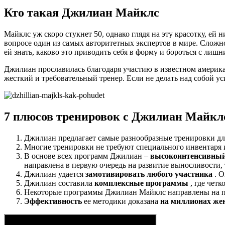
Кто такая Джилиан Майклс
Майклс уж скоро стукнет 50, однако глядя на эту красотку, ей
вопросе один из самых авторитетных экспертов в мире. Сложно
ей знать, каково это приводить себя в форму и бороться с ли
Джилиан прославилась благодаря участию в известном амери
жесткий и требовательный тренер. Если не делать над собой уси
7 плюсов тренировок с Джилиан Майкл
Джилиан предлагает самые разнообразные тренировки дл
Многие тренировки не требуют специального инвентаря и
В основе всех программ Джилиан –
высокоинтенсивный
направлена в первую очередь на развитие выносливости,
Джилиан удается
замотивировать любого участника
. О
Джилиан составила
комплексные программы
, где чет
Некоторые программы Джилиан Майклс направлены на 
Эффективность
ее методики доказана
на миллионах ж