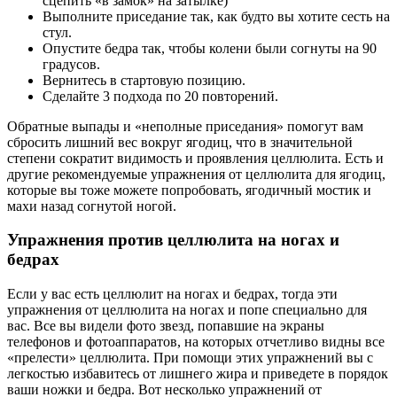
сцепить «в замок» на затылке)
Выполните приседание так, как будто вы хотите сесть на
стул.
Опустите бедра так, чтобы колени были согнуты на 90
градусов.
Вернитесь в стартовую позицию.
Сделайте 3 подхода по 20 повторений.
Обратные выпады и «неполные приседания» помогут вам
сбросить лишний вес вокруг ягодиц, что в значительной
степени сократит видимость и проявления целлюлита. Есть и
другие рекомендуемые упражнения от целлюлита для ягодиц,
которые вы тоже можете попробовать, ягодичный мостик и
махи назад согнутой ногой.
Упражнения против целлюлита на ногах и
бедрах
Если у вас есть целлюлит на ногах и бедрах, тогда эти
упражнения от целлюлита на ногах и попе специально для
вас. Все вы видели фото звезд, попавшие на экраны
телефонов и фотоаппаратов, на которых отчетливо видны все
«прелести» целлюлита. При помощи этих упражнений вы с
легкостью избавитесь от лишнего жира и приведете в порядок
ваши ножки и бедра. Вот несколько упражнений от