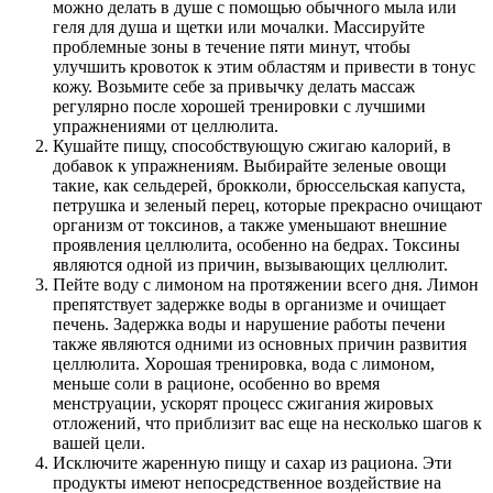
можно делать в душе с помощью обычного мыла или
геля для душа и щетки или мочалки. Массируйте
проблемные зоны в течение пяти минут, чтобы
улучшить кровоток к этим областям и привести в тонус
кожу. Возьмите себе за привычку делать массаж
регулярно после хорошей тренировки с лучшими
упражнениями от целлюлита.
Кушайте пищу, способствующую сжигаю калорий, в
добавок к упражнениям. Выбирайте зеленые овощи
такие, как сельдерей, брокколи, брюссельская капуста,
петрушка и зеленый перец, которые прекрасно очищают
организм от токсинов, а также уменьшают внешние
проявления целлюлита, особенно на бедрах. Токсины
являются одной из причин, вызывающих целлюлит.
Пейте воду с лимоном на протяжении всего дня. Лимон
препятствует задержке воды в организме и очищает
печень. Задержка воды и нарушение работы печени
также являются одними из основных причин развития
целлюлита. Хорошая тренировка, вода с лимоном,
меньше соли в рационе, особенно во время
менструации, ускорят процесс сжигания жировых
отложений, что приблизит вас еще на несколько шагов к
вашей цели.
Исключите жаренную пищу и сахар из рациона. Эти
продукты имеют непосредственное воздействие на