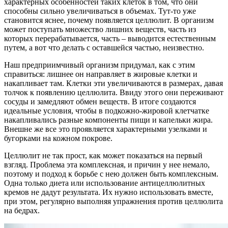
характерных особенностей таких клеток в том, что они
способны сильно увеличиваться в объемах. Тут-то уже
становится яснее, почему появляется целлюлит. В организм
может поступать множество лишних веществ, часть из
которых перерабатывается, часть – выводится естественным
путем, а вот что делать с оставшейся частью, неизвестно.
Наш предприимчивый организм придумал, как с этим
справиться: лишнее он направляет в жировые клетки и
накапливает там. Клетки эти увеличиваются в размерах, давая
толчок к появлению целлюлита. Ввиду этого они переживают
сосуды и замедляют обмен веществ. В итоге создаются
идеальные условия, чтобы в подкожно-жировой клетчатке
накапливались разные компоненты пищи и капельки жира.
Внешне же все это проявляется характерными узелками и
бугорками на кожном покрове.
Целлюлит не так прост, как может показаться на первый
взгляд. Проблема эта комплексная, и причин у нее немало,
поэтому и подход к борьбе с нею должен быть комплексным.
Одна только диета или использование антицеллюлитных
кремов не дадут результата. Их нужно использовать вместе,
при этом, регулярно выполняя упражнения против целлюлита
на бедрах.