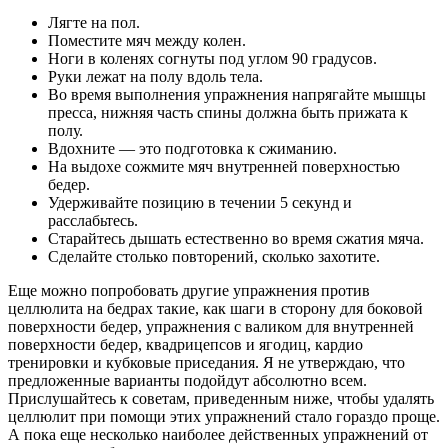
Лягте на пол.
Поместите мяч между колен.
Ноги в коленях согнуты под углом 90 градусов.
Руки лежат на полу вдоль тела.
Во время выполнения упражнения напрягайте мышцы
пресса, нижняя часть спины должна быть прижата к
полу.
Вдохните — это подготовка к сжиманию.
На выдохе сожмите мяч внутренней поверхностью
бедер.
Удерживайте позицию в течении 5 секунд и
расслабьтесь.
Старайтесь дышать естественно во время сжатия мяча.
Сделайте столько повторений, сколько захотите.
Еще можно попробовать другие упражнения против
целлюлита на бедрах такие, как шаги в сторону для боковой
поверхности бедер, упражнения с валиком для внутренней
поверхности бедер, квадрицепсов и ягодиц, кардио
тренировки и кубковые приседания. Я не утверждаю, что
предложенные варианты подойдут абсолютно всем.
Прислушайтесь к советам, приведенным ниже, чтобы удалять
целлюлит при помощи этих упражнений стало гораздо проще.
А пока еще несколько наиболее действенных упражнений от