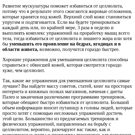
Развитие мускулатуры поможет избавиться от целлюлита,
потому что в результате этого сжигаются жировые отложения,
которые хранятся под кожей. Верхний слой кожи становиться
упругим и подтягивается. Если вы будете тренироваться
каждый день или, по крайней мере, 3 раза в неделю и
выполнять комплекс упражнений на проработку мышц всего
тела, тогда избавиться от целлюлита и лишнего жира или хотя
бы
уменьшить его проявление на бедрах, ягодицах и в
области живота,
возможно, получится гораздо быстрее.
Хорошие упражнения для уменьшения целлюлита способны
справиться с обвисшей кожей, которая смотрится гораздо
хуже, чем целлюлит.
Так, какие же упражнения для уменьшения целлюлита самые
лучшие? Вы найдете массу советов, статей, книг на просторах
интернета и книжных полках магазинов, начиная с диеты
Палео и заканчивая различными программами тренировок,
которые обещают быстро избавиться от целлюлита. Большой
объем информации вносит путаницу в головы людей, которые
просто хотят с помощью несложных упражнений достичь
этой цели. Большинство из предлагаемых тренировок и
физических упражнений, направленных на борьбу с
целлюлитом, вероятно, разочаруют вас также, как и
всевозможные диеты и программы тренировок для похудения.