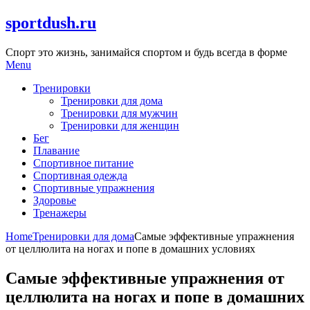
Skip
sportdush.ru
to
content
Спорт это жизнь, занимайся спортом и будь всегда в форме
Menu
Тренировки
Тренировки для дома
Тренировки для мужчин
Тренировки для женщин
Бег
Плавание
Спортивное питание
Спортивная одежда
Спортивные упражнения
Здоровье
Тренажеры
Home
Тренировки для дома
Самые эффективные упражнения
от целлюлита на ногах и попе в домашних условиях
Самые эффективные упражнения от
целлюлита на ногах и попе в домашних