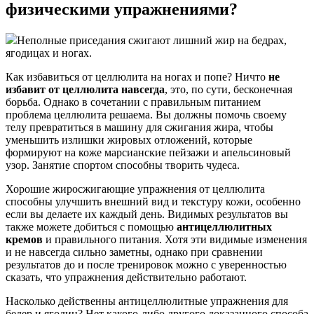
физическими упражнениями?
Неполные приседания сжигают лишний жир на бедрах,
ягодицах и ногах.
Как избавиться от целлюлита на ногах и попе? Ничто
не
избавит от целлюлита навсегда
, это, по сути, бесконечная
борьба. Однако в сочетании с правильным питанием
проблема целлюлита решаема. Вы должны помочь своему
телу превратиться в машину для сжигания жира, чтобы
уменьшить излишки жировых отложений, которые
формируют на коже марсианские пейзажи и апельсиновый
узор. Занятие спортом способны творить чудеса.
Хорошие жиросжигающие упражнения от целлюлита
способны улучшить внешний вид и текстуру кожи, особенно
если вы делаете их каждый день. Видимых результатов вы
также можете добиться с помощью
антицеллюлитных
кремов
и правильного питания. Хотя эти видимые изменения
и не навсегда сильно заметны, однако при сравнении
результатов до и после тренировок можно с уверенностью
сказать, что упражнения действительно работают.
Насколько действенны антицеллюлитные упражнения для
бедер и ягодиц? Нет какого-либо другого доказанного способа