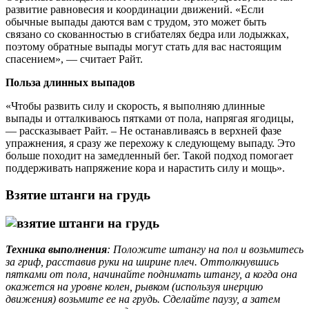
развитие равновесия и координации движений. «Если
обычные выпады даются вам с трудом, это может быть
связано со скованностью в сгибателях бедра или лодыжках,
поэтому обратные выпады могут стать для вас настоящим
спасением», — считает Райт.
Польза длинных выпадов
«Чтобы развить силу и скорость, я выполняю длинные
выпады и отталкиваюсь пятками от пола, напрягая ягодицы,
— рассказывает Райт. – Не останавливаясь в верхней фазе
упражнения, я сразу же перехожу к следующему выпаду. Это
больше походит на замедленный бег. Такой подход помогает
поддерживать напряжение кора и нарастить силу и мощь».
Взятие штанги на грудь
Техника выполнения
: Положите штангу на пол и возьмитесь
за гриф, расставив руки на ширине плеч. Оттолкнувшись
пятками от пола, начинайте поднимать штангу, а когда она
окажется на уровне колен, рывком (используя инерцию
движения) возьмите ее на грудь. Сделайте паузу, а затем