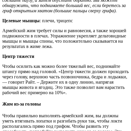
сделайте паузу, а затем опустите обратно. Вы можете
обнаружить, что поднимаете больший вес, если беретесь за
гриф открытым хватом (большие пальцы сверху грифа).
Целевые мышцы
: плечи, трицепс
Армейский жим требует силы и равновесия, а также хорошей
подвижности в плечах. Упражнение укрепляет дельтовидные
мышцы и мышцы спины, что положительно сказывается на
результатах в жиме лежа.
Центр тяжести
Чтобы осилить как можно более тяжелый вес, поднимайте
штангу прямо над головой. «Центр тяжести должен проходить
через голову, верхнюю часть позвоночника, бедра и лодыжки,
— говорит Райт. – Держите их в одну линию, напрягая
мышцы живота и ягодиц. Это также позволит вам нарастить
рабочий вес примерно на 10%».
Жим из-за головы
Чтобы правильно выполнять армейский жим, вы должны
уметь втягивать лопатки и разгибать руки так, чтобы локти
располагались прямо под грифом. Чтобы развить эту