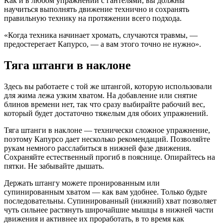
Как и в любом упражнении с гантелями, вы должны
научиться выполнять движение технично и сохранять
правильную технику на протяжении всего подхода.
«Когда техника начинает хромать, случаются травмы, —
предостерегает Капурсо, — а вам этого точно не нужно».
Тяга штанги в наклоне
Здесь вы работаете с той же штангой, которую использовали
для жима лежа узким хватом. На добавление или снятие
блинов времени нет, так что сразу выбирайте рабочий вес,
который будет достаточно тяжелым для обоих упражнений.
Тяга штанги в наклоне — технически сложное упражнение,
поэтому Капурсо дает несколько рекомендаций. Позволяйте
рукам немного расслабиться в нижней фазе движения.
Сохраняйте естественный прогиб в пояснице. Опирайтесь на
пятки. Не забывайте дышать.
Держать штангу можете пронированным или
супинированным хватом — как вам удобнее. Только будьте
последовательны. Супинированный (нижний) хват позволяет
чуть сильнее растянуть широчайшие мышцы в нижней части
движения и активнее их проработать, в то время как