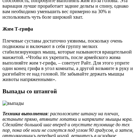
способность, попробуйте выполнять жим из-за головы. Эта
вариация лучше проработает задние дельты и спину, однако
вам необходимо уменьшить вес примерно на 30% и
использовать чуть боле широкий хват.
Жим Т-грифа
Плечевые суставы достаточно уязвимы, поскольку очень
подвижны и включают в себя группу мелких
стабилизирующих мышц, которые называются вращательной
манжетой. «Чтобы их укрепить, после армейского жима
выполняйте жим т-грифа, – советует Райт. Для этого уприте
один конец грифа в угол комнаты, а другой возьмите в руку и
разгибайте ее над головой. Не забывайте держать мышцы
животы напряженными».
Выпады со штангой
Техника выполнения
: расположите штангу на плечах,
встаньте прямо, втяните лопатки и напрягите мышцы кора.
Сделайте большой шаг вперед и опустите туловище до тех
пор, пока обе ноги не согнутся под углом 90 градусов, а затем,
оттолкнувшись передней ногой, вернитесь в исходное