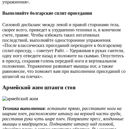
упражнения».
Выполняйте болгарские сплит-приседания
Силовой дисбаланс между левой и правой сторонами тела,
скорее всего, приведет к ухудшению техники и, в конечном
счете, травме. Чтобы избежать таких негативных
последствий, выполняйте односторонние упражнения.
«После классических приседаний переходите к болгарскому
сплит-приседу, – советует Райт. – Удерживая в руках гантели,
одну ногу отведите назад и положите на скамью. Опуститесь
в присед, сохраняя голень передней ноги в вертикальном
положении. Упражнение развивает мышцы ног, а также
равновесие, что поможет вам при выполнении приседаний со
штангой на плечах».
Армейский жим штанги стоя
Техника выполнения
: встаньте прямо, расставьте ноги на
ширине плеч, расположите штангу на верхней части груди,
расставив руки чуть шире плеч. Напрягите пресс, ягодичные
мышцы и квадрицепсы. Поднимите штангу над головой,