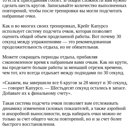
то есть к приседаниям гоблет. В общей сложности вам нужно
сделать шесть кругов. Записывайте количество выполненных
повторений, чтобы после тренировки вы могли подсчитать
набранные очки.
Как и во многих своих тренировках, Крейг Капурсо
использует систему подсчета очков, которая позволяет
оценить общий объем проделанной работы. Вот почему 30
секунд между упражнениями — это рекомендованная
продолжительность отдыха, но не обязательная.
Можете сокращать периоды отдыха, прибавляя
сэкономленное время к набранным вами очкам. Как ни крути,
вы проделаете больше работы за меньший отрезок времени,
чем тот, кто всегда отдыхает между подходами по 30 секунд.
«Скажем, вы завершили все 6 кругов за 28 минут и 30 секунд,
— говорит Капурсо. — Шестьдесят секунд остались в запасе.
Добавьте их к финальному счету».
Такая система подсчета очков позволяет вам отслеживать
динамику изменения силовых показателей, а также аэробной
и анаэробной выносливости, ведь набирать очки можно не
только за счет общего числа повторений, но и за счет более
быстрого восстановления.