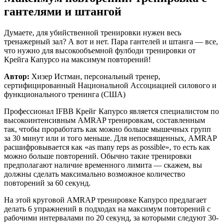
гантелями и штангой
Думаете, для убийственной тренировки нужен весь
тренажерный зал? А вот и нет. Пара гантелей и штанга — все,
что нужно для высокообъемной фулбоди тренировки от
Крейга Капурсо на максимум повторений!
Автор:
Хизер Истман, персональный тренер,
сертифицированный Национальной Ассоциацией силового и
функционального тренинга (США)
Профессионал IFBB Крейг Капурсо является специалистом по
высокоинтенсивным AMRAP тренировкам, составленным
так, чтобы проработать как можно больше мышечных групп
за 30 минут или и того меньше. Для непосвященных, AMRAP
расшифровывается как «as many reps as possible», то есть как
можно больше повторений. Обычно такие тренировки
предполагают наличие временного лимита — скажем, вы
должны сделать максимально возможное количество
повторений за 60 секунд.
На этой круговой AMRAP тренировке Капурсо предлагает
делать 6 упражнений в подходах на максимум повторений с
рабочими интервалами по 20 секунд, за которыми следуют 30-