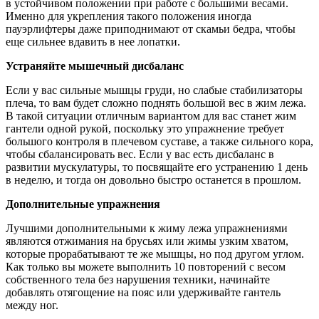
в устойчивом положении при работе с большими весами.
Именно для укрепления такого положения иногда
пауэрлифтеры даже приподнимают от скамьи бедра, чтобы
еще сильнее вдавить в нее лопатки.
Устраняйте мышечный дисбаланс
Если у вас сильные мышцы груди, но слабые стабилизаторы
плеча, то вам будет сложно поднять большой вес в жим лежа.
В такой ситуации отличным вариантом для вас станет жим
гантели одной рукой, поскольку это упражнение требует
большого контроля в плечевом суставе, а также сильного кора,
чтобы сбалансировать вес. Если у вас есть дисбаланс в
развитии мускулатуры, то посвящайте его устранению 1 день
в неделю, и тогда он довольно быстро останется в прошлом.
Дополнительные упражнения
Лучшими дополнительными к жиму лежа упражнениями
являются отжимания на брусьях или жимы узким хватом,
которые прорабатывают те же мышцы, но под другом углом.
Как только вы можете выполнить 10 повторений с весом
собственного тела без нарушения техники, начинайте
добавлять отягощение на пояс или удерживайте гантель
между ног.