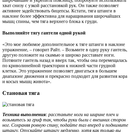
широчайшие и укрепить поясницу, попробуйте использовать
хват снизу с узкой расстановкой рук. Он также позволяет
активнее задействовать бицепсы. Кстати, тяга штанги в
наклоне более эффективна для наращивания широчайших
мышц спины, чем тяга верхнего блока к груди.
Выполняйте тягу гантели одной рукой
«Это мое любимое дополнительное к тяге штанги в наклоне
упражнение, – говорит Райт. – Возьмите в одну руку гантель,
другую положите на скамью и широко расставьте ноги.
Потяните гантель назад и вверх так, чтобы она перемещалась
по криволинейной траектории к нижней части грудной
клетки. Это упражнение позволяет двигаться в большем
диапазоне движения и прекрасно подходит для развития кора
и косых мышц живота».
Становая тяга
Техника выполнения
: расставьте ноги на ширине плеч и
возьмитесь за гриф так, чтобы руки были с внешних сторон
ног. Сохраняя ровную спину, подайте таз вперед и поднимите
штангу. Опускайте штангу медленно, хотя как только вы