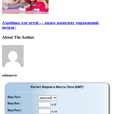
Аэробика для детей — видео, комплекс упражнений,
польза |
About The Author
admsports
Расчет Индекса Массы Тела (ИМТ)
Ваш Пол:
Ваш Вес:
в КГ
Ваш Рост:
в см