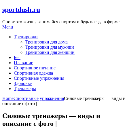
Skip
sportdush.ru
to
content
Спорт это жизнь, занимайся спортом и будь всегда в форме
Menu
Тренировки
Тренировки для дома
Тренировки для мужчин
Тренировки для женщин
Бег
Плавание
Спортивное питание
Спортивная одежда
Спортивные упражнения
Здоровье
Тренажеры
Home
Спортивные упражнения
Силовые тренажеры — виды и
описание с фото |
Силовые тренажеры — виды и
описание с фото |