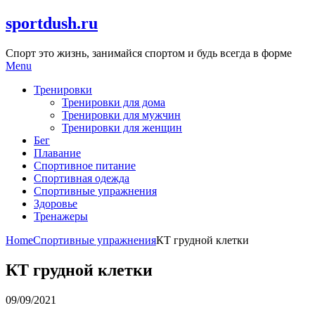
Skip
sportdush.ru
to
content
Спорт это жизнь, занимайся спортом и будь всегда в форме
Menu
Тренировки
Тренировки для дома
Тренировки для мужчин
Тренировки для женщин
Бег
Плавание
Спортивное питание
Спортивная одежда
Спортивные упражнения
Здоровье
Тренажеры
Home
Спортивные упражнения
КТ грудной клетки
КТ грудной клетки
09/09/2021