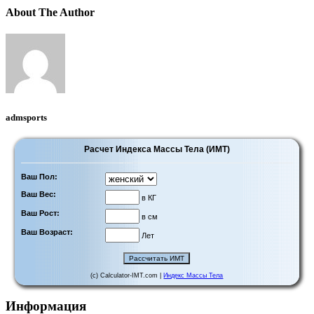
About The Author
admsports
Расчет Индекса Массы Тела (ИМТ)
Ваш Пол:
Ваш Вес:
в КГ
Ваш Рост:
в см
Ваш Возраст:
Лет
(c) Calculator-IMT.com |
Индекс Массы Тела
Информация