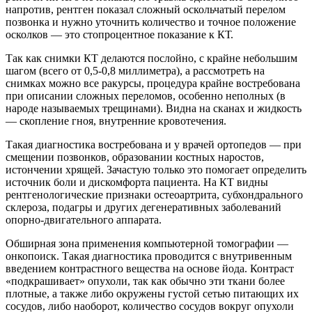
напротив, рентген показал сложный оскольчатый перелом
позвонка и нужно уточнить количество и точное положение
осколков — это стопроцентное показание к КТ.
Так как снимки КТ делаются послойно, с крайне небольшим
шагом (всего от 0,5-0,8 миллиметра), а рассмотреть на
снимках можно все ракурсы, процедура крайне востребована
при описании сложных переломов, особенно неполных (в
народе называемых трещинами). Видна на сканах и жидкость
— скопление гноя, внутренние кровотечения.
Такая диагностика востребована и у врачей ортопедов — при
смещении позвонков, образовании костных наростов,
истончении хрящей. Зачастую только это помогает определить
источник боли и дискомфорта пациента. На КТ видны
рентгенологические признаки остеоартрита, субхондрального
склероза, подагры и других дегенеративных заболеваний
опорно-двигательного аппарата.
Обширная зона применения компьютерной томографии —
онкопоиск. Такая диагностика проводится с внутривенным
введением контрастного вещества на основе йода. Контраст
«подкрашивает» опухоли, так как обычно эти ткани более
плотные, а также либо окружены густой сетью питающих их
сосудов, либо наоборот, количество сосудов вокруг опухоли