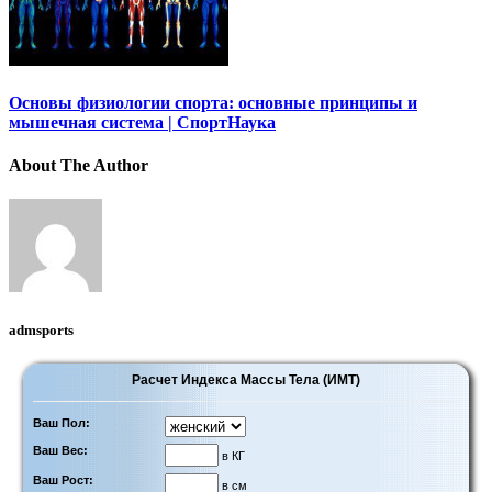
Основы физиологии спорта: основные принципы и
мышечная система | СпортНаука
About The Author
admsports
Расчет Индекса Массы Тела (ИМТ)
Ваш Пол:
Ваш Вес:
в КГ
Ваш Рост:
в см