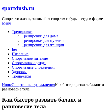
Skip
sportdush.ru
to
content
Спорт это жизнь, занимайся спортом и будь всегда в форме
Menu
Тренировки
Тренировки для дома
Тренировки для мужчин
Тренировки для женщин
Бег
Плавание
Спортивное питание
Спортивная одежда
Спортивные упражнения
Здоровье
Тренажеры
Home
Спортивные упражнения
Как быстро развить баланс и
равновесие тела
Как быстро развить баланс и
равновесие тела