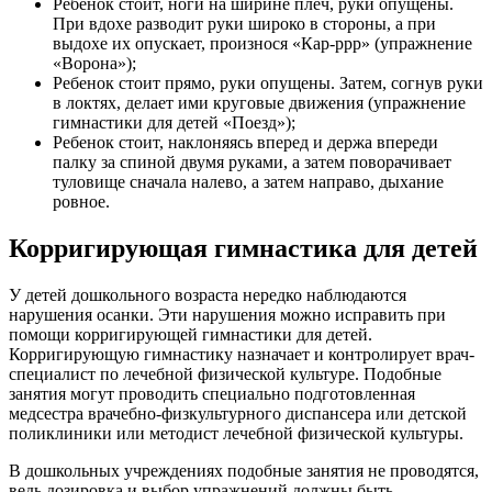
Ребенок стоит, ноги на ширине плеч, руки опущены.
При вдохе разводит руки широко в стороны, а при
выдохе их опускает, произнося «Кар-ррр» (упражнение
«Ворона»);
Ребенок стоит прямо, руки опущены. Затем, согнув руки
в локтях, делает ими круговые движения (упражнение
гимнастики для детей «Поезд»);
Ребенок стоит, наклоняясь вперед и держа впереди
палку за спиной двумя руками, а затем поворачивает
туловище сначала налево, а затем направо, дыхание
ровное.
Корригирующая гимнастика для детей
У детей дошкольного возраста нередко наблюдаются
нарушения осанки. Эти нарушения можно исправить при
помощи корригирующей гимнастики для детей.
Корригирующую гимнастику назначает и контролирует врач-
специалист по лечебной физической культуре. Подобные
занятия могут проводить специально подготовленная
медсестра врачебно-физкультурного диспансера или детской
поликлиники или методист лечебной физической культуры.
В дошкольных учреждениях подобные занятия не проводятся,
ведь дозировка и выбор упражнений должны быть