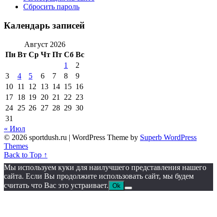
Сбросить пароль
Календарь записей
Август 2026
Пн
Вт
Ср
Чт
Пт
Сб
Вс
1
2
3
4
5
6
7
8
9
10
11
12
13
14
15
16
17
18
19
20
21
22
23
24
25
26
27
28
29
30
31
« Июл
© 2026 sportdush.ru
| WordPress Theme by
Superb WordPress
Themes
Back to Top ↑
Мы используем куки для наилучшего представления нашего
сайта. Если Вы продолжите использовать сайт, мы будем
считать что Вас это устраивает.
Ok