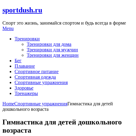
Skip
sportdush.ru
to
content
Спорт это жизнь, занимайся спортом и будь всегда в форме
Menu
Тренировки
Тренировки для дома
Тренировки для мужчин
Тренировки для женщин
Бег
Плавание
Спортивное питание
Спортивная одежда
Спортивные упражнения
Здоровье
Тренажеры
Home
Спортивные упражнения
Гимнастика для детей
дошкольного возраста
Гимнастика для детей дошкольного
возраста