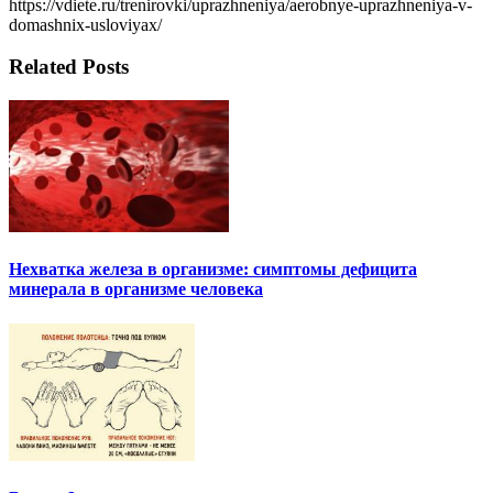
https://vdiete.ru/trenirovki/uprazhneniya/aerobnye-uprazhneniya-v-
domashnix-usloviyax/
Related Posts
Нехватка железа в организме: симптомы дефицита
минерала в организме человека