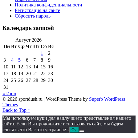
Политика конфиденциальности
Регистрация на сайте
Сбросить пароль
Календарь записей
Август 2026
Пн
Вт
Ср
Чт
Пт
Сб
Вс
1
2
3
4
5
6
7
8
9
10
11
12
13
14
15
16
17
18
19
20
21
22
23
24
25
26
27
28
29
30
31
« Июл
© 2026 sportdush.ru
| WordPress Theme by
Superb WordPress
Themes
Back to Top ↑
Мы используем куки для наилучшего представления нашего
сайта. Если Вы продолжите использовать сайт, мы будем
считать что Вас это устраивает.
Ok