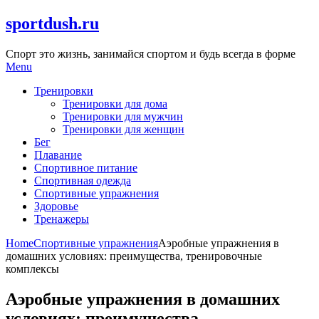
Skip
sportdush.ru
to
content
Спорт это жизнь, занимайся спортом и будь всегда в форме
Menu
Тренировки
Тренировки для дома
Тренировки для мужчин
Тренировки для женщин
Бег
Плавание
Спортивное питание
Спортивная одежда
Спортивные упражнения
Здоровье
Тренажеры
Home
Спортивные упражнения
Аэробные упражнения в
домашних условиях: преимущества, тренировочные
комплексы
Аэробные упражнения в домашних
условиях: преимущества,