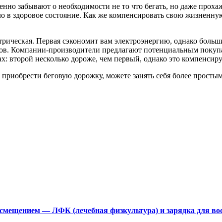
но забывают о необходимости не то что бегать, но даже прохажи
ло в здоровое состояние. Как же компенсировать свою жизненну
ктрическая. Первая сэкономит вам электроэнергию, однако бол
мов. Компании-производители предлагают потенциальным покупа
тах: второй несколько дороже, чем первый, однако это компенсир
приобрести беговую дорожку, можете занять себя более просты
смещением — ЛФК (лечебная физкультура) и зарядка для вос