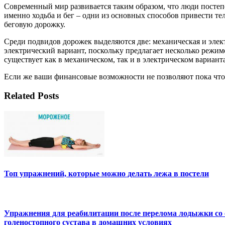
Современный мир развивается таким образом, что люди постепен
именно ходьба и бег – одни из основных способов привести те
беговую дорожку.
Среди подвидов дорожек выделяются две: механическая и эле
электрический вариант, поскольку предлагает несколько режи
существует как в механическом, так и в электрическом вариан
Если же ваши финансовые возможности не позволяют пока что 
Related Posts
Топ упражнений, которые можно делать лежа в постели
Упражнения для реабилитации после перелома лодыжки со 
голеностопного сустава в домашних условиях