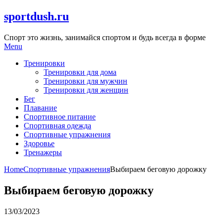
Skip
sportdush.ru
to
content
Спорт это жизнь, занимайся спортом и будь всегда в форме
Menu
Тренировки
Тренировки для дома
Тренировки для мужчин
Тренировки для женщин
Бег
Плавание
Спортивное питание
Спортивная одежда
Спортивные упражнения
Здоровье
Тренажеры
Home
Спортивные упражнения
Выбираем беговую дорожку
Выбираем беговую дорожку
13/03/2023