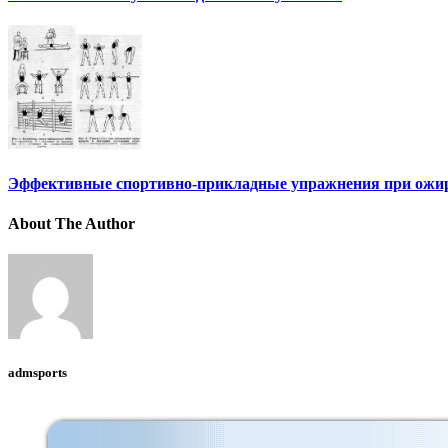
Эффективные спортивно-прикладные упражнения при ожире
About The Author
admsports