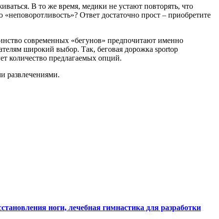
ваться. В то же время, медики не устают повторять, что
ю «неповоротливость»? Ответ достаточно прост – приобретите
ьшинство современных «бегунов» предпочитают именно
телям широкий выбор. Так, беговая дорожка sportop
ует количество предлагаемых опций.
ми развлечениями.
становления ноги, лечебная гимнастика для разработки