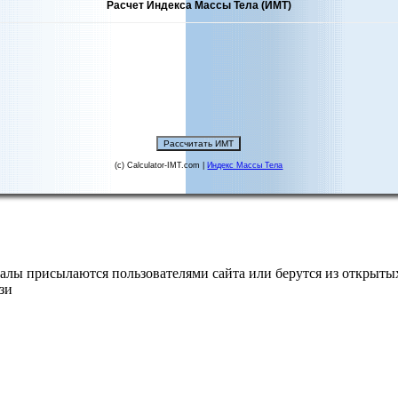
Расчет Индекса Массы Тела (ИМТ)
(c) Calculator-IMT.com |
Индекс Массы Тела
алы присылаются пользователями сайта или берутся из открытых
зи