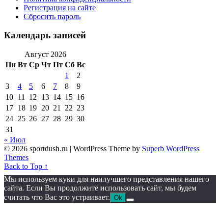
Регистрация на сайте
Сбросить пароль
Календарь записей
Август 2026
Пн
Вт
Ср
Чт
Пт
Сб
Вс
1
2
3
4
5
6
7
8
9
10
11
12
13
14
15
16
17
18
19
20
21
22
23
24
25
26
27
28
29
30
31
« Июл
© 2026 sportdush.ru
| WordPress Theme by
Superb WordPress
Themes
Back to Top ↑
Мы используем куки для наилучшего представления нашего
сайта. Если Вы продолжите использовать сайт, мы будем
считать что Вас это устраивает.
Ok