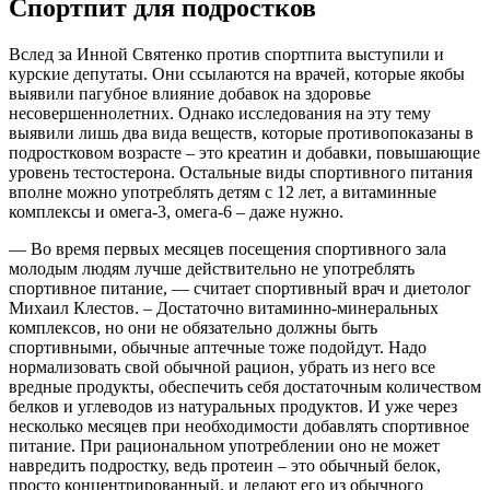
Спортпит для подростков
Вслед за Инной Святенко против спортпита выступили и
курские депутаты. Они ссылаются на врачей, которые якобы
выявили пагубное влияние добавок на здоровье
несовершеннолетних. Однако исследования на эту тему
выявили лишь два вида веществ, которые противопоказаны в
подростковом возрасте – это креатин и добавки, повышающие
уровень тестостерона. Остальные виды спортивного питания
вполне можно употреблять детям с 12 лет, а витаминные
комплексы и омега-3, омега-6 – даже нужно.
— Во время первых месяцев посещения спортивного зала
молодым людям лучше действительно не употреблять
спортивное питание, — считает спортивный врач и диетолог
Михаил Клестов. – Достаточно витаминно-минеральных
комплексов, но они не обязательно должны быть
спортивными, обычные аптечные тоже подойдут. Надо
нормализовать свой обычной рацион, убрать из него все
вредные продукты, обеспечить себя достаточным количеством
белков и углеводов из натуральных продуктов. И уже через
несколько месяцев при необходимости добавлять спортивное
питание. При рациональном употреблении оно не может
навредить подростку, ведь протеин – это обычный белок,
просто концентрированный, и делают его из обычного