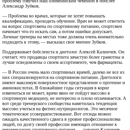
проблему озвучил наш олимпийский чемпион в бобслее
Александр Зубков.
— Проблема во врачах, которые не хотят повышать
квалификацию, проходить обучение. Врач не может ответить
на вопрос спортсмена по спортивному питанию, спортсмен
начинает что-то искать сам, а потом ошибки допускает.
Личные тренеры на местах тоже должны очень внимательно
подходить к этому, — высказал свое мнение Зубков.
Поддерживает бобслеиста и диетолог Алексей Калинчев. Он
считает, что продавцы спортпита зачастую более грамотны и
лучше осведомлены о своем ассортименте, чем фармацевты.
— В России очень мало спортивных врачей, далеко не все из
них специализируются на спортивном питании. Диетологи
имеют максимум поверхностное представление о протеине и
аминокислотах. В ближайшие годы ситуация в корне
измениться не может, врачи явно не пойдут массово в
спортивную медицину, не интересно и плохо оплачивается. А
вот среди тренерского сообщества наметилась тенденция
массово учиться на фитнес-нутрициологов. Это месячное
тематическое усовершенствование. Вот отсюда можно
ожидать качественного сдвига в уровне профессионализма
людей, по долгу своей профессии имеющих отношение к
рекомендации спортивного питания, — говорит Калинчев.