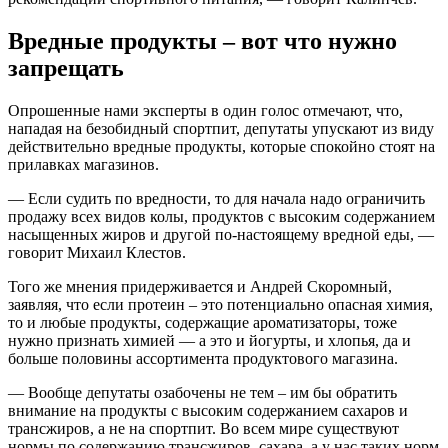
Вредные продукты – вот что нужно
запрещать
Опрошенные нами эксперты в один голос отмечают, что,
нападая на безобидный спортпит, депутаты упускают из виду
действительно вредные продукты, которые спокойно стоят на
прилавках магазинов.
— Если судить по вредности, то для начала надо ограничить
продажу всех видов колы, продуктов с высоким содержанием
насыщенных жиров и другой по-настоящему вредной еды, —
говорит Михаил Клестов.
Того же мнения придерживается и Андрей Скоромный,
заявляя, что если протеин – это потенциально опасная химия,
то и любые продукты, содержащие ароматизаторы, тоже
нужно признать химией — а это и йогурты, и хлопья, да и
больше половины ассортимента продуктового магазина.
— Вообще депутаты озабочены не тем – им бы обратить
внимание на продукты с высоким содержанием сахаров и
трансжиров, а не на спортпит. Во всем мире существуют
нормы по содержанию трансжиров, сахара, а у нас таких норм