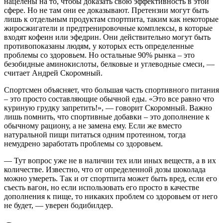
нацелены на то, чтобы доказать свою эффективность в этой
сфере. Но не там они ее доказывают. Претензии могут быть
лишь к отдельным продуктам спортпита, таким как некоторые
жиросжигатели и предтренировочные комплексы, в которые
входят кофеин или эфедрин. Они действительно могут быть
противопоказаны людям, у которых есть определенные
проблемы со здоровьем. Но остальные 90% рынка – это
безобидные аминокислоты, белковые и углеводные смеси, —
считает Андрей Скоромный.
Спортсмен объясняет, что большая часть спортивного питания
– это просто составляющие обычной еды. «Это все равно что
куриную грудку запретить!», — говорит Скоромный. Важно
лишь помнить, что спортивные добавки – это дополнение к
обычному рациону, а не замена ему. Если же вместо
натуральной пищи питаться одним протеином, тогда
немудрено заработать проблемы со здоровьем.
— Тут вопрос уже не в наличии тех или иных веществ, а в их
количестве. Известно, что от определенной дозы шоколада
можно умереть. Так и от спортпита может быть вред, если его
съесть вагон, но если использовать его просто в качестве
дополнения к пище, то никаких проблем со здоровьем от него
не будет, — уверен бодибилдер.