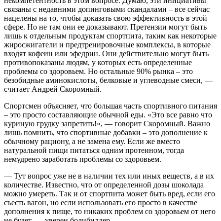
некомпетентность в этом вопросе. Думаю, эти инициативы
связаны с недавними допинговыми скандалами – все сейчас
нацелены на то, чтобы доказать свою эффективность в этой
сфере. Но не там они ее доказывают. Претензии могут быть
лишь к отдельным продуктам спортпита, таким как некоторые
жиросжигатели и предтренировочные комплексы, в которые
входят кофеин или эфедрин. Они действительно могут быть
противопоказаны людям, у которых есть определенные
проблемы со здоровьем. Но остальные 90% рынка – это
безобидные аминокислоты, белковые и углеводные смеси, —
считает Андрей Скоромный.
Спортсмен объясняет, что большая часть спортивного питания
– это просто составляющие обычной еды. «Это все равно что
куриную грудку запретить!», — говорит Скоромный. Важно
лишь помнить, что спортивные добавки – это дополнение к
обычному рациону, а не замена ему. Если же вместо
натуральной пищи питаться одним протеином, тогда
немудрено заработать проблемы со здоровьем.
— Тут вопрос уже не в наличии тех или иных веществ, а в их
количестве. Известно, что от определенной дозы шоколада
можно умереть. Так и от спортпита может быть вред, если его
съесть вагон, но если использовать его просто в качестве
дополнения к пище, то никаких проблем со здоровьем от него
не будет, — уверен бодибилдер.