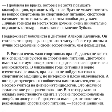
— Проблема во врачах, которые не хотят повышать
квалификацию, проходить обучение. Врач не может ответить
на вопрос спортсмена по спортивному питанию, спортсмен
начинает что-то искать сам, а потом ошибки допускает.
Личные тренеры на местах тоже должны очень внимательно
подходить к этому, — высказал свое мнение Зубков.
Поддерживает бобслеиста и диетолог Алексей Калинчев. Он
считает, что продавцы спортпита зачастую более грамотны и
лучше осведомлены о своем ассортименте, чем фармацевты.
— В России очень мало спортивных врачей, далеко не все из
них специализируются на спортивном питании. Диетологи
имеют максимум поверхностное представление о протеине и
аминокислотах. В ближайшие годы ситуация в корне
измениться не может, врачи явно не пойдут массово в
спортивную медицину, не интересно и плохо оплачивается. А
вот среди тренерского сообщества наметилась тенденция
массово учиться на фитнес-нутрициологов. Это месячное
тематическое усовершенствование. Вот отсюда можно
ожидать качественного сдвига в уровне профессионализма
людей, по долгу своей профессии имеющих отношение к
рекомендации спортивного питания, — говорит Калинчев.