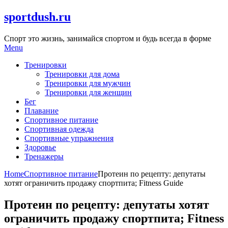
Skip
sportdush.ru
to
content
Спорт это жизнь, занимайся спортом и будь всегда в форме
Menu
Тренировки
Тренировки для дома
Тренировки для мужчин
Тренировки для женщин
Бег
Плавание
Спортивное питание
Спортивная одежда
Спортивные упражнения
Здоровье
Тренажеры
Home
Спортивное питание
Протеин по рецепту: депутаты
хотят ограничить продажу спортпита; Fitness Guide
Протеин по рецепту: депутаты хотят
ограничить продажу спортпита; Fitness