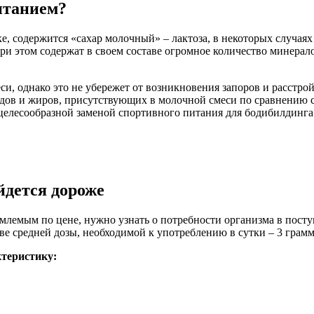
итанием?
ке, содержится «сахар молочный» – лактоза, в некоторых случа
ри этом содержат в своем составе огромное количество минерал
си, однако это не убережет от возникновения запоров и расстр
водов и жиров, присутствующих в молочной смеси по сравнению
ецелесообразной заменой спортивного питания для бодибилдинга
йдется дороже
иемлемым по цене, нужно узнать о потребности организма в пост
ве средней дозы, необходимой к употреблению в сутки – 3 грамма 
теристику: