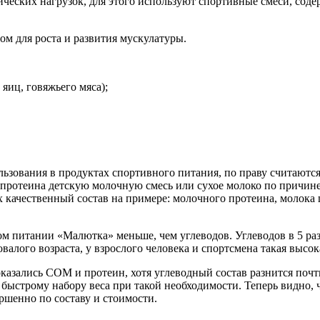
ческих нагрузок, для этого используют спортивные смеси, соде
м для роста и развития мускулатуры.
яиц, говяжьего мяса);
ьзования в продуктах спортивного питания, по праву считаютс
протеина детскую молочную смесь или сухое молоко по причине
х качественный состав на примере: молочного протеина, молока
ком питании «Малютка» меньше, чем углеводов. Углеводов в 5 р
валого возраста, у взрослого человека и спортсмена такая высок
азались СОМ и протеин, хотя углеводный состав разнится почт
 быстрому набору веса при такой необходимости. Теперь видно, 
ршенно по составу и стоимости.