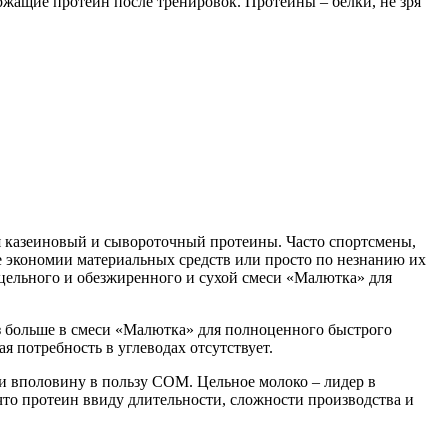
ржащие протеин после тренировок. Протеины – белки, не зря
я казеиновый и сывороточный протеины. Часто спортсмены,
 экономии материальных средств или просто по незнанию их
 цельного и обезжиренного и сухой смеси «Малютка» для
аз больше в смеси «Малютка» для полноценного быстрого
ая потребность в углеводах отсутствует.
и вполовину в пользу СОМ. Цельное молоко – лидер в
что протеин ввиду длительности, сложности производства и