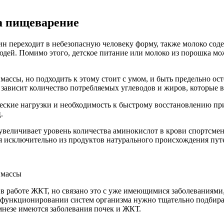
а пищеварение
н переходит в небезопасную человеку форму, также молоко сод
юдей. Помимо этого, детское питание или молоко из порошка м
массы, но подходить к этому стоит с умом, и быть предельно ос
 зависит количество потребляемых углеводов и жиров, которые в
ческие нагрузки и необходимость к быстрому восстановлению при
.
 увеличивает уровень количества аминокислот в крови спортсме
исключительно из продуктов натурального происхождения путе
 массы
в работе ЖКТ, но связано это с уже имеющимися заболеваниями,
 функционировании систем организма нужно тщательно подбират
амнезе имеются заболевания почек и ЖКТ.