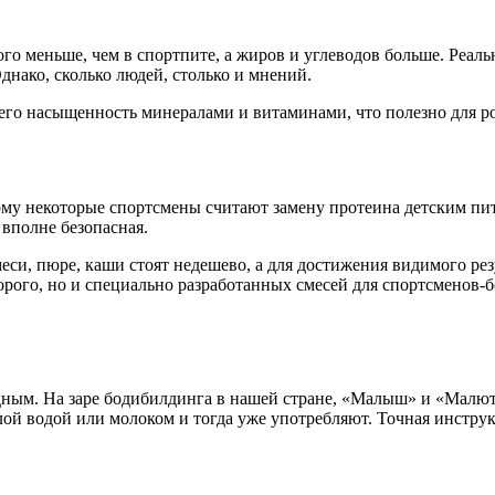
го меньше, чем в спортпите, а жиров и углеводов больше. Реаль
Однако, сколько людей, столько и мнений.
го насыщенность минералами и витаминами, что полезно для ро
му некоторые спортсмены считают замену протеина детским пита
вполне безопасная.
и, пюре, каши стоят недешево, а для достижения видимого резул
орого, но и специально разработанных смесей для спортсменов-б
дным. На заре бодибилдинга в нашей стране, «Малыш» и «Малют
ой водой или молоком и тогда уже употребляют. Точная инстру