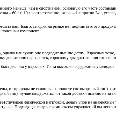
много меньше, чем в спортивном, основную его часть составля
лка – 60 г и 10 г соответственно, жиры – 1 г против 24 г, углево
шать вам. Благо, сегодня на рынке нет дефицита этого продукт
е полезный компонент.
, однако наилучше оно подходит именно детям. Взрослым тоже, 
нку достаточно пары ложек, взрослому для достижения того же э
быстрее, чем у взрослых. Из-за высокого содержания углеводов
ены, от природы не склонные к полноте (эктоморфный тип), кот
ный тип), лучше воздержаться от такой добавки именно из-за зн
ответствующей физической нагрузкой, делать упор на анаэробные
 тушка. Подходящее видео с комплексом упражнений вы легко на