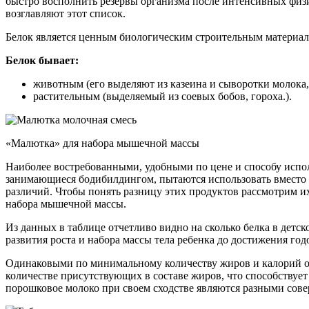
быстро восполнить резервы организма после интенсивных физи
возглавляют этот список.
Белок является ценным биологическим строительным материало
Белок бывает:
животным (его выделяют из казеина и сыворотки молока, 
растительным (выделяемый из соевых бобов, гороха.).
«Малютка» для набора мышечной массы
Наиболее востребованными, удобными по цене и способу испол
занимающиеся бодибилдингом, пытаются использовать вместо 
различий. Чтобы понять разницу этих продуктов рассмотрим и
набора мышечной массы.
Из данных в таблице отчетливо видно на сколько белка в детс
развития роста и набора массы тела ребенка до достижения годо
Одинаковыми по минимальному количеству жиров и калорий ок
количестве присутствующих в составе жиров, что способствует
порошковое молоко при своем сходстве являются разными сове