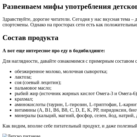
Развеиваем мифы употребления детског
Здравствуйте, дорогие читатели. Сегодня у нас вкусная тема
спортсмены. Однако на просторах сети есть как положительные
Состав продукта
А вот еще интересное про еду в бодибилдинге:
Для наглядности, давайте ознакомимся с примерным составом с
обезжиренное молоко, молочная сыворотка;
лактоза;
соя (соевый лецитин);
пальмовое масло;
рыбий жир (источник жирных кислот Омега-3 и Омега-6)
крахмал;
аминокислоты (таурин, L-тирозин, L-триптофан, L-карни
витамины (А, В1, В6, В8, С, D, E, K, РР, пиридоксин, биот
минералы (кальций, магний, фосфор, селен, йод, натрий, 
Как видим, вполне себе питательный продукт, и даже полезн