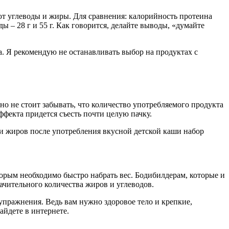
ют углеводы и жиры. Для сравнения: калорийность протеина
ды – 28 г и 55 г. Как говорится, делайте выводы, «думайте
а. Я рекомендую не останавливать выбор на продуктах с
но не стоит забывать, что количество употребляемого продукта
ффекта придется съесть почти целую пачку.
 и жиров после употребления вкусной детской каши набор
орым необходимо быстро набрать вес. Бодибилдерам, которые и
ачительного количества жиров и углеводов.
 упражнения. Ведь вам нужно здоровое тело и крепкие,
йдете в интернете.