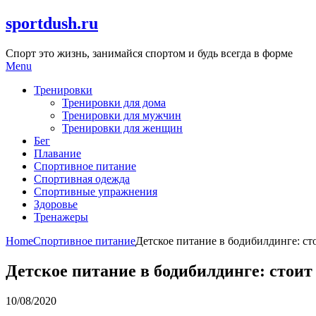
Skip
sportdush.ru
to
content
Спорт это жизнь, занимайся спортом и будь всегда в форме
Menu
Тренировки
Тренировки для дома
Тренировки для мужчин
Тренировки для женщин
Бег
Плавание
Спортивное питание
Спортивная одежда
Спортивные упражнения
Здоровье
Тренажеры
Home
Спортивное питание
Детское питание в бодибилдинге: сто
Детское питание в бодибилдинге: стоит
10/08/2020