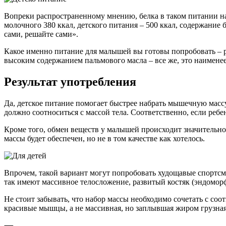
Вопреки распространенному мнению, белка в таком питании на
молочного 380 ккал, детского питания – 500 ккал, содержание бе
сами, решайте сами».
Какое именно питание для малышей вы готовы попробовать – ре
высоким содержанием пальмового масла – все же, это наимене
Результат употребления
Да, детское питание помогает быстрее набрать мышечную массу
должно соотноситься с массой тела. Соответственно, если ребе
Кроме того, обмен веществ у малышей происходит значительно 
массы будет обеспечен, но не в том качестве как хотелось.
Впрочем, такой вариант могут попробовать худощавые спортсм
так имеют массивное телосложение, развитый костяк (эндоморф
Не стоит забывать, что набор массы необходимо сочетать с со
красивые мышцы, а не массивная, но заплывшая жиром грузная