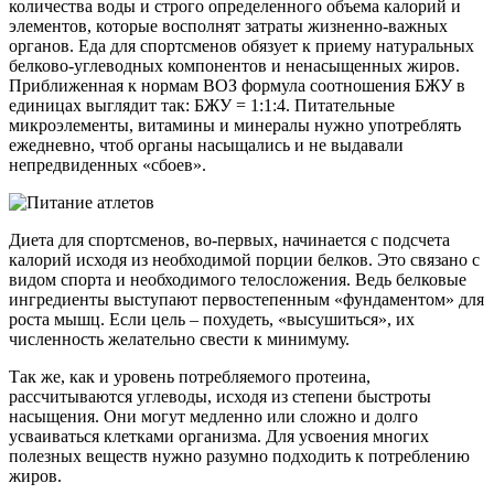
количества воды и строго определенного объема калорий и
элементов, которые восполнят затраты жизненно-важных
органов. Еда для спортсменов обязует к приему натуральных
белково-углеводных компонентов и ненасыщенных жиров.
Приближенная к нормам ВОЗ формула соотношения БЖУ в
единицах выглядит так: БЖУ = 1:1:4. Питательные
микроэлементы, витамины и минералы нужно употреблять
ежедневно, чтоб органы насыщались и не выдавали
непредвиденных «сбоев».
Диета для спортсменов, во-первых, начинается с подсчета
калорий исходя из необходимой порции белков. Это связано с
видом спорта и необходимого телосложения. Ведь белковые
ингредиенты выступают первостепенным «фундаментом» для
роста мышц. Если цель – похудеть, «высушиться», их
численность желательно свести к минимуму.
Так же, как и уровень потребляемого протеина,
рассчитываются углеводы, исходя из степени быстроты
насыщения. Они могут медленно или сложно и долго
усваиваться клетками организма. Для усвоения многих
полезных веществ нужно разумно подходить к потреблению
жиров.