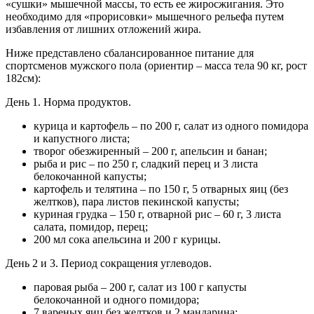
«сушки» мышечной массы, то есть ее жиросжигания. Это
необходимо для «прорисовки» мышечного рельефа путем
избавления от лишних отложений жира.
Ниже представлено сбалансированное питание для
спортсменов мужского пола (ориентир – масса тела 90 кг, рост
182см):
День 1. Норма продуктов.
курица и картофель – по 200 г, салат из одного помидора
и капустного листа;
творог обезжиренный – 200 г, апельсин и банан;
рыба и рис – по 250 г, сладкий перец и 3 листа
белокочанной капусты;
картофель и телятина – по 150 г, 5 отварных яиц (без
желтков), пара листов пекинской капусты;
куриная грудка – 150 г, отварной рис – 60 г, 3 листа
салата, помидор, перец;
200 мл сока апельсина и 200 г курицы.
День 2 и 3. Период сокращения углеводов.
паровая рыба – 200 г, салат из 100 г капусты
белокочанной и одного помидора;
7 вареных яиц без желтков и 2 мандарина;