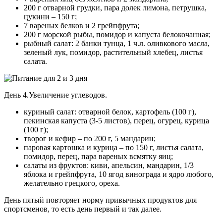
200 г отварной грудки, пара долек лимона, петрушка,
цукини – 150 г;
7 вареных белков и 2 грейпфрута;
200 г морской рыбы, помидор и капуста белокочанная;
рыбный салат: 2 банки тунца, 1 ч.л. оливкового масла,
зеленый лук, помидор, растительный хлебец, листья
салата.
День 4.Увеличение углеводов.
куриный салат: отварной белок, картофель (100 г),
пекинская капуста (3-5 листов), перец, огурец, курица
(100 г);
творог и кефир – по 200 г, 5 мандарин;
паровая картошка и курица – по 150 г, листья салата,
помидор, перец, пара вареных всмятку яиц;
салаты из фруктов: киви, апельсин, мандарин, 1/3
яблока и грейпфрута, 10 ягод винограда и ядро любого,
желательно грецкого, ореха.
День пятый повторяет норму привычных продуктов для
спортсменов, то есть день первый и так далее.