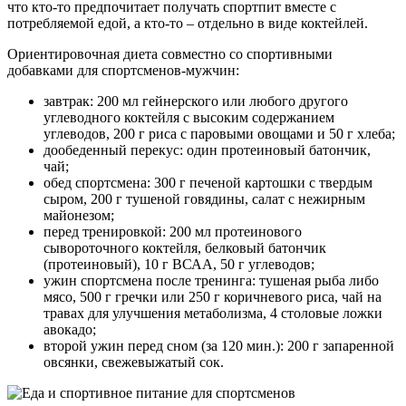
что кто-то предпочитает получать спортпит вместе с
потребляемой едой, а кто-то – отдельно в виде коктейлей.
Ориентировочная диета совместно со спортивными
добавками для спортсменов-мужчин:
завтрак: 200 мл гейнерского или любого другого
углеводного коктейля с высоким содержанием
углеводов, 200 г риса с паровыми овощами и 50 г хлеба;
дообеденный перекус: один протеиновый батончик,
чай;
обед спортсмена: 300 г печеной картошки с твердым
сыром, 200 г тушеной говядины, салат с нежирным
майонезом;
перед тренировкой: 200 мл протеинового
сывороточного коктейля, белковый батончик
(протеиновый), 10 г ВСАА, 50 г углеводов;
ужин спортсмена после тренинга: тушеная рыба либо
мясо, 500 г гречки или 250 г коричневого риса, чай на
травах для улучшения метаболизма, 4 столовые ложки
авокадо;
второй ужин перед сном (за 120 мин.): 200 г запаренной
овсянки, свежевыжатый сок.