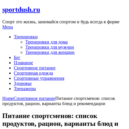
Skip
sportdush.ru
to
content
Спорт это жизнь, занимайся спортом и будь всегда в форме
Menu
Тренировки
Тренировки для дома
Тренировки для мужчин
Тренировки для женщин
Бег
Плавание
Спортивное питание
Спортивная одежда
Спортивные упражнения
Здоровье
Тренажеры
Home
Спортивное питание
Питание спортсменов: список
продуктов, рацион, варианты блюд и рекомендации
Питание спортсменов: список
продуктов, рацион, варианты блюд и