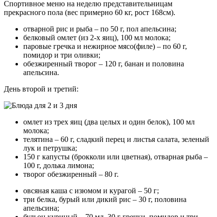
Спортивное меню на неделю представительницам
прекрасного пола (вес примерно 60 кг, рост 168см).
отварной рис и рыба – по 50 г, пол апельсина;
белковый омлет (из 2-х яиц), 100 мл молока;
паровые гречка и нежирное мясо(филе) – по 60 г,
помидор и три оливки;
обезжиренный творог – 120 г, банан и половина
апельсина.
День второй и третий:
омлет из трех яиц (два целых и один белок), 100 мл
молока;
телятина – 60 г, сладкий перец и листья салата, зеленый
лук и петрушка;
150 г капусты (брокколи или цветная), отварная рыба –
100 г, долька лимона;
творог обезжиренный – 80 г.
овсяная каша с изюмом и курагой – 50 г;
три белка, бурый или дикий рис – 30 г, половина
апельсина;
бульон куриный – 70 мл, 30 г гречки, помидор и три