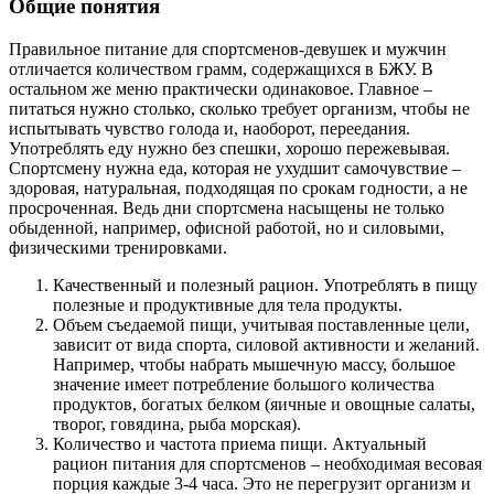
Общие понятия
Правильное питание для спортсменов-девушек и мужчин
отличается количеством грамм, содержащихся в БЖУ. В
остальном же меню практически одинаковое. Главное –
питаться нужно столько, сколько требует организм, чтобы не
испытывать чувство голода и, наоборот, переедания.
Употреблять еду нужно без спешки, хорошо пережевывая.
Спортсмену нужна еда, которая не ухудшит самочувствие –
здоровая, натуральная, подходящая по срокам годности, а не
просроченная. Ведь дни спортсмена насыщены не только
обыденной, например, офисной работой, но и силовыми,
физическими тренировками.
Качественный и полезный рацион. Употреблять в пищу
полезные и продуктивные для тела продукты.
Объем съедаемой пищи, учитывая поставленные цели,
зависит от вида спорта, силовой активности и желаний.
Например, чтобы набрать мышечную массу, большое
значение имеет потребление большого количества
продуктов, богатых белком (яичные и овощные салаты,
творог, говядина, рыба морская).
Количество и частота приема пищи. Актуальный
рацион питания для спортсменов – необходимая весовая
порция каждые 3-4 часа. Это не перегрузит организм и