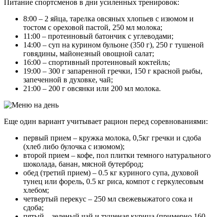
Питание спортсменов в дни усиленных тренировок:
8:00 – 2 яйца, тарелка овсяных хлопьев с изюмом и
тостом с ореховой пастой, 250 мл молока;
11:00 – протеиновый батончик с углеводами;
14:00 – суп на курином бульоне (350 г), 250 г тушеной
говядины, майонезный овощной салат;
16:00 – спортивный протеиновый коктейль;
19:00 – 300 г запаренной гречки, 150 г красной рыбы,
запеченной в духовке, чай;
21:00 – 200 г овсянки или 200 мл молока.
Еще один вариант учитывает рацион перед соревнованиями:
первый прием – кружка молока, 0,5кг гречки и сдоба
(хлеб либо булочка с изюмом);
второй прием – кофе, пол плитки темного натурального
шоколада, банан, мясной бутерброд;
обед (третий прием) – 0.5 кг куриного супа, духовой
тунец или форель, 0.5 кг риса, компот с геркулесовым
хлебом;
четвертый перекус – 250 мл свежевыжатого сока и
сдоба;
пятый – зеленый чай и тушеная курица (примерно 160-