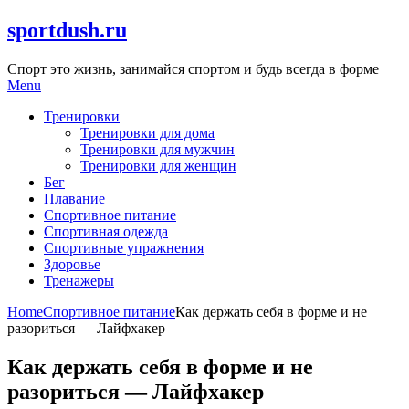
Skip
sportdush.ru
to
content
Спорт это жизнь, занимайся спортом и будь всегда в форме
Menu
Тренировки
Тренировки для дома
Тренировки для мужчин
Тренировки для женщин
Бег
Плавание
Спортивное питание
Спортивная одежда
Спортивные упражнения
Здоровье
Тренажеры
Home
Спортивное питание
Как держать себя в форме и не
разориться — Лайфхакер
Как держать себя в форме и не
разориться — Лайфхакер