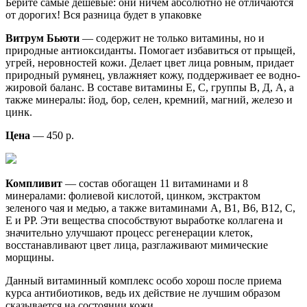
Берите самые дешевые: они ничем абсолютно не отличаются
от дорогих! Вся разница будет в упаковке
Витрум Бьюти
— содержит не только витамины, но и
природные антиоксиданты. Помогает избавиться от прыщей,
угрей, неровностей кожи. Делает цвет лица ровным, придает
природный румянец, увлажняет кожу, поддерживает ее водно-
жировой баланс. В составе витамины Е, С, группы В, Д, А, а
также минералы: йод, бор, селен, кремний, магний, железо и
цинк.
Цена
— 450 р.
Компливит
— состав обогащен 11 витаминами и 8
минералами: фолиевой кислотой, цинком, экстрактом
зеленого чая и медью, а также витаминами А, В1, В6, В12, С,
Е и РР. Эти вещества способствуют выработке коллагена и
значительно улучшают процесс регенерации клеток,
восстанавливают цвет лица, разглаживают мимические
морщины.
Данный витаминный комплекс особо хорош после приема
курса антибиотиков, ведь их действие не лучшим образом
сказывается на состоянии кожи.