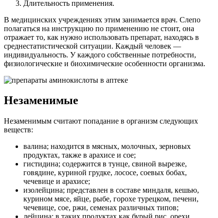
Длительность применения.
В медицинских учреждениях этим занимается врач. Слепо
полагаться на инструкцию по применению не стоит, она
отражает то, как нужно использовать препарат, находясь в
среднестатистической ситуации. Каждый человек —
индивидуальность. У каждого собственные потребности,
физиологические и биохимические особенности организма.
Незаменимые
Незаменимым считают попадание в организм следующих
веществ:
валина; находится в мясных, молочных, зерновых
продуктах, также в арахисе и сое;
гистидина; содержится в тунце, свиной вырезке,
говядине, куриной грудке, лососе, соевых бобах,
чечевице и арахисе;
изолейцина; представлен в составе миндаля, кешью,
курином мясе, яйце, рыбе, горохе турецком, печени,
чечевице, сое, ржи, семенах различных типов;
лейцина; в таких продуктах как бурый рис, орехи,