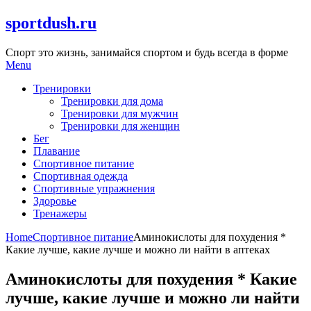
Skip
sportdush.ru
to
content
Спорт это жизнь, занимайся спортом и будь всегда в форме
Menu
Тренировки
Тренировки для дома
Тренировки для мужчин
Тренировки для женщин
Бег
Плавание
Спортивное питание
Спортивная одежда
Спортивные упражнения
Здоровье
Тренажеры
Home
Спортивное питание
Аминокислоты для похудения *
Какие лучше, какие лучше и можно ли найти в аптеках
Аминокислоты для похудения * Какие
лучше, какие лучше и можно ли найти