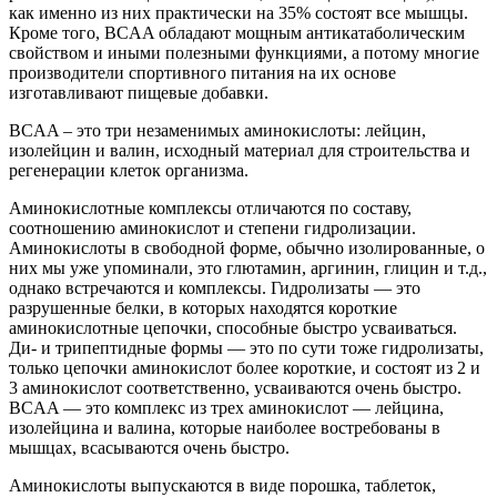
как именно из них практически на 35% состоят все мышцы.
Кроме того, BCAA обладают мощным антикатаболическим
свойством и иными полезными функциями, а потому многие
производители спортивного питания на их основе
изготавливают пищевые добавки.
BCAA – это три незаменимых аминокислоты: лейцин,
изолейцин и валин, исходный материал для строительства и
регенерации клеток организма.
Аминокислотные комплексы отличаются по составу,
соотношению аминокислот и степени гидролизации.
Аминокислоты в свободной форме, обычно изолированные, о
них мы уже упоминали, это глютамин, аргинин, глицин и т.д.,
однако встречаются и комплексы. Гидролизаты — это
разрушенные белки, в которых находятся короткие
аминокислотные цепочки, способные быстро усваиваться.
Ди- и трипептидные формы — это по сути тоже гидролизаты,
только цепочки аминокислот более короткие, и состоят из 2 и
3 аминокислот соответственно, усваиваются очень быстро.
BCAA — это комплекс из трех аминокислот — лейцина,
изолейцина и валина, которые наиболее востребованы в
мышцах, всасываются очень быстро.
Аминокислоты выпускаются в виде порошка, таблеток,