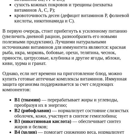
сухость кожных покровов и трещины (нехватка
витаминов А, С, Р);
кровоточивость десен (дефицит витаминов Р, фолиевой
кислоты, никотинамида и С).
В первую очередь, стоит прибегнуть к усиленному питанию
(увеличить дневной рацион, разнообразить его новыми
полезными продуктами). Лучшими натуральными
источниками витаминов для иммунитета являются: красная
рыба, икра, морковь, бобовые, орехи, телятина, чеснок,
пряности, цитрусовые, клубника и другие ягоды, яблоки,
киви, хурма и гранат.
Однако, если нет времени на приготовление блюд, можно
купить готовые аптечные комплексы витаминов. Иммунная
защита организма поддерживается за счет следующих
компонентов:
B1 (тиамин)
— перерабатывает жиры и углеводы,
преобразуя их в энергию;
В2 (рибофлавин)
— нормализует состояние слизистых
оболочек, кожи, участвует в синтезе гемоглобина;
В3 (никотиновая кислота)
— обеспечивает синтез
жиров и белков;
В4 (холин)
— помогает снижению веса, нормализует