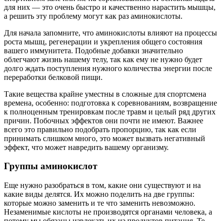
для них — это очень быстро и качественно нарастить мышцы,
а решить эту проблему могут как раз аминокислоты.
Для начала запомните, что аминокислоты влияют на процессы
роста мышц, регенерации и укрепления общего состояния
вашего иммунитета. Подобные добавки значительно
облегчают жизнь нашему телу, так как ему не нужно будет
долго ждать поступления нужного количества энергии после
переработки белковой пищи.
Такие вещества крайне уместны в сложные для спортсмена
времена, особенно: подготовка к соревнованиям, возвращение
к полноценным тренировкам после травм и целый ряд других
причин. Побочных эффектов они почти не имеют. Важнее
всего это правильно подобрать пропорцию, так как если
принимать слишком много, это может вызвать негативный
эффект, что может навредить вашему организму.
Группы аминокислот
Еще нужно разобраться в том, какие они существуют и на
какие виды делятся. Их можно поделить на две группы:
которые можно заменить и те что заменить невозможно.
Незаменимые кислоты не производятся органами человека, а
потому мы обязаны извлекать их из продуктов питания. Те