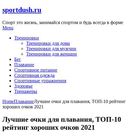
Skip
sportdush.ru
to
content
Спорт это жизнь, занимайся спортом и будь всегда в форме
Menu
Тренировки
Тренировки для дома
Тренировки для мужчин
Тренировки для женщин
Бег
Плавание
Спортивное питание
Спортивная одежда
Спортивные упражнения
Здоровье
Тренажеры
Home
Плавание
Лучшие очки для плавания, ТОП-10 рейтинг
хороших очков 2021
Лучшие очки для плавания, ТОП-10
рейтинг хороших очков 2021