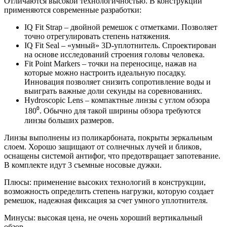
Отличаются высокой технологичностью. В конструкции
применяются современные разработки:
IQ Fit Strap – двойной ремешок с отметками. Позволяет
точно отрегулировать степень натяжения.
IQ Fit Seal – «умный» 3D-уплотнитель. Спроектирован
на основе исследований строения головы человека.
Fit Point Markers – точки на переносице, нажав на
которые можно настроить идеальную посадку.
Инновация позволяет снизить сопротивление воды и
выиграть важные доли секунды на соревнованиях.
Hydroscopic Lens – компактные линзы с углом обзора
180⁰. Обычно для такой ширины обзора требуются
линзы больших размеров.
Линзы выполнены из поликарбоната, покрыты зеркальным
слоем. Хорошо защищают от солнечных лучей и бликов,
оснащены системой антифог, что предотвращает запотевание.
В комплекте идут 3 съемные носовые дужки.
Плюсы: применение высоких технологий в конструкции,
возможность определить степень нагрузки, которую создает
ремешок, надежная фиксация за счет умного уплотнителя.
Минусы: высокая цена, не очень хороший вертикальный
обзор.