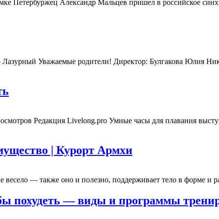
ке Петербуржец Александр Мальцев пришел в российское синхро
Лазурный Уважаемые родители! Директор: Булгакова Юлия Николае
ть
осмотров Редакция Livelong.pro Умные часы для плавания выступ
мущество | Курорт Армхи
ие весело — также оно и полезно, поддерживает тело в форме и р
обы похудеть — виды и программы трен