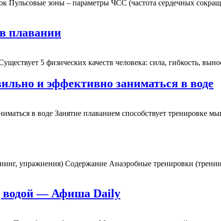
к Пульсовые зоны – параметры ЧСС (частота сердечных сокраще
 в плавании
уществует 5 физических качеств человека: сила, гибкость, вынос
вильно и эффективно заниматься в воде
ниматься в воде Занятие плаванием способствует тренировке мы
инг, упражнения) Содержание Анаэробные тренировки (тренинг,
 водой — Афиша Daily