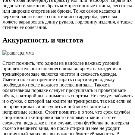
того чтобы подчеркнуть красоту ног или, наоборот, скрыть их
недостатки можно выбрать компрессионные штаны, леггинсы
или широкие спортивные брюки. То же самое касается и
верхней части вашего спортивного гардероба, здесь вы
можете варьировать длину рукава, горловину изделия, а также
степень её облегания.
Аккуратность и чистота
Стоит помнить, что одним из наиболее важных условий
привлекательного внешнего вида во время нахождения в
тренажёрном зале является чистота и свежесть одежды.
Именно по этой причине стирать спортивную одежду
необходимо после каждого посещения зала. Также в
обязательном порядке следует просушивать и проветривать
обувь, в которой вы занимаетесь спортом. Не следует забывать
и о сумке, с которой вы ходите на тренировки, так как если её
не проветривать и не сушить в ней могут возникать
неприятные запахи. Стоит помнить и о том, что срок службы
спортивной экипировки часто напрямую зависит от её
свежести, ведь даже в том случае, если футболка не потеряла
своего внешнего вида, но после стирки из неё не уходит
неприятный запах, вы вынуждены будете её заменить. В