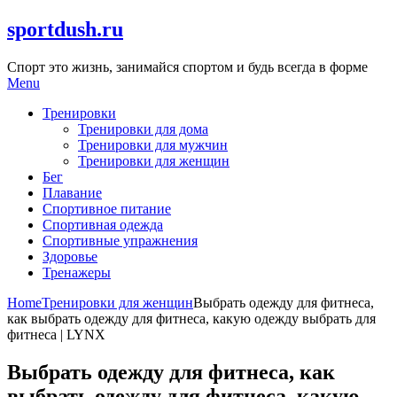
Skip
sportdush.ru
to
content
Спорт это жизнь, занимайся спортом и будь всегда в форме
Menu
Тренировки
Тренировки для дома
Тренировки для мужчин
Тренировки для женщин
Бег
Плавание
Спортивное питание
Спортивная одежда
Спортивные упражнения
Здоровье
Тренажеры
Home
Тренировки для женщин
Выбрать одежду для фитнеса,
как выбрать одежду для фитнеса, какую одежду выбрать для
фитнеса | LYNX
Выбрать одежду для фитнеса, как
выбрать одежду для фитнеса, какую