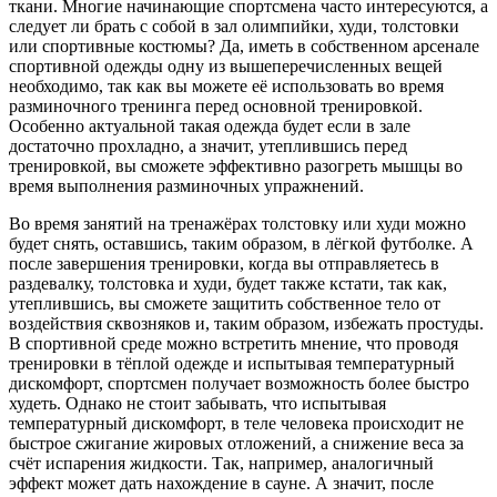
ткани. Многие начинающие спортсмена часто интересуются, а
следует ли брать с собой в зал олимпийки, худи, толстовки
или спортивные костюмы? Да, иметь в собственном арсенале
спортивной одежды одну из вышеперечисленных вещей
необходимо, так как вы можете её использовать во время
разминочного тренинга перед основной тренировкой.
Особенно актуальной такая одежда будет если в зале
достаточно прохладно, а значит, утеплившись перед
тренировкой, вы сможете эффективно разогреть мышцы во
время выполнения разминочных упражнений.
Во время занятий на тренажёрах толстовку или худи можно
будет снять, оставшись, таким образом, в лёгкой футболке. А
после завершения тренировки, когда вы отправляетесь в
раздевалку, толстовка и худи, будет также кстати, так как,
утеплившись, вы сможете защитить собственное тело от
воздействия сквозняков и, таким образом, избежать простуды.
В спортивной среде можно встретить мнение, что проводя
тренировки в тёплой одежде и испытывая температурный
дискомфорт, спортсмен получает возможность более быстро
худеть. Однако не стоит забывать, что испытывая
температурный дискомфорт, в теле человека происходит не
быстрое сжигание жировых отложений, а снижение веса за
счёт испарения жидкости. Так, например, аналогичный
эффект может дать нахождение в сауне. А значит, после