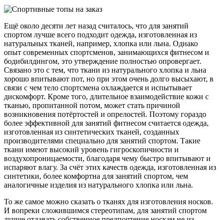
Ещё около десяти лет назад считалось, что для занятий
спортом лучше всего подходит одежда, изготовленная из
натуральных тканей, например, хлопка или льна. Однако
опыт современных спортсменов, занимающихся фитнесом и
бодибилдингом, это утверждение полностью опровергает.
Связано это с тем, что ткани из натурального хлопка и льна
хорошо впитывают пот, но при этом очень долго высыхают, в
связи с чем тело спортсмена охлаждается и испытывает
дискомфорт. Кроме того, длительное взаимодействие кожи с
тканью, пропитанной потом, может стать причиной
возникновения потёртостей и опрелостей. Поэтому гораздо
более эффективной для занятий фитнесом считается одежда,
изготовленная из синтетических тканей, созданных
производителями специально для занятий спортом. Такие
ткани имеют высокий уровень гигроскопичности и
воздухопроницаемости, благодаря чему быстро впитывают и
испаряют влагу. За счёт этих качеств одежда, изготовленная из
синтетики, более комфортна для занятий спортом, чем
аналогичные изделия из натурального хлопка или льна.
То же самое можно сказать о тканях для изготовления носков.
И вопреки сложившимся стереотипам, для занятий спортом
лучше отдавать собственное предпочтение носкам не из