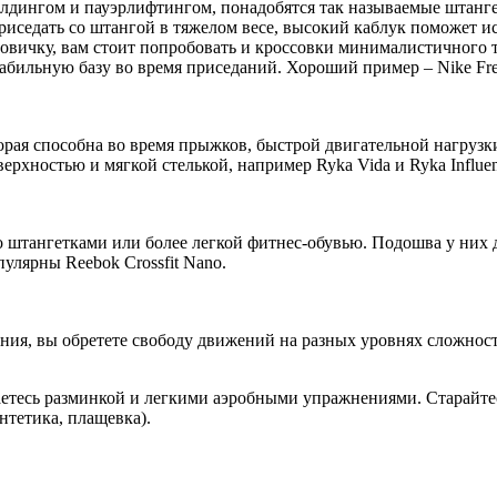
илдингом и пауэрлифтингом, понадобятся так называемые штангет
 приседать со штангой в тяжелом весе, высокий каблук поможет
новичку, вам стоит попробовать и кроссовки минималистичного 
абильную базу во время приседаний. Хороший пример – Nike Free
торая способна во время прыжков, быстрой двигательной нагруз
ерхностью и мягкой стелькой, например Ryka Vida и Ryka Influ
со штангетками или более легкой фитнес-обувью. Подошва у них д
пулярны Reebok Crossfit Nano.
ия, вы обретете свободу движений на разных уровнях сложности
аетесь разминкой и легкими аэробными упражнениями. Старайтес
нтетика, плащевка).