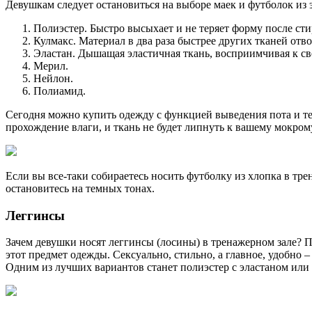
Девушкам следует остановиться на выборе маек и футболок из 
Полиэстер. Быстро высыхает и не теряет форму после сти
Кулмакс. Материал в два раза быстрее других тканей отвод
Эластан. Дышащая эластичная ткань, восприимчивая к св
Мерил.
Нейлон.
Полиамид.
Сегодня можно купить одежду с функцией выведения пота и т
прохождение влаги, и ткань не будет липнуть к вашему мокрому
Если вы все-таки собираетесь носить футболку из хлопка в трен
остановитесь на темных тонах.
Леггинсы
Зачем девушки носят леггинсы (лосины) в тренажерном зале? 
этот предмет одежды. Сексуально, стильно, а главное, удобно
Одним из лучших вариантов станет полиэстер с эластаном или