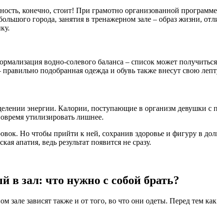
ность, конечно, стоит! При грамотно организованной программе 
ольшого города, занятия в тренажерном зале – образ жизни, отл
ку.
ормализация водно-солевого баланса – список может получиться
– правильно подобранная одежда и обувь также внесут свою лепт
еделении энергии. Калории, поступающие в организм девушки с 
 вовремя утилизировать лишнее.
вок. Но чтобы прийти к ней, сохранив здоровье и фигуру в долг
ая апатия, ведь результат появится не сразу.
й в зал: что нужно с собой брать?
 зале зависят также и от того, во что они одеты. Перед тем как