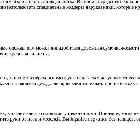
олнимая миссия и настоящая пытка. Во время передышки многие
но использовать специальные холдеры-нарукавники, которые кре
имо одежды вам может понадобиться дорожная сумочка-косметичка
чие средства гигиены.
ь пот, многие эксперты рекомендуют отказаться девушкам от его
коватым запахом дезодоранта, на занятии важно пропотеть как сл
х, кто занимается силовыми упражнениями. Поначалу, когда вес
тить руки от пота и мозолей. Выбирайте перчатки без пальцев, о