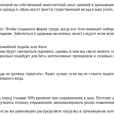
с опорой на собственный многолетний опыт занятий в тренажерно
 одежда и обувь могут внести существенный вклад в ваш успех.
сто. Чтобы сохранить форму груди, когда все тело начинает наб
парням. Заботиться о здоровье молочных желез следует всем ж
покойной ходьбы или йоги.
ы будут смотреться скромнее, однако, в нем вы смело можете та
ально подойдет для бега, интенсивных тренировок и силовых н
дь не должна «прыгать». Будет лучше, если вы не станете ходит
нешнего вида.
еть перед глазами 50% времени при упражнениях в зале. Поэтому
улучшить технику упражнений, минимизировать риски появления
если вы равномерно распределяете нагрузку в тренажерном зале и