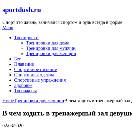
Skip
sportdush.ru
to
content
Спорт это жизнь, занимайся спортом и будь всегда в форме
Menu
Тренировки
Тренировки для дома
Тренировки для мужчин
Тренировки для женщин
Бег
Плавание
Спортивное питание
Спортивная одежда
Спортивные упражнения
Здоровье
Тренажеры
Home
Тренировки для женщин
В чем ходить в тренажерный зал
В чем ходить в тренажерный зал девуш
02/03/2020