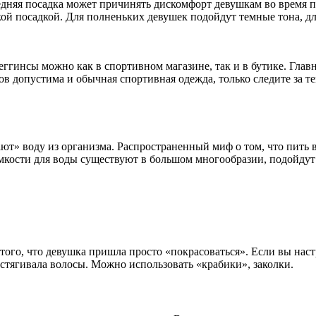
дняя посадка может причинять дискомфорт девушкам во время пр
окой посадкой. Для полненьких девушек подойдут темные тона, д
гинсы можно как в спортивном магазине, так и в бутике. Главно
сов допустима и обычная спортивная одежда, только следите за
т» воду из организма. Распространенный миф о том, что пить во
мкости для воды существуют в большом многообразии, подойдут 
ого, что девушка пришла просто «покрасоваться». Если вы наст
стягивала волосы. Можно использовать «крабики», заколки.