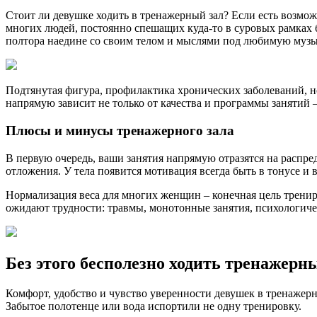
Стоит ли девушке ходить в тренажерный зал? Если есть возмож
многих людей, постоянно спешащих куда-то в суровых рамках б
полтора наедине со своим телом и мыслями под любимую музы
Подтянутая фигура, профилактика хронических заболеваний, н
напрямую зависит не только от качества и программы занятий 
Плюсы и минусы тренажерного зала
В первую очередь, ваши занятия напрямую отразятся на распр
отложения. У тела появится мотивация всегда быть в тонусе и
Нормализация веса для многих женщин – конечная цель трениро
ожидают трудности: травмы, монотонные занятия, психологическ
Без этого бесполезно ходить тренажерны
Комфорт, удобство и чувство уверенности девушек в тренажерном
Забытое полотенце или вода испортили не одну тренировку.