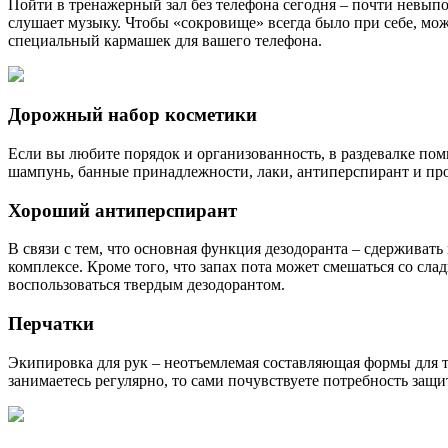
Пойти в тренажерный зал без телефона сегодня – почти невып
слушает музыку. Чтобы «сокровище» всегда было при себе, мож
специальный кармашек для вашего телефона.
Дорожный набор косметики
Если вы любите порядок и организованность, в раздевалке пом
шампунь, банные принадлежности, лаки, антиперспирант и про
Хороший антиперспирант
В связи с тем, что основная функция дезодоранта – сдерживат
комплексе. Кроме того, что запах пота может смешаться со слад
воспользоваться твердым дезодорантом.
Перчатки
Экипировка для рук – неотъемлемая составляющая формы для те
занимаетесь регулярно, то сами почувствуете потребность защи