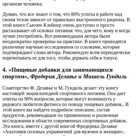
организм человека.
Думаю, что все знают о том, что 80% успеха в работе над
своим телом зависит от правильно выстроенного рациона. В
этой книге Сьюзен Клейнер очень доступно и просто
рассказывает об основах питания: что, для чего, кому и когда
лучше употреблять. Все рекомендации автора были
неоднократно проверены на практике. В книге приводятся
различные научные исследования со ссылками, которые
подтверждают слова автора. Рекомендую всем периодически
перечитывать ее для того, чтобы держать себя в тонусе.
4. «
Пищевые добавки для занимающихся
спортом»,
Фредерик Делавье и Мишель Гундиль
Соавторство Ф. Делавье и М. Гундиль делает эту книгу
настоящей энциклопедией спортивного питания. Она дает
ответы на 90% вопросов, которые могут возникнуть у
рядового любителя фитнеса по поводу пищевых добавок,. В
этой книге вы найдете подробное описание, состав
продуктов, рекомендации по применению и различные
исследования в области современных спортивных добавок.
Эта книга, вместе с другой книгой Фредерика Делавье
«Анатомия силовых упражнений для мужчин и женщин»,