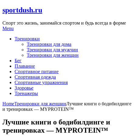
Skip
sportdush.ru
to
content
Спорт это жизнь, занимайся спортом и будь всегда в форме
Menu
Тренировки
Тренировки для дома
Тренировки для мужчин
Тренировки для женщин
Бег
Плавание
Спортивное питание
Спортивная одежда
Спортивные упражнения
Здоровье
Тренажеры
Home
Тренировки для женщин
Лучшие книги о бодибилдинге
и тренировках — MYPROTEIN™
Лучшие книги о бодибилдинге и
тренировках — MYPROTEIN™