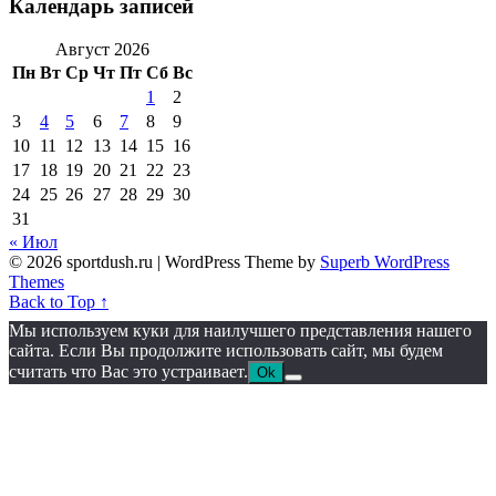
Календарь записей
Август 2026
Пн
Вт
Ср
Чт
Пт
Сб
Вс
1
2
3
4
5
6
7
8
9
10
11
12
13
14
15
16
17
18
19
20
21
22
23
24
25
26
27
28
29
30
31
« Июл
© 2026 sportdush.ru
| WordPress Theme by
Superb WordPress
Themes
Back to Top ↑
Мы используем куки для наилучшего представления нашего
сайта. Если Вы продолжите использовать сайт, мы будем
считать что Вас это устраивает.
Ok