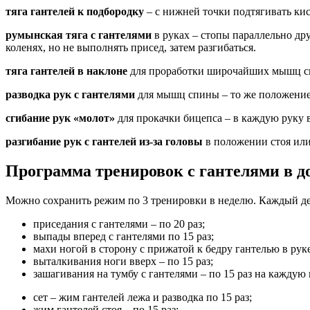
тяга гантелей к подбородку
– с нижней точки подтягивать кис
румынская тяга с гантелями
в руках – стопы параллельно дру
коленях, но не выполнять присед, затем разгибаться.
тяга гантелей в наклоне
для проработки широчайших мышц с
разводка рук с гантелями
для мышц спины – то же положение,
сгибание рук «молот»
для прокачки бицепса – в каждую руку в
разгибание рук с гантелей из-за головы
в положении стоя или с
Программа тренировок с гантелями в д
Можно сохранить режим по 3 тренировки в неделю. Каждый ден
приседания с гантелями – по 20 раз;
выпады вперед с гантелями по 15 раз;
махи ногой в сторону с прижатой к бедру гантелью в руке 
выталкивания ноги вверх – по 15 раз;
зашагивания на тумбу с гантелями – по 15 раз на каждую 
сет – жим гантелей лежа и разводка по 15 раз;
жим гантелей стоя – по 15 раз;