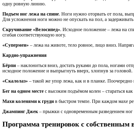
одну ровную линию.
Подъем ног лежа на спине
. Ноги нужно оторвать от пола, вып
Для усложнения ноги можно не опускать на пол, а задерживать
Скручивание «Велосипед»
. Исходное положение – лежа на спи
сгибая соответствующую ногу.
«Супермен»
– лежа на животе, тело ровное, лицо вниз. Напряг
Кардио-упражнения
Бёрпи
– наклониться вниз, достать руками до пола, ногами от
исходное положение и выпрыгнуть вверх, хлопнув за головой.
«Скалолаз»
– такой же упор лежа, как и в планке. Поочередно
Бег на одном месте
с высоким подъёмом колен – стараться как
Махи коленями к груди
в быстром темпе. При каждом махе рез
Джампинг Джек
– прыжки с одновременным разведением ног 
Программа тренировок с собственным в