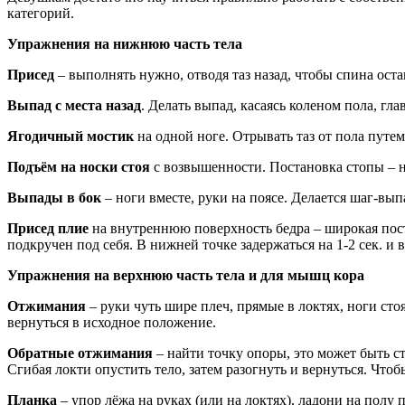
категорий.
Упражнения на нижнюю часть тела
Присед
– выполнять нужно, отводя таз назад, чтобы спина оста
Выпад с места назад
. Делать выпад, касаясь коленом пола, гл
Ягодичный мостик
на одной ноге. Отрывать таз от пола путе
Подъём на носки стоя
с возвышенности. Постановка стопы – но
Выпады в бок
– ноги вместе, руки на поясе. Делается шаг-выпа
Присед плие
на внутреннюю поверхность бедра – широкая поста
подкручен под себя. В нижней точке задержаться на 1-2 сек. и 
Упражнения на верхнюю часть тела и для мышц кора
Отжимания
– руки чуть шире плеч, прямые в локтях, ноги стоя
вернуться в исходное положение.
Обратные отжимания
– найти точку опоры, это может быть ст
Сгибая локти опустить тело, затем разогнуть и вернуться. Чт
Планка
– упор лёжа на руках (или на локтях), ладони на полу