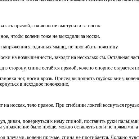
валась прямой, а колени не выступали за носок.
авное, чтобы колени тоже не выходили за носки.
м напряжения ягодичных мышц, не прогибать поясницу.
ски на возвышенности, заходят на несколько см. Остальная част
д в сторону, спина остаётся прямой, колено опорное старается н
новка ног, носки врозь. Присед выполнять глубоко вниз, колени
вернуться в исходное положение.
т на носках, тело прямое. При сгибании локтей коснуться грудью
ул, диван, повернуться к нему спиной, поставить руки пальцами 
обы упражнение было проще, можно оставлять ноги не прямыми, a
 под плечами, колени прямые, спина не прогибается. Должно чувс