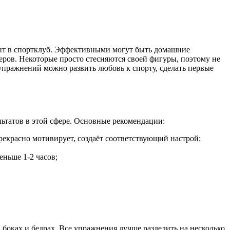
нт в спортклуб. Эффективными могут быть домашние
еров. Некоторые просто стесняются своей фигуры, поэтому не
 упражнений можно развить любовь к спорту, сделать первые
льтатов в этой сфере. Основные рекомендации:
рекрасно мотивирует, создаёт соответствующий настрой;
ньше 1-2 часов;
 боках и бедрах. Все упражнения лучше разделить на несколько