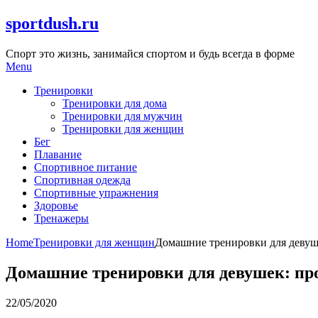
Skip
sportdush.ru
to
content
Спорт это жизнь, занимайся спортом и будь всегда в форме
Menu
Тренировки
Тренировки для дома
Тренировки для мужчин
Тренировки для женщин
Бег
Плавание
Спортивное питание
Спортивная одежда
Спортивные упражнения
Здоровье
Тренажеры
Home
Тренировки для женщин
Домашние тренировки для девуш
Домашние тренировки для девушек: пр
22/05/2020