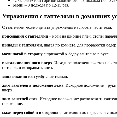
«Скалолаз» или горизонтальный бег – 3 подхода по 40 сек
Бёрпи – 3 подхода по 12-15 раз.
Упражнения с гантелями в домашних ус
С гантелями можно делать упражнения на любые части тела:
приседания с гантелями
– ноги на ширине плеч, стопы паралле
выпады с гантелями
, шагая по комнате, для проработки бёдер
махи ногой в сторону
с прижатой к бедру гантелью в руке.
выталкивания ноги вверх
. Исходное положение – стоя на чет
потолок, и возвращать вниз.
зашагивания на тумбу
с гантелями.
жим гантелей в положение лежа
. Исходное положение – руки 
вверх.
жим гантелей стоя
. Исходное положение: расположить гантели
положение.
махи перед собой и в стороны
с гантелями до параллели с пол