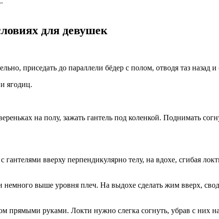
.
ловиях для девушек
льно, приседать до параллели бёдер с полом, отводя таз назад и
 и ягодиц.
вереньках на полу, зажать гантель под коленкой. Поднимать согн
с гантелями вверху перпендикулярно телу, на вдохе, сгибая локт
 немного выше уровня плеч. На выдохе сделать жим вверх, сводя
ом прямыми руками. Локти нужно слегка согнуть, убрав с них н