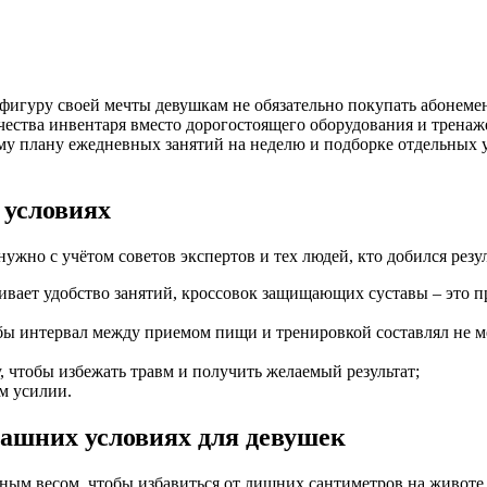
игуру своей мечты девушкам не обязательно покупать абонеме
ества инвентаря вместо дорогостоящего оборудования и тренаж
вому плану ежедневных занятий на неделю и подборке отдельных
 условиях
жно с учётом советов экспертов и тех людей, кто добился резу
ивает удобство занятий, кроссовок защищающих суставы – это п
бы интервал между приемом пищи и тренировкой составлял не ме
 чтобы избежать травм и получить желаемый результат;
м усилии.
машних условиях для девушек
ным весом, чтобы избавиться от лишних сантиметров на животе,