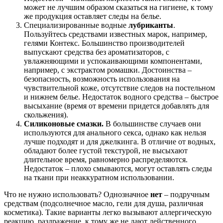
может не лучшим образом сказаться на гигиене, к тому
же продукция оставляет следы на белье.
Специализированные водные
лубриканты
.
Пользуйтесь средствами известных марок, например,
гелями Контекс. Большинство производителей
выпускают средства без ароматизаторов, с
увлажняющими и успокаивающими компонентами,
например, с экстрактом ромашки. Достоинства –
безопасность, возможность использования на
чувствительной коже, отсутствие следов на постельном
и нижнем белье. Недостаток водного средства – быстрое
высыхание (время от времени придется добавлять для
скольжения).
Силиконовые смазки.
В большинстве случаев они
используются для анального секса, однако как нельзя
лучше подходят и для джелкинга. В отличие от водных,
обладают более густой текстурой, не высыхают
длительное время, равномерно распределяются.
Недостаток – плохо смываются, могут оставлять следы
на ткани при неаккуратном использовании.
Что не нужно использовать? Однозначное
нет
– подручным
средствам (подсолнечное масло, гели для душа, различная
косметика). Такие варианты легко вызывают аллергическую
реакцию, раздражение, к тому же не дают действенного