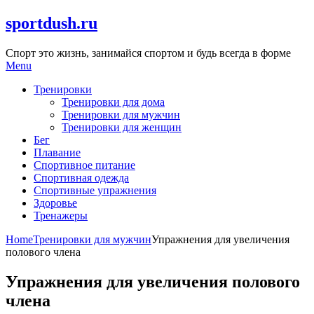
Skip
sportdush.ru
to
content
Спорт это жизнь, занимайся спортом и будь всегда в форме
Menu
Тренировки
Тренировки для дома
Тренировки для мужчин
Тренировки для женщин
Бег
Плавание
Спортивное питание
Спортивная одежда
Спортивные упражнения
Здоровье
Тренажеры
Home
Тренировки для мужчин
Упражнения для увеличения
полового члена
Упражнения для увеличения полового
члена