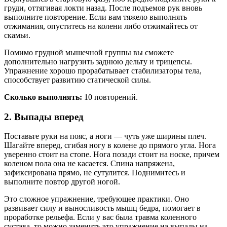
груди, оттягивая локти назад. После подъемов рук вновь
выполните повторение. Если вам тяжело выполнять
отжимания, опуститесь на колени либо отжимайтесь от
скамьи.
Помимо грудной мышечной группы вы сможете
дополнительно нагрузить заднюю дельту и трицепсы.
Упражнение хорошо прорабатывает стабилизаторы тела,
способствует развитию статической силы.
Сколько выполнять:
10 повторений.
2. Выпады вперед
Поставьте руки на пояс, а ноги — чуть уже ширины плеч.
Шагайте вперед, сгибая ногу в колене до прямого угла. Нога
уверенно стоит на стопе. Нога позади стоит на носке, причем
коленом пола она не касается. Спина напряжена,
зафиксирована прямо, не сутулится. Поднимитесь и
выполните повтор другой ногой.
Это сложное упражнение, требующее практики. Оно
развивает силу и выносливость мышц бедра, помогает в
проработке рельефа. Если у вас была травма коленного
сустава, то можно заменить это упражнение на выпады на