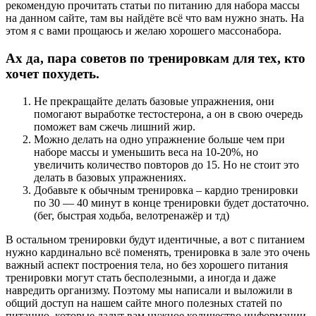
рекомендую прочитать статьи по питанию для набора массы
на данном сайте, там вы найдёте всё что вам нужно знать. На
этом я с вами прощаюсь и желаю хорошего массонабора.
Ах да, пара советов по тренировкам для тех, кто
хочет похудеть.
Не прекращайте делать базовые упражнения, они
помогают выработке тестостерона, а он в свою очередь
поможет вам сжечь лишний жир.
Можно делать на одно упражнение больше чем при
наборе массы и уменьшить веса на 10-20%, но
увеличить количество повторов до 15. Но не стоит это
делать в базовых упражнениях.
Добавьте к обычным тренировка – кардио тренировки
по 30 — 40 минут в конце тренировки будет достаточно.
(бег, быстрая ходьба, велотренажёр и тд)
В остальном тренировки будут идентичные, а вот с питанием
нужно кардинально всё поменять, тренировка в зале это очень
важный аспект построения тела, но без хорошего питания
тренировки могут стать бесполезными, а иногда и даже
навредить организму. Поэтому мы написали и выложили в
общий доступ на нашем сайте много полезных статей по
питанию, которые дадут вам нужное количество информации