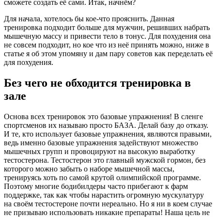
сможете создать её сами. Итак, начнём?
Для начала, хотелось бы кое-что прояснить. Данная
тренировка подходит больше для мужчин, решивших набрать
мышечную массу и привести тело в тонус. Для похудения она
не совсем подходит, но кое что из неё принять можно, ниже в
статье я об этом упомяну и дам пару советов как переделать её
для похудения.
Без чего не обходится тренировка в
зале
Основа всех тренировок это базовые упражнения! В сленге
спортсменов их называю просто БАЗА. Делай базу до отказу.
И те, кто использует базовые упражнения, являются правыми,
ведь именно базовые упражнения задействуют множество
мышечных групп и провоцируют на высокую выработку
тестостерона. Тестостерон это главный мужской гормон, без
которого можно забыть о наборе мышечной массы,
тренируясь хоть по самой крутой олимпийской программе.
Поэтому многие бодибилдеры часто прибегают к фарм
поддержке, так как чтобы нарастить огромную мускулатуру
на своём тестостероне почти нереально. Но я ни в коем случае
не призываю использовать никакие препараты! Наша цель не