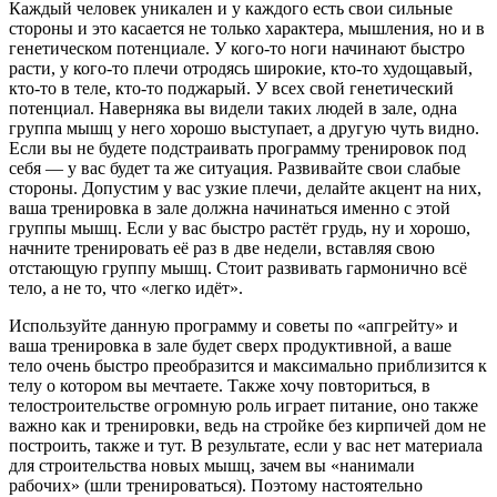
Каждый человек уникален и у каждого есть свои сильные
стороны и это касается не только характера, мышления, но и в
генетическом потенциале. У кого-то ноги начинают быстро
расти, у кого-то плечи отродясь широкие, кто-то худощавый,
кто-то в теле, кто-то поджарый. У всех свой генетический
потенциал. Наверняка вы видели таких людей в зале, одна
группа мышц у него хорошо выступает, а другую чуть видно.
Если вы не будете подстраивать программу тренировок под
себя — у вас будет та же ситуация. Развивайте свои слабые
стороны. Допустим у вас узкие плечи, делайте акцент на них,
ваша тренировка в зале должна начинаться именно с этой
группы мышц. Если у вас быстро растёт грудь, ну и хорошо,
начните тренировать её раз в две недели, вставляя свою
отстающую группу мышц. Стоит развивать гармонично всё
тело, а не то, что «легко идёт».
Используйте данную программу и советы по «апгрейту» и
ваша тренировка в зале будет сверх продуктивной, а ваше
тело очень быстро преобразится и максимально приблизится к
телу о котором вы мечтаете. Также хочу повториться, в
телостроительстве огромную роль играет питание, оно также
важно как и тренировки, ведь на стройке без кирпичей дом не
построить, также и тут. В результате, если у вас нет материала
для строительства новых мышц, зачем вы «нанимали
рабочих» (шли тренироваться). Поэтому настоятельно