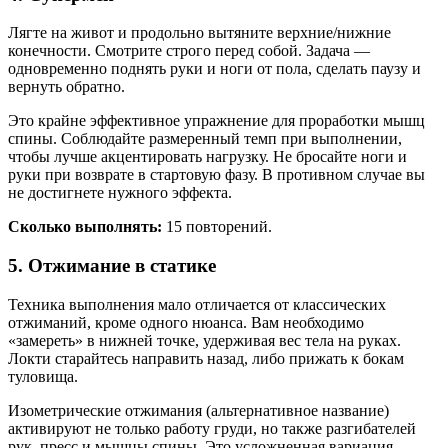
Лягте на живот и продольно вытяните верхние/нижние
конечности. Смотрите строго перед собой. Задача —
одновременно поднять руки и ноги от пола, сделать паузу и
вернуть обратно.
Это крайне эффективное упражнение для проработки мышц
спины. Соблюдайте размеренный темп при выполнении,
чтобы лучше акцентировать нагрузку. Не бросайте ноги и
руки при возврате в стартовую фазу. В противном случае вы
не достигнете нужного эффекта.
Сколько выполнять:
15 повторений.
5. Отжимание в статике
Техника выполнения мало отличается от классических
отжиманий, кроме одного нюанса. Вам необходимо
«замереть» в нижней точке, удерживая вес тела на руках.
Локти старайтесь направить назад, либо прижать к бокам
туловища.
Изометрические отжимания (альтернативное название)
активируют не только работу груди, но также разгибателей
рук, пресс и мышцы спины. Это усложненная вариация