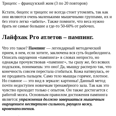
Трицепс – французский жим (3 по 20 повторов)
Кстати, бицепс и трицепс не всегда стоит утомлять, так как
они являются очень маленькими мышечными группами, их и
без этого легко «забить». Также помните, что веса нужно
брать не самые большие а где-то 50-60% от рабочих.
Лайфхак Pro атлетов – пампинг.
Что это такое?
Пампинг
— легендарный методический
прием, в нем, если хотите, заключена вся суть бодибилдинга.
Описать ощущения «пампинга» в словах непросто, но
однажды прочувствовав «пампинг», ты сразу же, без всяких
подсказок, понимаешь: это оно! Да, мышцу расперло так, что
конечность совсем перестала сгибаться. Кожа натянулась, ее
не продавить пальцем. Само тело мышцы горячее, плотное.
Но главное — это вид в зеркале: картинка! Данный метод
почти недоступен новичкам тренажёрного зала. Так как это
чувство приходит только с опытом. Он также достигается с
работой мозга. Основным правилом достижения пампинга
является:
упражнения должно завершаться мышечным
ощущением нестерпимо сильного, рвущего кожу,
кровенаполнения.