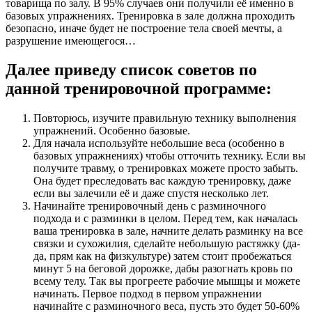
товарища по залу. В 95% случаев они получили её именно в
базовых упражнениях. Тренировка в зале должна проходить
безопасно, иначе будет не построение тела своей мечты, а
разрушение имеющегося…
Далее приведу список советов по
данной тренировочной программе:
Повторюсь, изучите правильную технику выполнения
упражнений. Особенно базовые.
Для начала используйте небольшие веса (особенно в
базовых упражнениях) чтобы отточить технику. Если вы
получите травму, о тренировках можете просто забыть.
Она будет преследовать вас каждую тренировку, даже
если вы залечили её и даже спустя несколько лет.
Начинайте тренировочный день с разминочного
подхода и с разминки в целом. Перед тем, как началась
ваша тренировка в зале, начните делать разминку на все
связки и сухожилия, сделайте небольшую растяжку (да-
да, прям как на физкультуре) затем стоит пробежаться
минут 5 на беговой дорожке, дабы разогнать кровь по
всему телу. Так вы прогреете рабочие мышцы и можете
начинать. Первое подход в первом упражнении
начинайте с разминочного веса, пусть это будет 50-60%