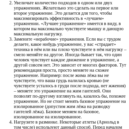
Увеличьте количество подходов в одном или двух
упражнениях. Желательно это сделать на первое или
второе упражнение. Это делается для того, чтобы
максимизировать эффективность в «лучшем»
упражнении. «Лучшее упражнение» имеется в виду, в
котором вы максимально чувствуете мышцу и дающую
максимальную нагрузку.
Замените «нерабочие» упражнения. Если вы с трудом
делаете, какое нибудь упражнение, у вас «страдает»
техника в нём или вы плохо чувствуете в нём нагрузку –
смело меняйте на другое. Иногда бывает так, что один
человек чувствует каждое движение в упражнение, а
другой совсем нет. Это зависит от многих факторов. Тут
рекомендация проста, просто меняете на схожее
упражнение. Например: после жима лёжа вы не
чувствуете, что ваша грудь налилась кровью (не
чувствуете усталось в груди после подхода, нет жжения)
– меняете это упражнение на жим гантелей. Они
позволят по-другому взглянуть на, казалось бы, похожее
упражнение. Но не стоит менять базовое упражнение на
изолированное (допустим жим лёжа на разводку
гантелей лёжа). Базовое меняем на базовое,
изолированное на изолированное.
Нагрузите в разминке. Некоторые атлеты (Арнольд в
том числе) используют данный способ. Перед началом