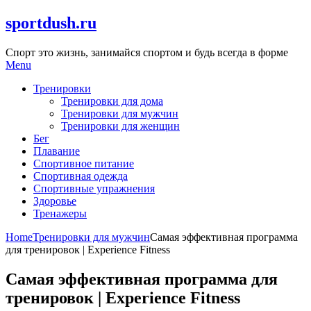
Skip
sportdush.ru
to
content
Спорт это жизнь, занимайся спортом и будь всегда в форме
Menu
Тренировки
Тренировки для дома
Тренировки для мужчин
Тренировки для женщин
Бег
Плавание
Спортивное питание
Спортивная одежда
Спортивные упражнения
Здоровье
Тренажеры
Home
Тренировки для мужчин
Самая эффективная программа
для тренировок | Experience Fitness
Самая эффективная программа для
тренировок | Experience Fitness