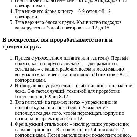
Подтягивания классические – от 6 до 9 подходов с 12
повторениями.
Тяга нижнего блока к поясу – 6-9 сетов с 8-12
повторами.
Тяга верхнего блока к груди. Количество подходов
варьируется от 3 до 4, повторов – от 12 до 15.
В воскресенье вы прорабатываете ноги и
трицепсы рук:
Присед с утяжелением (штанга или гантели). Первый
подход, как и в других случаях, — для разминки,
остальные – с вашим рабочим весом и максимально
возможным количеством подходов. 6-9 походов с 8-12
повторениями.
Изолирующее упражнение – сгибание ног в положении
лежа. Считается лучшей техникой для проработки
бицепсов ног. 6-9 по 8-12.
Тяга гантелей на прямых ногах – упражнение на
проработку задней части бедер. Утяжеление
используется для того, чтобы перемещать корпус по
правильной траектории. 9 по 12.
Французский стиль жима – изолирующее упражнение
на ваши трицепсы. Выполняйте по 3-4 подхода с 12
повторениями. Перед выполнением посмотрите видео,