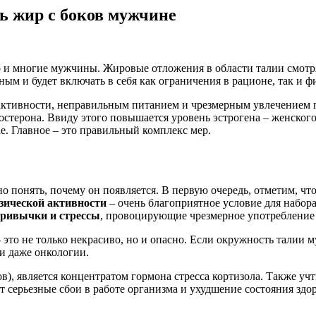
ь жир с боков мужчине
о и многие мужчины. Жировые отложения в области талии смотря
ным и будет включать в себя как ограничения в рационе, так и 
 активности, неправильным питанием и чрезмерным увлечением 
остерона. Ввиду этого повышается уровень эстрогена – женског
е. Главное – это правильный комплекс мер.
о понять, почему он появляется. В первую очередь, отметим, что
зической активности
– очень благоприятное условие для набо
привычки и стрессы
, провоцирующие чрезмерное употребление
это не только некрасиво, но и опасно. Если окружность талии 
 и даже онкологии.
, является концентратом гормона стресса кортизола. Также учт
серьезные сбои в работе организма и ухудшение состояния здоро