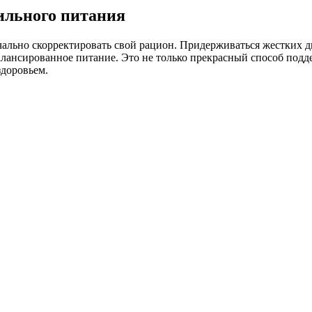
ильного питания
льно скорректировать свой рацион. Придерживаться жестких дие
ансированное питание. Это не только прекрасный способ поддер
доровьем.