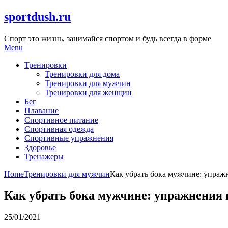
Skip
sportdush.ru
to
content
Спорт это жизнь, занимайся спортом и будь всегда в форме
Menu
Тренировки
Тренировки для дома
Тренировки для мужчин
Тренировки для женщин
Бег
Плавание
Спортивное питание
Спортивная одежда
Спортивные упражнения
Здоровье
Тренажеры
Home
Тренировки для мужчин
Как убрать бока мужчине: упраж
Как убрать бока мужчине: упражнения 
25/01/2021