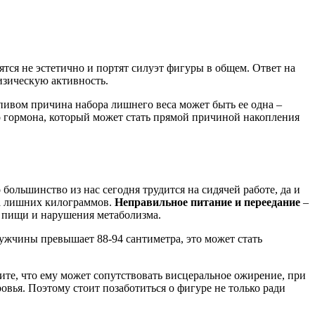
тся не эстетично и портят силуэт фигуры в общем. Ответ на
физическую активность.
пивом причина набора лишнего веса может быть ее одна –
о гормона, который может стать прямой причиной накопления
 большинство из нас сегодня трудится на сидячей работе, да и
ра лишних килограммов.
Неправильное питание и переедание
–
 пищи и нарушения метаболизма.
мужчины превышает 88-94 сантиметра, это может стать
ите, что ему может сопутствовать висцеральное ожирение, при
вья. Поэтому стоит позаботиться о фигуре не только ради