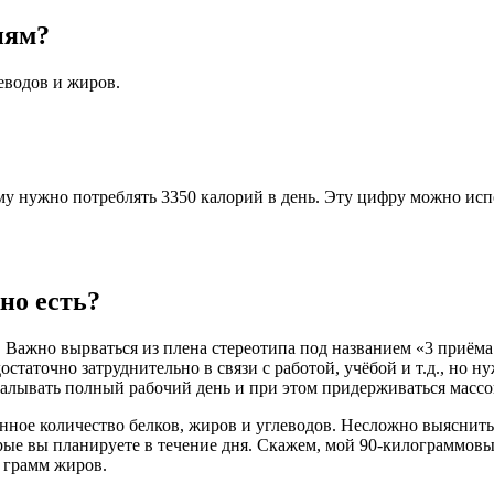
иям?
еводов и жиров.
му нужно потреблять 3350 калорий в день. Эту цифру можно испо
но есть?
 Важно вырваться из плена стереотипа под названием «3 приёма 
достаточно затруднительно в связи с работой, учёбой и т.д., но
лывать полный рабочий день и при этом придерживаться массон
ное количество белков, жиров и углеводов. Несложно выяснить,
рые вы планируете в течение дня. Скажем, мой 90-килограммовы
8 грамм жиров.