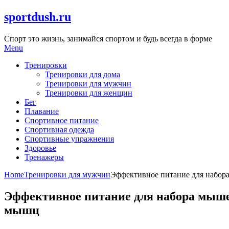
Skip
sportdush.ru
to
content
Спорт это жизнь, занимайся спортом и будь всегда в форме
Menu
Тренировки
Тренировки для дома
Тренировки для мужчин
Тренировки для женщин
Бег
Плавание
Спортивное питание
Спортивная одежда
Спортивные упражнения
Здоровье
Тренажеры
Home
Тренировки для мужчин
Эффективное питание для набора
Эффективное питание для набора мышеч
мышц