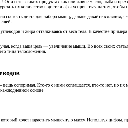
! Они есть в таких продуктах как оливковое масло, рыба и оре
 урезать их количество в диете и сфокусироваться на том, чтобы
жна состоять диета для набора мышц, дальше давайте взглянем, 
вещей.
глеводов и жира отталкиваясь от веса тела. В качестве примера 
учая, когда ваша цель — увеличение мышц. Во всех своих статья
шего типа телосложения.
еводов
щь оспоримая. Кто-то с ними соглашается, кто-то нет, но их мо
а каждодневной основе:
, который хочет нарастить мышечную массу. Используя цифры, п