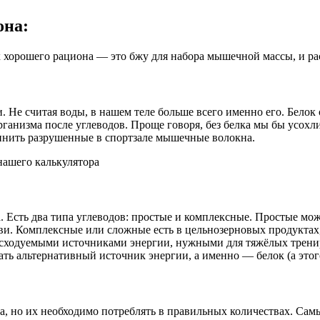
она:
х хорошего рациона — это бжу для набора мышечной массы, и рас
и. Не считая воды, в нашем теле больше всего именно его. Белок
ганизма после углеводов. Проще говоря, без белка мы бы усохли
чинить разрушенные в спортзале мышечные волокна.
нашего калькулятора
Есть два типа углеводов: простые и комплексные. Простые можн
и. Комплексные или сложные есть в цельнозерновых продуктах,
расходуемыми источниками энергии, нужными для тяжёлых трени
ать альтернативный источник энергии, а именно — белок (а этого
 но их необходимо потреблять в правильных количествах. Самы