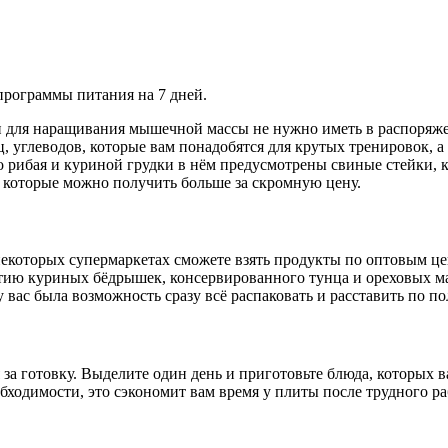
рограммы питания на 7 дней.
н для наращивания мышечной массы не нужно иметь в распоряже
 углеводов, которые вам понадобятся для крутых тренировок, а 
о рибая и куриной грудки в нём предусмотрены свиные стейки,
уя которые можно получить больше за скромную цену.
 некоторых супермаркетах сможете взять продукты по оптовым це
тию куриных бёдрышек, консервированного тунца и ореховых мас
 вас была возможность сразу всё распаковать и расставить по п
я за готовку. Выделите один день и приготовьте блюда, которых 
одимости, это сэкономит вам время у плиты после трудного рабоч