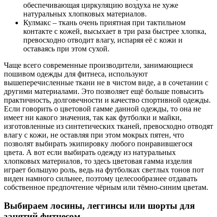
обеспечивающая циркуляцию воздуха не хуже
натуральных хлопковых материалов.
Кулмакс – ткань очень приятная при тактильном
контакте с кожей, высыхает в три раза быстрее хлопка,
превосходно отводит влагу, испаряя её с кожи и
оставаясь при этом сухой.
Чаще всего современные производители, занимающиеся
пошивом одежды для фитнеса, используют
вышеперечисленные ткани не в чистом виде, а в сочетании с
другими материалами. Это позволяет ещё больше повысить
практичность, долговечности и качество спортивной одежды.
Если говорить о цветовой гамме данной одежды, то она не
имеет ни какого значения, так как футболки и майки,
изготовленные из синтетических тканей, превосходно отводят
влагу с кожи, не оставляя при этом мокрых пятен, что
позволят выбирать экипировку любого понравившегося
цвета. А вот если выбирать одежду из натуральных
хлопковых материалов, то здесь цветовая гамма изделия
играет большую роль, ведь на футболках светлых тонов пот
виден намного сильнее, поэтому целесообразнее отдавать
собственное предпочтение чёрным или тёмно-синим цветам.
Выбираем лосины, леггинсы или шорты для
занятий фитнесом