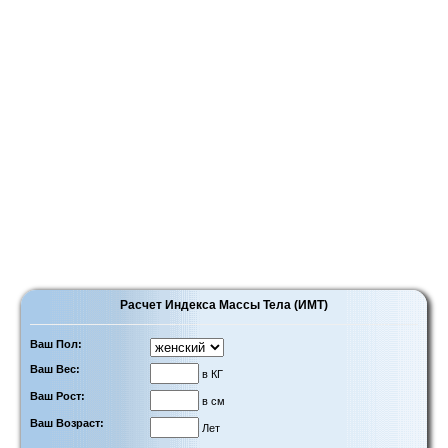
Расчет Индекса Массы Тела (ИМТ)
Ваш Пол:
Ваш Вес:
в КГ
Ваш Рост:
в см
Ваш Возраст:
Лет