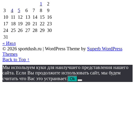
1
2
3
4
5
6
7
8
9
10
11
12
13
14
15
16
17
18
19
20
21
22
23
24
25
26
27
28
29
30
31
« Июл
© 2026 sportdush.ru
| WordPress Theme by
Superb WordPress
Themes
Back to Top ↑
Мы используем куки для наилучшего представления нашего
сайта. Если Вы продолжите использовать сайт, мы будем
считать что Вас это устраивает.
Ok