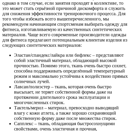
однако в том случае, если занятия проходят в коллективе, то
это может стать серьёзной причиной дискомфорта и служить
для снижения эффективности тренировочного процесса. Для
того чтобы избежать всего вышеперечисленного, мы
рекомендуем начинающим спортсменам выбирать одежду для
фитнеса, изготавливаемую из качественных синтетических
материалов. Чаще всего современные производители одежды
для фитнеса предлагают потенциальным клиентам изделия из
следующих синтетических материалов:
Эластан/спандекс/лайкра или бифлекс – представляют
собой эластичный материал, обладающий высокой
прочностью. Помимо этого, ткань очень быстро сохнет,
способна поддерживать определённый температурный
режим и максимально устойчива к воздействию прямых
солнечных лучей.
Лавсан/полиэстер – ткань, которая очень быстро
высыхает, не теряет собственной формы даже на
протяжении длительного срока эксплуатации и
многочисленных стирок.
Тактель/мерил – материал, превосходно выводящий
влагу с кожи атлета, а также хорошо сохраняющий
собственную форму даже после множества стирок.
Сапплекс – ткань, обладающая быстросохнущими
свойствами, очень эластичная и прочная,