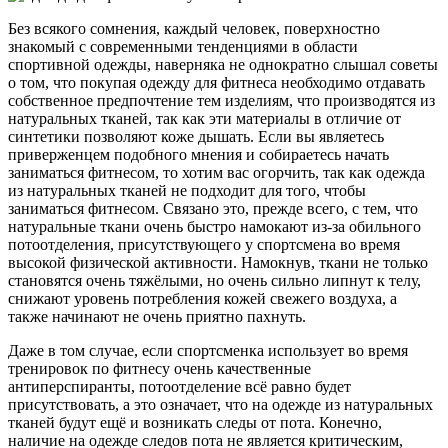
Без всякого сомнения, каждый человек, поверхностно
знакомый с современными тенденциями в области
спортивной одежды, наверняка не однократно слышал советы
о том, что покупая одежду для фитнеса необходимо отдавать
собственное предпочтение тем изделиям, что производятся из
натуральных тканей, так как эти материалы в отличие от
синтетики позволяют коже дышать. Если вы являетесь
приверженцем подобного мнения и собираетесь начать
заниматься фитнесом, то хотим вас огорчить, так как одежда
из натуральных тканей не подходит для того, чтобы
заниматься фитнесом. Связано это, прежде всего, с тем, что
натуральные ткани очень быстро намокают из-за обильного
потоотделения, присутствующего у спортсмена во время
высокой физической активности. Намокнув, ткани не только
становятся очень тяжёлыми, но очень сильно липнут к телу,
снижают уровень потребления кожей свежего воздуха, а
также начинают не очень приятно пахнуть.
Даже в том случае, если спортсменка использует во время
тренировок по фитнесу очень качественные
антиперспиранты, потоотделение всё равно будет
присутствовать, а это означает, что на одежде из натуральных
тканей будут ещё и возникать следы от пота. Конечно,
наличие на одежде следов пота не является критическим,