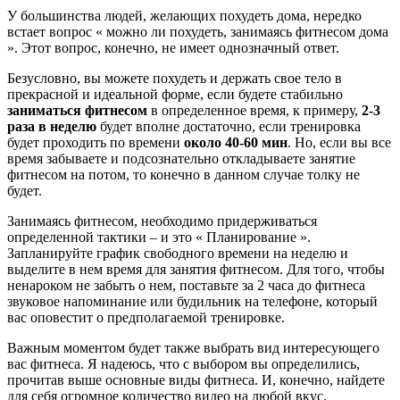
У большинства людей, желающих похудеть дома, нередко
встает вопрос « можно ли похудеть, занимаясь фитнесом дома
». Этот вопрос, конечно, не имеет однозначный ответ.
Безусловно, вы можете похудеть и держать свое тело в
прекрасной и идеальной форме, если будете стабильно
заниматься фитнесом
в определенное время, к примеру,
2-3
раза в неделю
будет вполне достаточно, если тренировка
будет проходить по времени
около 40-60 мин
. Но, если вы все
время забываете и подсознательно откладываете занятие
фитнесом на потом, то конечно в данном случае толку не
будет.
Занимаясь фитнесом, необходимо придерживаться
определенной тактики – и это « Планирование ».
Запланируйте график свободного времени на неделю и
выделите в нем время для занятия фитнесом. Для того, чтобы
ненароком не забыть о нем, поставьте за 2 часа до фитнеса
звуковое напоминание или будильник на телефоне, который
вас оповестит о предполагаемой тренировке.
Важным моментом будет также выбрать вид интересующего
вас фитнеса. Я надеюсь, что с выбором вы определились,
прочитав выше основные виды фитнеса. И, конечно, найдете
для себя огромное количество видео на любой вкус.