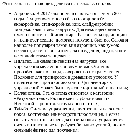
Фитнес для начинающих делится на несколько видов:
Аэробика. В 2017 она не менее популярна, чем в 80-е
годы. Существует много её разновидностей:
акваэробика, степ-аэробика, кик, слайд-аэробика,
танцевальная и много других. Для некоторых видов
нужен спортивный инвентарь. Развивает координацию
и тренирует сердце, помогает похудеть быстро. Сегодня
наиболее популярен такой вид аэробики, как зумба:
веселый, активный фитнес для похудения, подходящий
всем любителям танцевать;
Пилатес. Не самая интенсивная нагрузка, все
упражнения медленные и вдумчивые Отлично
прорабатывает мышцы, совершенно не травматичен.
Подходит для тренировок в домашних условиях. У
пилатеса нет противопоказаний. Для некоторых
упражнений может быть нужен спортивный инвентарь;
Калланетика. Эта система относится к категории
«Разумное тело». Растягивает глубокие мышцы.
Неплохой вариант для самых неопытных;
Тай-бо. Система упражнений, построенная на основе
бокса, восточных единоборств плюс танцев. Нельзя
сказать, что это фитнес для начинающих: упражнения
очень интенсивные и требуют больших усилий, но это
сильный фитнес для похудения;