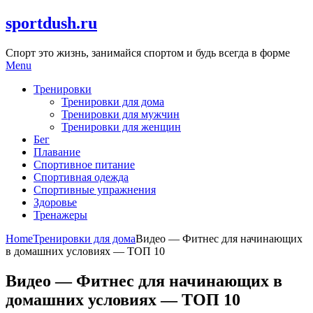
Skip
sportdush.ru
to
content
Спорт это жизнь, занимайся спортом и будь всегда в форме
Menu
Тренировки
Тренировки для дома
Тренировки для мужчин
Тренировки для женщин
Бег
Плавание
Спортивное питание
Спортивная одежда
Спортивные упражнения
Здоровье
Тренажеры
Home
Тренировки для дома
Видео — Фитнес для начинающих
в домашних условиях — ТОП 10
Видео — Фитнес для начинающих в
домашних условиях — ТОП 10