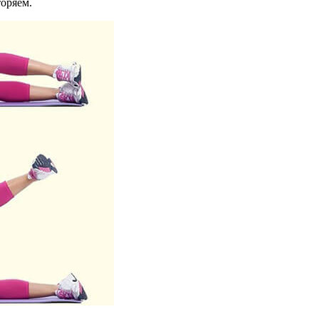
торяем.