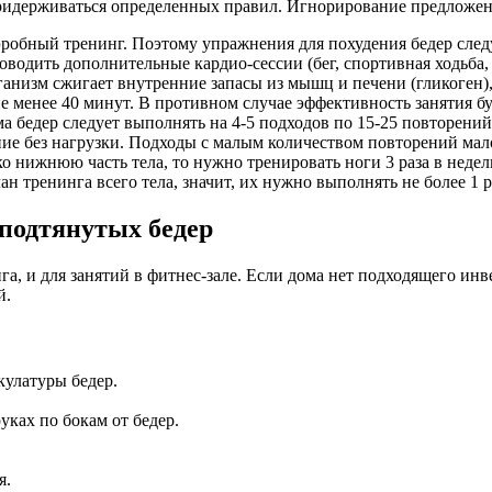
идерживаться определенных правил. Игнорирование предложен
робный тренинг. Поэтому упражнения для похудения бедер след
водить дополнительные кардио-сессии (бег, спортивная ходьба, л
анизм сжигает внутренние запасы из мышц и печени (гликоген)
е менее 40 минут. В противном случае эффективность занятия бу
бедер следует выполнять на 4-5 подходов по 15-25 повторений. Е
ние без нагрузки. Подходы с малым количеством повторений ма
ко нижнюю часть тела, то нужно тренировать ноги 3 раза в неде
н тренинга всего тела, значит, их нужно выполнять не более 1 р
 подтянутых бедер
, и для занятий в фитнес-зале. Если дома нет подходящего инв
й.
кулатуры бедер.
уках по бокам от бедер.
я.