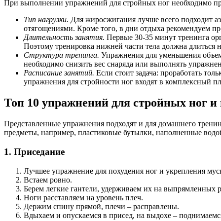
При выполнении упражнений для стройных ног необходимо пр
Тип нагрузки.
Для жиросжигания лучше всего подходит аэ
отягощениями. Кроме того, в дни отдыха рекомендуем про
Длительность занятия.
Первые 30-35 минут тренинга орг
Поэтому тренировка нижней части тела должна длиться н
Структура тренинга.
Упражнения для уменьшения объема 
необходимо снизить вес снаряда или выполнять упражне
Расписание занятий.
Если стоит задача: проработать толь
упражнения для стройности ног входят в комплексный пла
Топ 10 упражнений для стройных ног и
Представленные упражнения подходят и для домашнего тренинга
предметы, например, пластиковые бутылки, наполненные водо
1. Приседание
Лучшее упражнение для похудения ног и укрепления мус
Встаем ровно.
Берем легкие гантели, удерживаем их на выпрямленных р
Ноги расставляем на уровень плеч.
Держим спину прямой, плечи – расправлены.
Вдыхаем и опускаемся в присед, на выдохе – поднимаемс