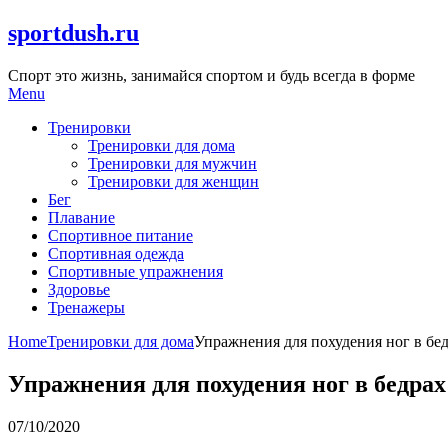
Skip
sportdush.ru
to
content
Спорт это жизнь, занимайся спортом и будь всегда в форме
Menu
Тренировки
Тренировки для дома
Тренировки для мужчин
Тренировки для женщин
Бег
Плавание
Спортивное питание
Спортивная одежда
Спортивные упражнения
Здоровье
Тренажеры
Home
Тренировки для дома
Упражнения для похудения ног в бед
Упражнения для похудения ног в бедрах
07/10/2020