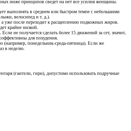
ных ниже принципов сведет на нет все усилия женщины.
ует выполнять в среднем или быстром темпе с небольшими
ыжи, велосипед и т. д.).
, а уже после переходит к расщеплению подкожных жиров.
дет крайне низкой.
сли не получается сделать более 15 движений за сет, значит,
лоэффективны для похудения.
лю (например, понедельник-среда-пятница). Если же
аз в неделю.
ентаря (гантели, гири), допустимо использовать подручные