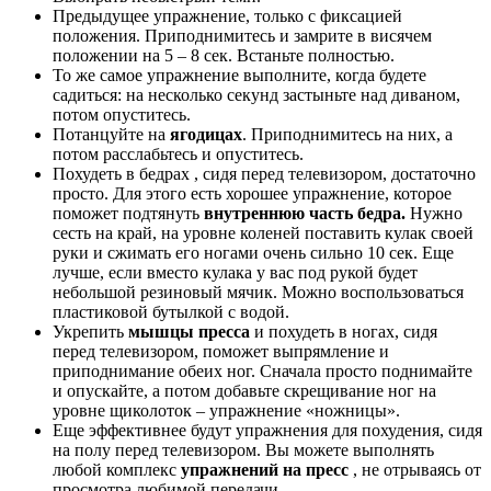
Предыдущее упражнение, только с фиксацией
положения. Приподнимитесь и замрите в висячем
положении на 5 – 8 сек. Встаньте полностью.
То же самое упражнение выполните, когда будете
садиться: на несколько секунд застыньте над диваном,
потом опуститесь.
Потанцуйте на
ягодицах
. Приподнимитесь на них, а
потом расслабьтесь и опуститесь.
Похудеть в бедрах , сидя перед телевизором, достаточно
просто. Для этого есть хорошее упражнение, которое
поможет подтянуть
внутреннюю часть бедра.
Нужно
сесть на край, на уровне коленей поставить кулак своей
руки и сжимать его ногами очень сильно 10 сек. Еще
лучше, если вместо кулака у вас под рукой будет
небольшой резиновый мячик. Можно воспользоваться
пластиковой бутылкой с водой.
Укрепить
мышцы пресса
и похудеть в ногах, сидя
перед телевизором, поможет выпрямление и
приподнимание обеих ног. Сначала просто поднимайте
и опускайте, а потом добавьте скрещивание ног на
уровне щиколоток – упражнение «ножницы».
Еще эффективнее будут упражнения для похудения, сидя
на полу перед телевизором. Вы можете выполнять
любой комплекс
упражнений на пресс
, не отрываясь от
просмотра любимой передачи.