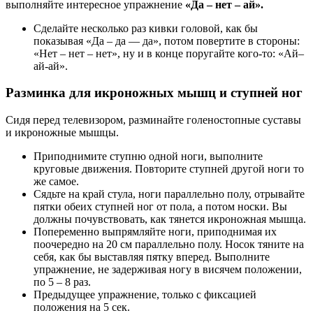
выполняйте интересное упражнение
«Да – нет – ай».
Сделайте несколько раз кивки головой, как бы
показывая «Да – да — да», потом повертите в стороны:
«Нет – нет – нет», ну и в конце поругайте кого-то: «Ай–
ай-ай».
Разминка для икроножных мышц и ступней ног
Сидя перед телевизором, разминайте голеностопные суставы
и икроножные мышцы.
Приподнимите ступню одной ноги, выполните
круговые движения. Повторите ступней другой ноги то
же самое.
Сядьте на край стула, ноги параллельно полу, отрывайте
пятки обеих ступней ног от пола, а потом носки. Вы
должны почувствовать, как тянется икроножная мышца.
Попеременно выпрямляйте ноги, приподнимая их
поочередно на 20 см параллельно полу. Носок тяните на
себя, как бы выставляя пятку вперед. Выполните
упражнение, не задерживая ногу в висячем положении,
по 5 – 8 раз.
Предыдущее упражнение, только с фиксацией
положения на 5 сек.