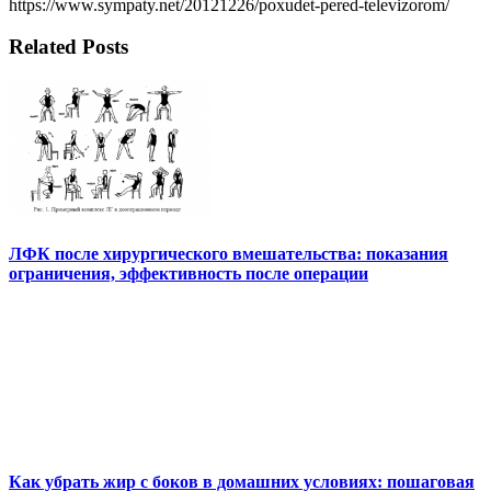
https://www.sympaty.net/20121226/poxudet-pered-televizorom/
Related Posts
ЛФК после хирургического вмешательства: показания
ограничения, эффективность после операции
Как убрать жир с боков в домашних условиях: пошаговая