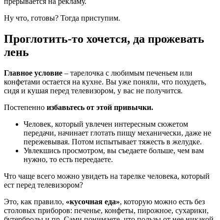
прерывается на рекламу.
Ну что, готовы? Тогда приступим.
Проглотить-то хочется, да прожевать
лень
Главное условие
– тарелочка с любимым печеньем или
конфетами остается на кухне. Вы уже поняли, что похудеть,
сидя и кушая перед телевизором, у вас не получится.
Постепенно
избавьтесь от этой привычки.
Человек, который увлечен интересным сюжетом
передачи, начинает глотать пищу механически, даже не
пережевывая. Потом испытывает тяжесть в желудке.
Увлекшись просмотром, вы съедаете больше, чем вам
нужно, то есть переедаете.
Что чаще всего можно увидеть на тарелке человека, который
ест перед телевизором?
Это, как правило,
«кусочная еда»
, которую можно есть без
столовых приборов: печенье, конфеты, пирожное, сухарики,
бутерброды и пр. Сами понимаете, что пользы от нее никакой,