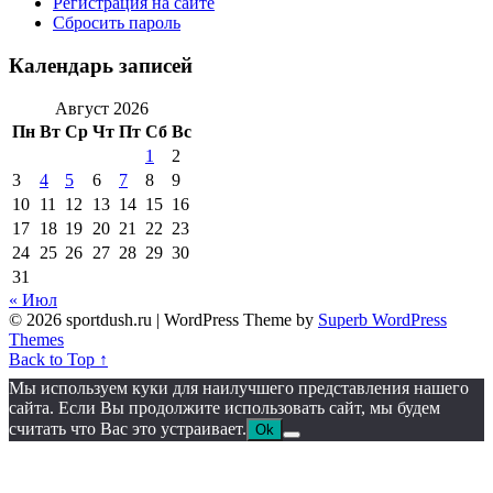
Регистрация на сайте
Сбросить пароль
Календарь записей
Август 2026
Пн
Вт
Ср
Чт
Пт
Сб
Вс
1
2
3
4
5
6
7
8
9
10
11
12
13
14
15
16
17
18
19
20
21
22
23
24
25
26
27
28
29
30
31
« Июл
© 2026 sportdush.ru
| WordPress Theme by
Superb WordPress
Themes
Back to Top ↑
Мы используем куки для наилучшего представления нашего
сайта. Если Вы продолжите использовать сайт, мы будем
считать что Вас это устраивает.
Ok