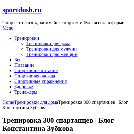
Skip
sportdush.ru
to
content
Спорт это жизнь, занимайся спортом и будь всегда в форме
Menu
Тренировки
Тренировки для дома
Тренировки для мужчин
Тренировки для женщин
Бег
Плавание
Спортивное питание
Спортивная одежда
Спортивные упражнения
Здоровье
Тренажеры
Home
Тренировки для дома
Тренировка 300 спартанцев | Блог
Константина Зубкова
Тренировка 300 спартанцев | Блог
Константина Зубкова