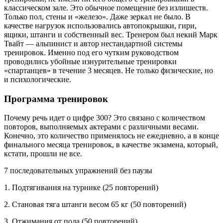
классическом зале. Это обычное помещение без излишеств.
Только пол, стены и «железо». Даже зеркал не было. В
качестве нагрузок использовались автопокрышки, гири,
ящики, штанги и собственный вес. Тренером был некий Марк
Твайт — альпинист и автор нестандартной системы
тренировок. Именно под его чутким руководством
проводились убойные изнурительные тренировки
«спартанцев» в течение 3 месяцев. Не только физические, но
и психологические.
Программа тренировок
Почему речь идет о цифре 300? Это связано с количеством
повторов, выполняемых актерами с различными весами.
Конечно, это количество применялось не ежедневно, а в конце
финального месяца тренировок, в качестве экзамена, который,
кстати, прошли не все.
7 последовательных упражнений без паузы
1. Подтягивания на турнике (25 повторений)
2. Становая тяга штанги весом 65 кг (50 повторений)
3. Отжимания от пола (50 повторений)