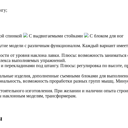
нгу;
ой спинкой
С выдвигаемыми стойками
С блоком для ног
угие модели с различным функционалом. Каждый вариант имеет
ости от уровня наклона лавки. Плюсы: возможность заниматься 
плекса выполняемых упражнений.
ой и перекладинами под штангу. Плюсы: регулировка по высоте,
альные изделия, дополненные съемными блоками для выполнени
ональность, возможность проработки разных групп мышц. Минус
мостоятельного изготовления. При желании и наличии опыта ст
ы наклонным моделям, трансформерам.
ы