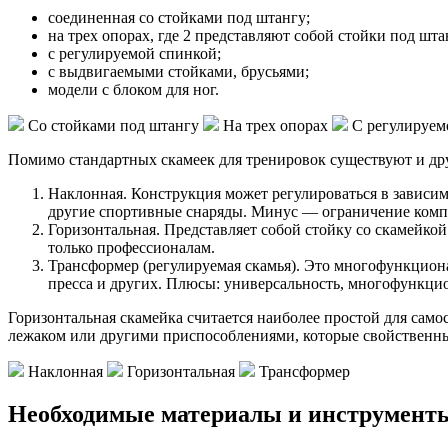
соединенная со стойками под штангу;
на трех опорах, где 2 представляют собой стойки под шта
с регулируемой спинкой;
с выдвигаемыми стойками, брусьями;
модели с блоком для ног.
Со стойками под штангу
На трех опорах
С регулируем
Помимо стандартных скамеек для тренировок существуют и др
Наклонная. Конструкция может регулироваться в зависим
другие спортивные снаряды. Минус — ограничение ком
Горизонтальная. Представляет собой стойку со скамейк
только профессионалам.
Трансформер (регулируемая скамья). Это многофункцион
пресса и других. Плюсы: универсальность, многофункци
Горизонтальная скамейка считается наиболее простой для са
лежаком или другими приспособлениями, которые свойственн
Наклонная
Горизонтальная
Трансформер
Необходимые материалы и инструмент