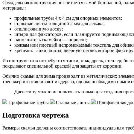
Самодельная конструкция не считается самой безопасной, одна
материалы:
профильные трубы 4 х 4 см для опорных элементов;
стальные листы толщиной 2 мм для лежака;
отшлифованную доску;
штыри для фиксаторов, если планируется поднимающаяся
наполнитель скамейки — поролон;
кожзам или плотный непромокаемый текстиль для обивк
крепежи: гайки, болты, дверную петлю, которой фиксир
Из инструментов потребуются тиски, нож, дрель, степлер, бол
покрывают специальной краской для защиты от коррозии.
Обычно скамьи для жима производят из металлических элемент
тренажер изготавливают из дерева, однако необходимо помнить,
Древесину можно использовать только для создания прос
Профильные трубы
Стальные листы
Шлифованная до
Подготовка чертежа
Размеры скамьи должны соответствовать индивидуальным треб