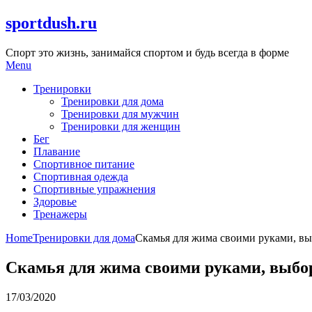
Skip
sportdush.ru
to
content
Спорт это жизнь, занимайся спортом и будь всегда в форме
Menu
Тренировки
Тренировки для дома
Тренировки для мужчин
Тренировки для женщин
Бег
Плавание
Спортивное питание
Спортивная одежда
Спортивные упражнения
Здоровье
Тренажеры
Home
Тренировки для дома
Скамья для жима своими руками, вы
Скамья для жима своими руками, выбор
17/03/2020