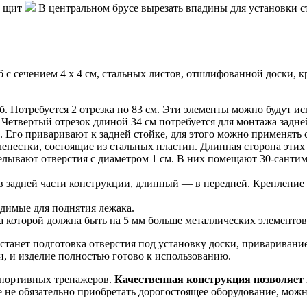
й щит
В центральном брусе вырезать впадины для установки 
б с сечением 4 х 4 см, стальных листов, отшлифованной доски, 
. Потребуется 2 отрезка по 83 см. Эти элементы можно будут исп
Четвертый отрезок длиной 34 см потребуется для монтажа задне
. Его приваривают к задней стойке, для этого можно применять 
пестки, состоящие из стальных пластин. Длинная сторона этих э
делывают отверстия с диаметром 1 см. В них помещают 30-санти
 в задней части конструкции, длинный — в передней. Креплени
димые для поднятия лежака.
 которой должна быть на 5 мм больше металлических элементов
танет подготовка отверстия под установку доски, приваривание
, и изделие полностью готово к использованию.
спортивных тренажеров.
Качественная конструкция позволяет
не обязательно приобретать дорогостоящее оборудование, можно