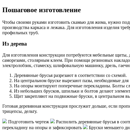
Пошаговое изготовление
Чтобы своими руками изготовить скамью для жима, нужно подг
производства каркаса и лежака. Для изготовления изделия тре
профильных труб.
Из дерева
Для изготовления конструкции потребуются мебельные щиты, 
саморезами, столярным клеем. При помощи резиновых накладо
электролобзик, стамеску, шлифовальную машинку, дрель, гаеч
Деревянные брусья разрезают в соответствии со схемой.
На центральном бруске вырезают пазы, необходимые для
На опоры монтируют поперечные перекладины. Болты след
Из небольших брусков, шпильки и болтов делают элемен
Щит закрепляют на подвижные бруски, в центральном вы
Готовая деревянная конструкция прослужит дольше, если проп
трицепсы, дельту.
Подготовить чертеж
Распилить деревянные брусья в соот
перекладину на опоры и зафиксировать
Бруски меньшего ди