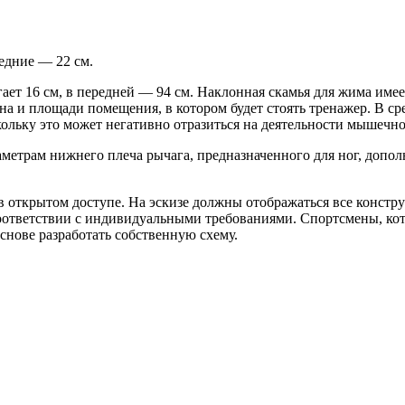
едние — 22 см.
ает 16 см, в передней — 94 см. Наклонная скамья для жима имее
на и площади помещения, в котором будет стоять тренажер. В с
льку это может негативно отразиться на деятельности мышечной 
раметрам нижнего плеча рычага, предназначенного для ног, допо
в открытом доступе. На эскизе должны отображаться все констр
оответствии с индивидуальными требованиями. Спортсмены, кот
снове разработать собственную схему.