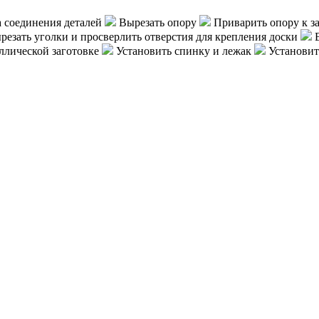
а соединения деталей
Вырезать опору
Приварить опору к за
езать уголки и просверлить отверстия для крепления доски
В
ллической заготовке
Установить спинку и лежак
Установит