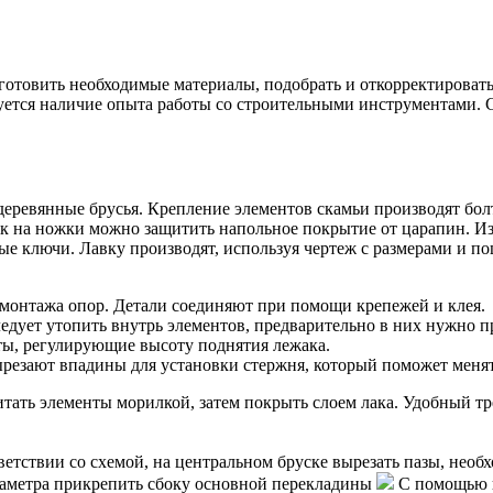
отовить необходимые материалы, подобрать и откорректировать ч
буется наличие опыта работы со строительными инструментами. 
деревянные брусья. Крепление элементов скамьи производят бо
к на ножки можно защитить напольное покрытие от царапин. Из
ные ключи. Лавку производят, используя чертеж с размерами и 
 монтажа опор. Детали соединяют при помощи крепежей и клея.
ует утопить внутрь элементов, предварительно в них нужно пр
ты, регулирующие высоту поднятия лежака.
резают впадины для установки стержня, который поможет менят
итать элементы морилкой, затем покрыть слоем лака. Удобный т
ветствии со схемой, на центральном бруске вырезать пазы, нео
аметра прикрепить сбоку основной перекладины
С помощью ш