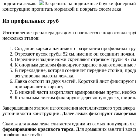
поднятия лежака
Закрепить на подвижные бруски фанерны
конструкцию пропитать морилкой и покрыть слоем лака
Из профильных труб
Изготовление тренажера для дома начинается с подготовки тру
несколько этапов:
Создание каркаса начинают с разрезания профильных труб
Отрезают кусок трубы 52 см, именно он соединит ножки. 
Передние и задние ножи скрепляют отрезком трубы 97 см
К опорным деталям фиксируют заранее подготовленные ле
В перекладине, которая соединяет передние стойки, про
регулировка высоты лежака.
Лавка состоит из двух частей. Короткий лист фиксируют
приваривают к каркасу.
В нижней части закрепляют армированные пруты, необхо
К стальным листам фиксируют деревянную доску, ширина
Завершающим этапом изготовления металлического тренажера с
устойчивости конструкции. Далее лежак фиксируют саморезами
Скамья для жима лежа считается одним из самых популярных 
формированию красивого торса.
Для домашних занятий вовсе 
профильные трубы.