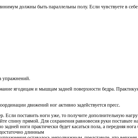
минимум должны быть параллельны полу. Если чувствуете в себе 
ра упражнений.
имание ягодицам и мышцам задней поверхности бедра. Практику
координации движений ног активно задействуется пресс.
р. Если поставить ноги уже, то получите дополнительную нагру
йте спину прямой. Для сохранения равновесия руки поставьте н
о задней ноги практически будет касаться пола, а передняя нога 
едостаточно длинным
упражнения оставалось неподвижным, представьте, что верхняя 