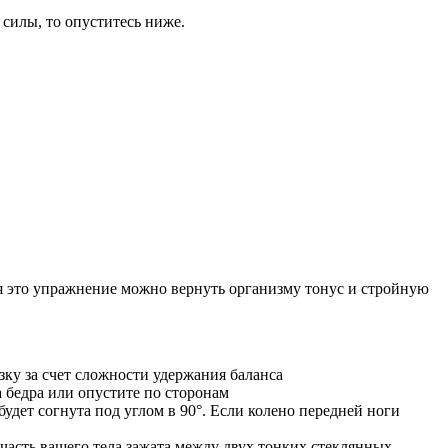
силы, то опуститесь ниже.
я это упражнение можно вернуть организму тонус и стройную
зку за счет сложности удержания баланса
а бедра или опустите по сторонам
будет согнута под углом в 90°. Если колено передней ноги
часть вашего тела зажата между двух тонких стеклянных