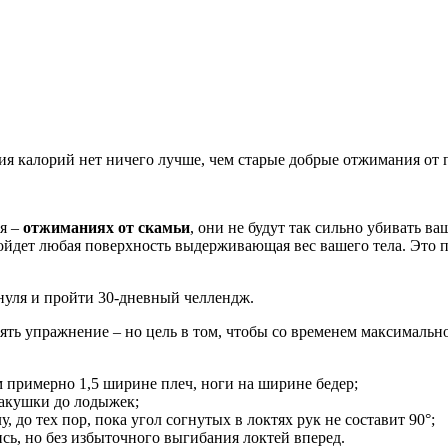
ия калорий нет ничего лучше, чем старые добрые отжимания от 
ия –
отжиманиях от скамьи
, они не будут так сильно убивать 
дойдет любая поверхность выдерживающая вес вашего тела. Это 
 нуля и пройти 30-дневный челлендж.
ять упражнение – но цель в том, чтобы со временем максимальн
м примерно 1,5 ширине плеч, ноги на ширине бедер;
макушки до лодыжек;
 до тех пор, пока угол согнутых в локтях рук не составит 90°;
ь, но без избыточного выгибания локтей вперед.