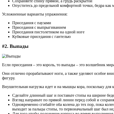
Сохраняйте спину прямой, а грудь раскрытой
Опуститесь до предельной комфортной точки, бедра как 
Усложненные варианты упражнения:
Приседания с паузами
Приседания с выпрыгиванием
Приседания пистолетиком на одной ноге
Кубковые приседания с гантелью
#2. Выпады
Если приседания – это король, то выпады – это волшебник ми
Они отлично прорабатывают ноги, а также уделяют особое вн
фигуру.
Внушительная нагрузка идет и на мышцы кора, поскольку для 
Сделайте длинный шаг и поставьте стопы на ширине беде
Взгляд направьте по прямой линии перед собой и сохраня
Одновременно сгибайте оба колена до тех пор, пока колен
выходит за пальцы стопы, то первоначальный шаг был н
Для того чтобы положение корпуса во время выполнения 