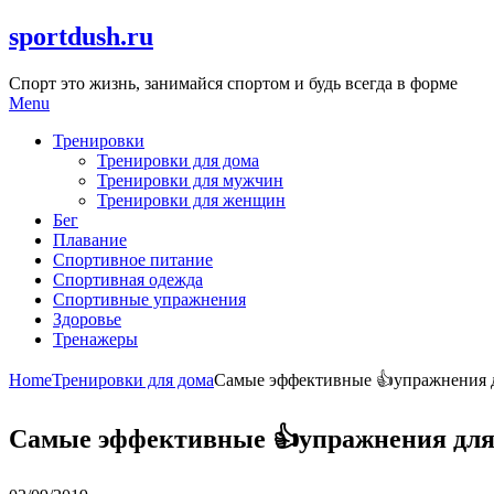
Skip
sportdush.ru
to
content
Спорт это жизнь, занимайся спортом и будь всегда в форме
Menu
Тренировки
Тренировки для дома
Тренировки для мужчин
Тренировки для женщин
Бег
Плавание
Спортивное питание
Спортивная одежда
Спортивные упражнения
Здоровье
Тренажеры
Home
Тренировки для дома
Самые эффективные 👍упражнения д
Самые эффективные 👍упражнения для