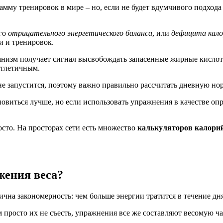
у тренировок в мире – но, если не будет вдумчивого подхода 
ого
отрицательного энергетического баланса
, или
дефицита кало
и и тренировок.
анизм получает сигнал высвобождать запасенные жирные кислот
атлетичным.
 не запустится, поэтому важно правильно рассчитать дневную но
виться лучше, но если использовать упражнения в качестве опра
то. На просторах сети есть множество
калькуляторов калорий
жения веса?
чна закономерность: чем больше энергии тратится в течение дн
м просто их не съесть, упражнения все же составляют весомую ча