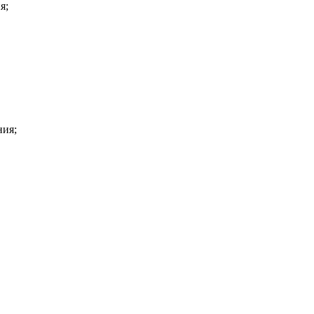
я;
ния;