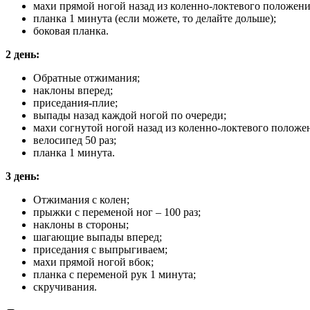
махи прямой ногой назад из коленно-локтевого положени
планка 1 минута (если можете, то делайте дольше);
боковая планка.
2 день:
Обратные отжимания;
наклоны вперед;
приседания-плие;
выпады назад каждой ногой по очереди;
махи согнутой ногой назад из коленно-локтевого положе
велосипед 50 раз;
планка 1 минута.
3 день:
Отжимания с колен;
прыжки с переменой ног – 100 раз;
наклоны в стороны;
шагающие выпады вперед;
приседания с выпрыгиваем;
махи прямой ногой вбок;
планка с переменой рук 1 минута;
скручивания.