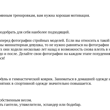
тоянным тренировкам, вам нужна хорошая мотивация.
одобрать для себя наиболее подходящий.
перед фотографии стройных моделей. Если вы относить к такой 
вы миниатюрная девушка, то не нужно равняться на фотографии 
 они ходили несколько лет назад и возможность снова влезть в 
 до и после. Делайте свои фотографии на каждом этапе похуден
ся!
бувь и гимнастический коврик. Заниматься в домашней одежде и 
анятиях в спортивной одежде значительно повышается.
собственным весом.
ть гантели, утяжелители, эспандер или бодибар.