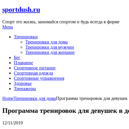
Skip
sportdush.ru
to
content
Спорт это жизнь, занимайся спортом и будь всегда в форме
Menu
Тренировки
Тренировки для дома
Тренировки для мужчин
Тренировки для женщин
Бег
Плавание
Спортивное питание
Спортивная одежда
Спортивные упражнения
Здоровье
Тренажеры
Home
Тренировки для дома
Программа тренировок для девушек
Программа тренировок для девушек в 
12/11/2019