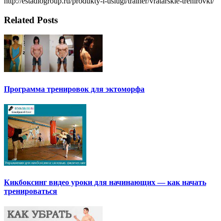
http://estadiogroup.ru/produkty-i-uslugi/trainer/vratarskie-trenirovki/
Related Posts
Программа тренировок для эктоморфа
Кикбоксинг видео уроки для начинающих — как начать
тренироваться