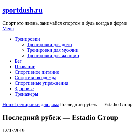
Skip
sportdush.ru
to
content
Спорт это жизнь, занимайся спортом и будь всегда в форме
Menu
Тренировки
Тренировки для дома
Тренировки для мужчин
Тренировки для женщин
Бег
Плавание
Спортивное питание
Спортивная одежда
Спортивные упражнения
Здоровье
Тренажеры
Home
Тренировки для дома
Последний рубеж — Estadio Group
Последний рубеж — Estadio Group
12/07/2019