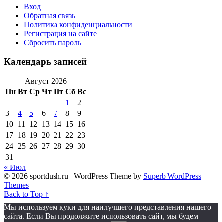
Вход
Обратная связь
Политика конфиденциальности
Регистрация на сайте
Сбросить пароль
Календарь записей
Август 2026
Пн
Вт
Ср
Чт
Пт
Сб
Вс
1
2
3
4
5
6
7
8
9
10
11
12
13
14
15
16
17
18
19
20
21
22
23
24
25
26
27
28
29
30
31
« Июл
© 2026 sportdush.ru
| WordPress Theme by
Superb WordPress
Themes
Back to Top ↑
Мы используем куки для наилучшего представления нашего
сайта. Если Вы продолжите использовать сайт, мы будем