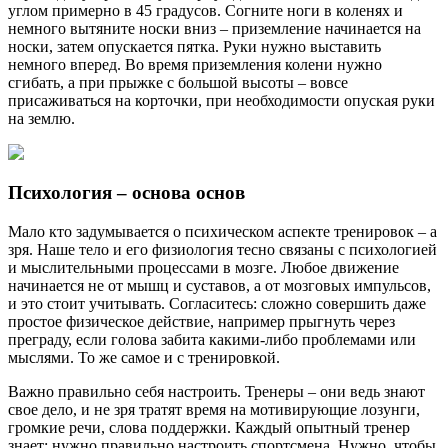
углом примерно в 45 градусов. Согните ноги в коленях и
немного вытяните носки вниз – приземление начинается на
носки, затем опускается пятка. Руки нужно выставить
немного вперед. Во время приземления колени нужно
сгибать, а при прыжке с большой высоты – вовсе
присаживаться на корточки, при необходимости опуская руки
на землю.
Психология – основа основ
Мало кто задумывается о психическом аспекте тренировок – а
зря. Наше тело и его физиология тесно связаны с психологией
и мыслительными процессами в мозге. Любое движение
начинается не от мышц и суставов, а от мозговых импульсов,
и это стоит учитывать. Согласитесь: сложно совершить даже
простое физическое действие, например прыгнуть через
преграду, если голова забита какими-либо проблемами или
мыслями. То же самое и с тренировкой.
Важно правильно себя настроить. Тренеры – они ведь знают
свое дело, и не зря тратят время на мотивирующие лозунги,
громкие речи, слова поддержки. Каждый опытный тренер
знает: нужно правильно настроить спортсмена. Нужно, чтобы