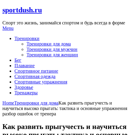
Skip
sportdush.ru
to
content
Спорт это жизнь, занимайся спортом и будь всегда в форме
Menu
Тренировки
Тренировки для дома
Тренировки для мужчин
Тренировки для женщин
Бег
Плавание
Спортивное питание
Спортивная одежда
Спортивные упражнения
Здоровье
Тренажеры
Home
Тренировки для дома
Как развить прыгучесть и
научиться высоко прыгать: тактика и основные упражнения
разбор ошибок от тренера
Как развить прыгучесть и научиться
высоко прыгать: тактика и основные