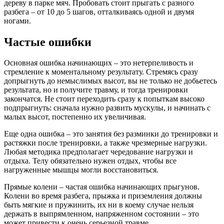
дереву в парке мяч. Пробовать стоит прыгать с разного
разбега – от 10 до 5 шагов, отталкиваясь одной и двумя
ногами.
Частые ошибки
Основная ошибка начинающих – это нетерпеливость и
стремление к моментальному результату. Стремясь сразу
допрыгнуть до немыслимых высот, вы не только не добьетесь
результата, но и получите травму, и тогда тренировки
закончатся. Не стоит переходить сразу к попыткам высоко
подпрыгнуть: сначала нужно развить мускулы, и начинать с
малых высот, постепенно их увеличивая.
Еще одна ошибка – это занятия без разминки до тренировки и
растяжки после тренировки, а также чрезмерные нагрузки.
Любая методика предполагает чередование нагрузки и
отдыха. Телу обязательно нужен отдых, чтобы все
нагруженные мышцы могли восстановиться.
Прямые колени – частая ошибка начинающих прыгунов.
Колени во время разбега, прыжка и приземления должны
быть мягкие и пружинить, их ни в коему случае нельзя
держать в выпрямленном, напряженном состоянии – это
может привести к очень серьезной травме.