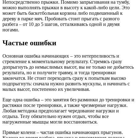
Непосредственно прыжки. Помимо запрыгивания на тумбу,
можно выполнять прыжки в высоту к какой-либо цели. Это
может быть баскетбольная корзина либо подвешенный к
дереву в парке мяч. Пробовать стоит прыгать с разного
разбега – от 10 до 5 шагов, отталкиваясь одной и двумя
ногами.
Частые ошибки
Основная ошибка начинающих – это нетерпеливость и
стремление к моментальному результату. Стремясь сразу
допрыгнуть до немыслимых высот, вы не только не добьетесь
результата, но и получите травму, и тогда тренировки
закончатся. Не стоит переходить сразу к попыткам высоко
подпрыгнуть: сначала нужно развить мускулы, и начинать с
малых высот, постепенно их увеличивая.
Еще одна ошибка – это занятия без разминки до тренировки и
растяжки после тренировки, а также чрезмерные нагрузки.
Любая методика предполагает чередование нагрузки и
отдыха. Телу обязательно нужен отдых, чтобы все
нагруженные мышцы могли восстановиться.
Прямые колени – частая ошибка начинающих прыгунов.
Колени во время разбега, прыжка и приземления должны