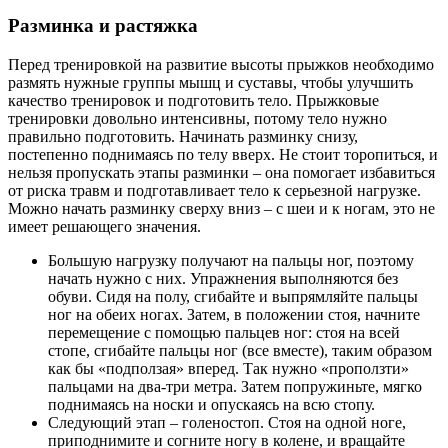
Разминка и растяжка
Перед тренировкой на развитие высоты прыжков необходимо
размять нужные группы мышц и суставы, чтобы улучшить
качество тренировок и подготовить тело. Прыжковые
тренировки довольно интенсивны, потому тело нужно
правильно подготовить. Начинать разминку снизу,
постепенно поднимаясь по телу вверх. Не стоит торопиться, и
нельзя пропускать этапы разминки – она помогает избавиться
от риска травм и подготавливает тело к серьезной нагрузке.
Можно начать разминку сверху вниз – с шеи и к ногам, это не
имеет решающего значения.
Большую нагрузку получают на пальцы ног, поэтому
начать нужно с них. Упражнения выполняются без
обуви. Сидя на полу, сгибайте и выпрямляйте пальцы
ног на обеих ногах. Затем, в положении стоя, начните
перемещение с помощью пальцев ног: стоя на всей
стопе, сгибайте пальцы ног (все вместе), таким образом
как бы «подползая» вперед. Так нужно «проползти»
пальцами на два-три метра. Затем попружиньте, мягко
поднимаясь на носки и опускаясь на всю стопу.
Следующий этап – голеностоп. Стоя на одной ноге,
приподнимите и согните ногу в колене, и вращайте