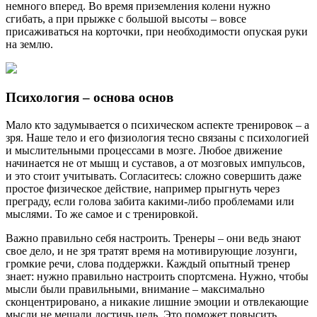
немного вперед. Во время приземления колени нужно
сгибать, а при прыжке с большой высоты – вовсе
присаживаться на корточки, при необходимости опуская руки
на землю.
Психология – основа основ
Мало кто задумывается о психическом аспекте тренировок – а
зря. Наше тело и его физиология тесно связаны с психологией
и мыслительными процессами в мозге. Любое движение
начинается не от мышц и суставов, а от мозговых импульсов,
и это стоит учитывать. Согласитесь: сложно совершить даже
простое физическое действие, например прыгнуть через
преграду, если голова забита какими-либо проблемами или
мыслями. То же самое и с тренировкой.
Важно правильно себя настроить. Тренеры – они ведь знают
свое дело, и не зря тратят время на мотивирующие лозунги,
громкие речи, слова поддержки. Каждый опытный тренер
знает: нужно правильно настроить спортсмена. Нужно, чтобы
мысли были правильными, внимание – максимально
сконцентрировано, а никакие лишние эмоции и отвлекающие
мысли не мешали достичь цель. Это поможет повысить