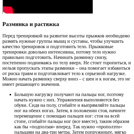
Разминка и растяжка
Перед тренировкой на развитие высоты прыжков необходимо
размять нужные группы мышц и суставы, чтобы улучшить
качество тренировок и подготовить тело. Прыжковые
тренировки довольно интенсивны, потому тело нужно
правильно подготовить. Начинать разминку снизу,
постепенно поднимаясь по телу вверх. Не стоит торопиться, и
нельзя пропускать этапы разминки – она помогает избавиться
от риска травм и подготавливает тело к серьезной нагрузке.
Можно начать разминку сверху вниз – с шеи и к ногам, это не
имеет решающего значения.
Большую нагрузку получают на пальцы ног, поэтому
начать нужно с них. Упражнения выполняются без
обуви. Сидя на полу, сгибайте и выпрямляйте пальцы
ног на обеих ногах. Затем, в положении стоя, начните
перемещение с помощью пальцев ног: стоя на всей
стопе, сгибайте пальцы ног (все вместе), таким образом
как бы «подползая» вперед. Так нужно «проползти»
пальцами на два-три метра. Затем попружиньте, мягко