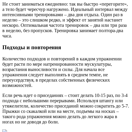
Не стоит заниматься ежедневно: так вы быстро «перегорите»,
а тело будет чересчур нагружено. Идеальный интервал между
интенсивными тренировками – два дня отдыха. Один раз в
неделю – это слишком редко, и эффект от занятий настанет
нескоро. Оптимальная частота тренировок – два или три раза
в неделю, без пропусков. Тренировка занимает полтора-два
часа.
Подходы и повторения
Количество подходов и повторений в каждом упражнении
будет расти по мере натренированности мускулатуры,
возрастания выносливости и силы. Для начала все
упражнения следует выполнять в среднем темпе, не
переусердствуя, в пределах собственных физических
возможностей.
Если речь идет о приседаниях – стоит делать 10-15 раз, по 3-4
подхода с небольшими перерывами. Используя штангу или
утяжелители, количество приседаний можно сократить до 5-7.
Прыжки со скакалкой или на месте, подъемы на носках –
такого рода упражнения можно делать до легкого жара в
ногах но не доводя до боли.