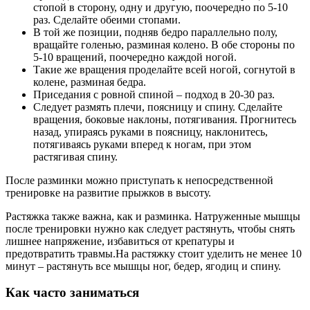
стопой в сторону, одну и другую, поочередно по 5-10
раз. Сделайте обеими стопами.
В той же позиции, подняв бедро параллельно полу,
вращайте голенью, разминая колено. В обе стороны по
5-10 вращений, поочередно каждой ногой.
Такие же вращения проделайте всей ногой, согнутой в
колене, разминая бедра.
Приседания с ровной спиной – подход в 20-30 раз.
Следует размять плечи, поясницу и спину. Сделайте
вращения, боковые наклоны, потягивания. Прогнитесь
назад, упираясь руками в поясницу, наклонитесь,
потягиваясь руками вперед к ногам, при этом
растягивая спину.
После разминки можно приступать к непосредственной
тренировке на развитие прыжков в высоту.
Растяжка также важна, как и разминка. Натруженные мышцы
после тренировки нужно как следует растянуть, чтобы снять
лишнее напряжение, избавиться от крепатуры и
предотвратить травмы.На растяжку стоит уделить не менее 10
минут – растянуть все мышцы ног, бедер, ягодиц и спину.
Как часто заниматься