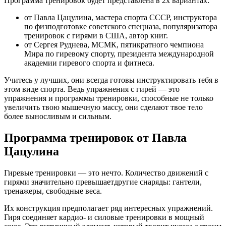
Программа тренировок будет представлена в 2х вариантах:
от Павла Цацулина, мастера спорта СССР, инструктора
по физподготовке советского спецназа, популяризатора
тренировок с гирями в США, автор книг.
от Сергея Руднева, МСМК, пятикратного чемпиона
Мира по гиревому спорту, президента международной
академии гиревого спорта и фитнеса.
Учитесь у лучших, они всегда готовы инструктировать тебя в
этом виде спорта. Ведь упражнения с гирей — это
упражнения и программы тренировки, способные не только
увеличить твою мышечную массу, они сделают твое тело
более выносливым и сильным.
Программа тренировок от Павла
Цацулина
Гиревые тренировки — это нечто. Количество движений с
гирями значительно превышаетдругие снаряды: гантели,
тренажеры, свободные веса.
Их конструкция предполагает ряд интересных упражнений.
Гиря соединяет кардио- и силовые тренировки в мощный