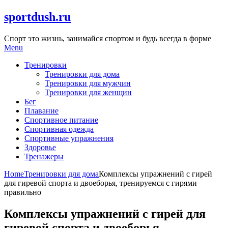
Skip
sportdush.ru
to
content
Спорт это жизнь, занимайся спортом и будь всегда в форме
Menu
Тренировки
Тренировки для дома
Тренировки для мужчин
Тренировки для женщин
Бег
Плавание
Спортивное питание
Спортивная одежда
Спортивные упражнения
Здоровье
Тренажеры
Home
Тренировки для дома
Комплексы упражнений с гирей
для гиревой спорта и двоеборья, тренируемся с гирями
правильно
Комплексы упражнений с гирей для
гиревой спорта и двоеборья,