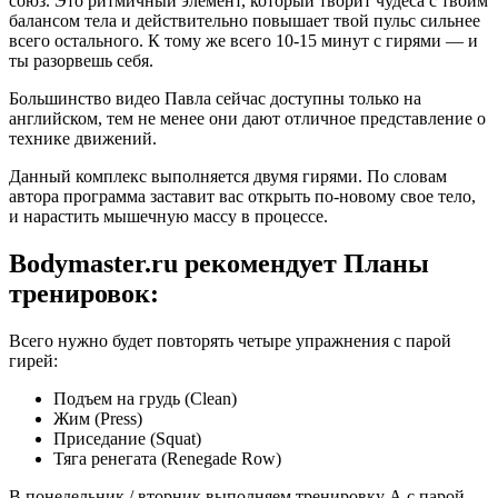
союз. Это ритмичный элемент, который творит чудеса с твоим
балансом тела и действительно повышает твой пульс сильнее
всего остального. К тому же всего 10-15 минут с гирями — и
ты разорвешь себя.
Большинство видео Павла сейчас доступны только на
английском, тем не менее они дают отличное представление о
технике движений.
Данный комплекс выполняется двумя гирями. По словам
автора программа заставит вас открыть по-новому свое тело,
и нарастить мышечную массу в процессе.
Bodymaster.ru рекомендует Планы
тренировок:
Всего нужно будет повторять четыре упражнения с парой
гирей:
Подъем на грудь (Clean)
Жим (Press)
Приседание (Squat)
Тяга ренегата (Renegade Row)
В понедельник / вторник выполняем тренировку А с парой