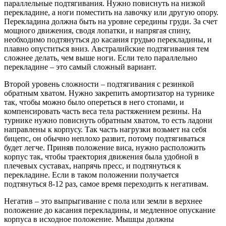
параллельные подтягивания. Нужно повиснуть на низкой
перекладине, а ноги поместить на лавочку или другую опору.
Перекладина должна быть на уровне середины груди. За счет
мощного движения, сводя лопатки, и напрягая спину,
необходимо подтянуться до касания грудью перекладины, и
плавно опуститься вниз. Австралийские подтягивания тем
сложнее делать, чем выше ноги. Если тело параллельно
перекладине – это самый сложный вариант.
Второй уровень сложности – подтягивания с резинкой
обратным хватом. Нужно закрепить амортизатор на турнике
так, чтобы можно было опереться в него стопами, и
компенсировать часть веса тела растяжением резины. На
турнике нужно повиснуть обратным хватом, то есть ладони
направлены к корпусу. Так часть нагрузки возьмет на себя
бицепс, он обычно неплохо развит, потому подтягиваться
будет легче. Приняв положение виса, нужно расположить
корпус так, чтобы траектория движения была удобной в
плечевых суставах, напрячь пресс, и подтянуться к
перекладине. Если в таком положении получается
подтянуться 8-12 раз, самое время переходить к негативам.
Негатив – это выпрыгивание с пола или земли в верхнее
положение до касания перекладины, и медленное опускание
корпуса в исходное положение. Мышцы должны