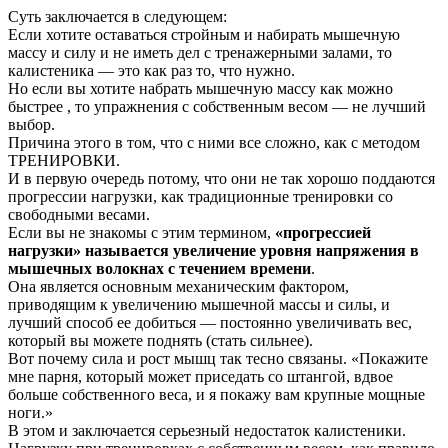
Суть заключается в следующем:
Если хотите оставаться стройным и набирать мышечную
массу и силу и не иметь дел с тренажерными залами, то
калистеника — это как раз то, что нужно.
Но если вы хотите набрать мышечную массу как можно
быстрее , то упражнения с собственным весом — не лучший
выбор.
Причина этого в том, что с ними все сложно, как с методом
ТРЕНИРОВКИ.
И в первую очередь потому, что они не так хорошо поддаются
прогрессии нагрузки, как традиционные тренировки со
свободными весами.
Если вы не знакомы с этим термином,
«прогрессией
нагрузки» называется увеличение уровня напряжения в
мышечных волокнах с течением времени
.
Она является основным механическим фактором,
приводящим к увеличению мышечной массы и силы, и
лучший способ ее добиться — постоянно увеличивать вес,
который вы можете поднять (стать сильнее).
Вот почему сила и рост мышц так тесно связаны. «Покажите
мне парня, который может приседать со штангой, вдвое
больше собственного веса, и я покажу вам крупные мощные
ноги.»
В этом и заключается серьезный недостаток калистеники.