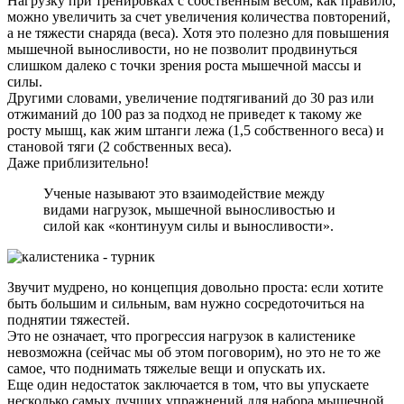
Нагрузку при тренировках с собственным весом, как правило,
можно увеличить за счет увеличения количества повторений,
а не тяжести снаряда (веса). Хотя это полезно для повышения
мышечной выносливости, но не позволит продвинуться
слишком далеко с точки зрения роста мышечной массы и
силы.
Другими словами, увеличение подтягиваний до 30 раз или
отжиманий до 100 раз за подход не приведет к такому же
росту мышц, как жим штанги лежа (1,5 собственного веса) и
становой тяги (2 собственных веса).
Даже приблизительно!
Ученые называют это взаимодействие между
видами нагрузок, мышечной выносливостью и
силой как «континуум силы и выносливости».
Звучит мудрено, но концепция довольно проста: если хотите
быть большим и сильным, вам нужно сосредоточиться на
поднятии тяжестей.
Это не означает, что прогрессия нагрузок в калистенике
невозможна (сейчас мы об этом поговорим), но это не то же
самое, что поднимать тяжелые вещи и опускать их.
Еще один недостаток заключается в том, что вы упускаете
несколько самых лучших упражнений для набора мышечной