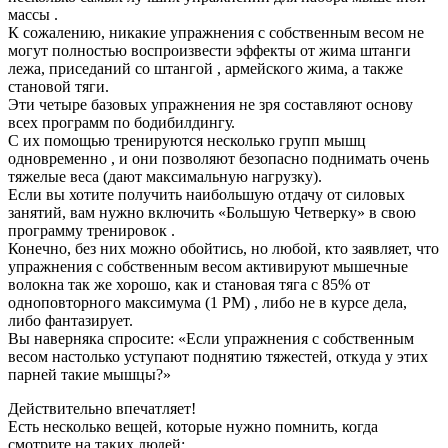
массы .
К сожалению, никакие упражнения с собственным весом не
могут полностью воспроизвести эффекты от жима штанги
лежа, приседаний со штангой , армейского жима, а также
становой тяги.
Эти четыре базовых упражнения не зря составляют основу
всех программ по бодибилдингу.
С их помощью тренируются несколько групп мышц
одновременно , и они позволяют безопасно поднимать очень
тяжелые веса (дают максимальную нагрузку).
Если вы хотите получить наибольшую отдачу от силовых
занятий, вам нужно включить «Большую Четверку» в свою
программу тренировок .
Конечно, без них можно обойтись, но любой, кто заявляет, что
упражнения с собственным весом активируют мышечные
волокна так же хорошо, как и становая тяга с 85% от
одноповторного максимума (1 РМ) , либо не в курсе дела,
либо фантазирует.
Вы наверняка спросите: «Если упражнения с собственным
весом настолько уступают поднятию тяжестей, откуда у этих
парней такие мышцы?»
Действительно впечатляет!
Есть несколько вещей, которые нужно помнить, когда
смотрите на таких людей: