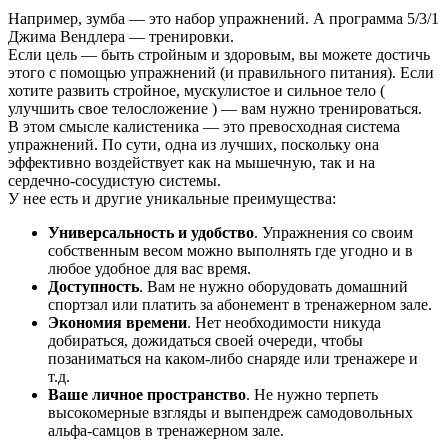
Например, зумба — это набор упражнений. А программа 5/3/1
Джима Вендлера — тренировки.
Если цель — быть стройным и здоровым, вы можете достичь
этого с помощью упражнений (и правильного питания). Если
хотите развить стройное, мускулистое и сильное тело (
улучшить свое телосложение ) — вам нужно тренироваться.
В этом смысле калистеника — это превосходная система
упражнений. По сути, одна из лучших, поскольку она
эффективно воздействует как на мышечную, так и на
сердечно-сосудистую системы.
У нее есть и другие уникальные преимущества:
Универсальность и удобство
. Упражнения со своим
собственным весом можно выполнять где угодно и в
любое удобное для вас время.
Доступность
. Вам не нужно оборудовать домашний
спортзал или платить за абонемент в тренажерном зале.
Экономия времени
. Нет необходимости никуда
добираться, дожидаться своей очереди, чтобы
позаниматься на каком-либо снаряде или тренажере и
т.д.
Ваше личное пространство
. Не нужно терпеть
высокомерные взгляды и выпендреж самодовольных
альфа-самцов в тренажерном зале.