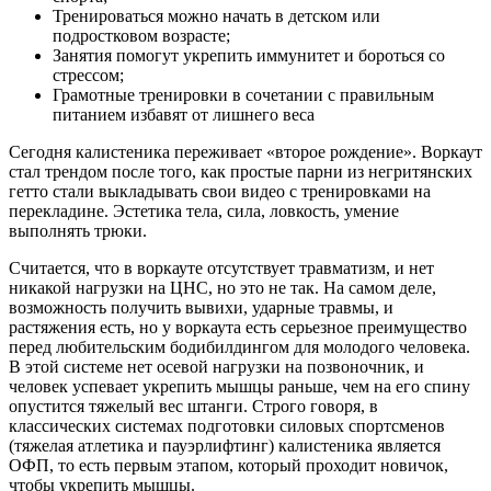
Тренироваться можно начать в детском или
подростковом возрасте;
Занятия помогут укрепить иммунитет и бороться со
стрессом;
Грамотные тренировки в сочетании с правильным
питанием избавят от лишнего веса
Сегодня калистеника переживает «второе рождение». Воркаут
стал трендом после того, как простые парни из негритянских
гетто стали выкладывать свои видео с тренировками на
перекладине. Эстетика тела, сила, ловкость, умение
выполнять трюки.
Считается, что в воркауте отсутствует травматизм, и нет
никакой нагрузки на ЦНС, но это не так. На самом деле,
возможность получить вывихи, ударные травмы, и
растяжения есть, но у воркаута есть серьезное преимущество
перед любительским бодибилдингом для молодого человека.
В этой системе нет осевой нагрузки на позвоночник, и
человек успевает укрепить мышцы раньше, чем на его спину
опустится тяжелый вес штанги. Строго говоря, в
классических системах подготовки силовых спортсменов
(тяжелая атлетика и пауэрлифтинг) калистеника является
ОФП, то есть первым этапом, который проходит новичок,
чтобы укрепить мышцы.