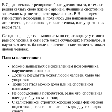
В Средневековье тренировки были уделом знати, и тех, кто
решил связать свою жизнь с армией. Женщины спортом не
занимались, разве что, некоторые из них. В Новое время
гимнастику возродили, и появилось два направления –
атлетическая, или силовая, и калистеника, или упражнения с
весом тела.
Сегодня проводятся чемпионаты по стрит-воркауту самого
разного уровня, в сети есть масса обучающих материалов, и
научиться делать базовые калистенические элементы может
любой человек.
Плюсы калистеники:
Можно заниматься с искривлением позвоночника,
нарушениями осанки;
Достичь результата может любой человек, было бы
упорство;
Тренироваться можно дома или на спортивной
площадке;
Из оборудования потребуется, разве что, спортивная
одежда и брусок магнезии;
С калистеникой строится хорошая общая физическая
подготовка, сила и выносливость для других видов
спорта;