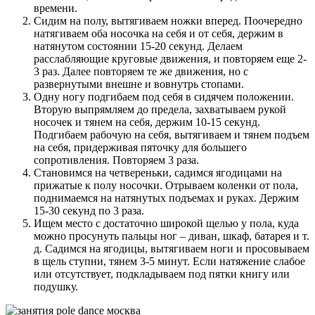
времени.
Сидим на полу, вытягиваем ножки вперед. Поочередно
натягиваем оба носочка на себя и от себя, держим в
натянутом состоянии 15-20 секунд. Делаем
расслабляющие круговые движения, и повторяем еще 2-
3 раз. Далее повторяем те же движения, но с
развернутыми внешне и вовнутрь стопами.
Одну ногу подгибаем под себя в сидячем положении.
Вторую выпрямляем до предела, захватываем рукой
носочек и тянем на себя, держим 10-15 секунд.
Подгибаем рабочую на себя, вытягиваем и тянем подъем
на себя, придерживая пяточку для большего
сопротивления. Повторяем 3 раза.
Становимся на четвереньки, садимся ягодицами на
прижатые к полу носочки. Отрываем коленки от пола,
поднимаемся на натянутых подъемах и руках. Держим
15-30 секунд по 3 раза.
Ищем место с достаточно широкой щелью у пола, куда
можно просунуть пальцы ног – диван, шкаф, батарея и т.
д. Садимся на ягодицы, вытягиваем ноги и просовываем
в щель ступни, тянем 3-5 минут. Если натяжение слабое
или отсутствует, подкладываем под пятки книгу или
подушку.