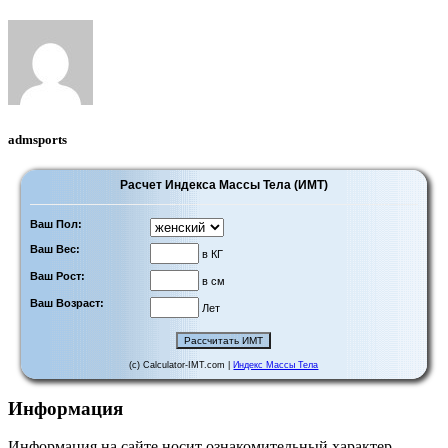
admsports
Расчет Индекса Массы Тела (ИМТ)
Ваш Пол:
Ваш Вес:
в КГ
Ваш Рост:
в см
Ваш Возраст:
Лет
(c) Calculator-IMT.com |
Индекс Массы Тела
Информация
Информация на сайте носит ознакомительный характер,