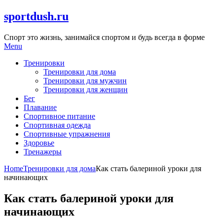
Skip
sportdush.ru
to
content
Спорт это жизнь, занимайся спортом и будь всегда в форме
Menu
Тренировки
Тренировки для дома
Тренировки для мужчин
Тренировки для женщин
Бег
Плавание
Спортивное питание
Спортивная одежда
Спортивные упражнения
Здоровье
Тренажеры
Home
Тренировки для дома
Как стать балериной уроки для
начинающих
Как стать балериной уроки для
начинающих