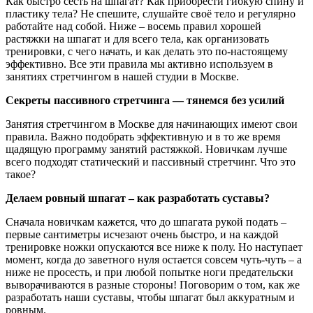
Как быстро сесть на шпагат? Как приобрести гибкую спину и
пластику тела? Не спешите, слушайте своё тело и регулярно
работайте над собой. Ниже – восемь правил хорошей
растяжки на шпагат и для всего тела, как организовать
тренировки, с чего начать, и как делать это по-настоящему
эффективно. Все эти правила мы активно используем в
занятиях стретчингом в нашей студии в Москве.
Секреты пассивного стретчинга — тянемся без усилий
Занятия стретчингом в Москве для начинающих имеют свои
правила. Важно подобрать эффективную и в то же время
щадящую программу занятий растяжкой. Новичкам лучше
всего подходят статический и пассивный стретчинг. Что это
такое?
Делаем ровный шпагат – как разработать суставы?
Сначала новичкам кажется, что до шпагата рукой подать –
первые сантиметры исчезают очень быстро, и на каждой
тренировке ножки опускаются все ниже к полу. Но наступает
момент, когда до заветного нуля остается совсем чуть-чуть – а
ниже не просесть, и при любой попытке ноги предательски
выворачиваются в разные стороны! Поговорим о том, как же
разработать наши суставы, чтобы шпагат был аккуратным и
ровным.