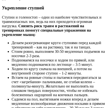
Укрепление ступней
Ступни и голеностоп – одни из наиболее чувствительных и
травмоопасных зон, ведь на них приходится огромная
нагрузка.
Снизить риск травм и растяжений на
тренировках помогут специальные упражнения на
укрепление мышц:
Делаем разогревающие круги ступнями перед каждой
тренировкой – как на растяжку, так и на танцах.
Стоим ровно, выполняем 30-50 медленных подъемов на
носочки 2-3 раза.
Поднимаемся на носочки и ходим по прямой, или
медленно поднимаемся по лестнице – 3-5 минут.
Ходим по кругу сначала на внешней, а потом на
внутренней стороне ступни – 1-2 минуты.
Встаем на ровные стопы и пытаемся передвигаться за
счет «загребания» пальчиками, не сгибая колени –
полминуты-минуту. Желательно не выполнять на
слишком твердых поверхностях, чтобы не избежать
болезненных ощущений на кончиках пальцев.
Садимся на пол, вытягиваем ножки вперед и делаем
медленные волнообразные движения носками в прямом
и обратном от себя направлении – 20-30 раз по 3 захода.