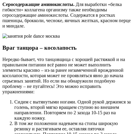
Серосодержащие аминокислоты.
Для выработки «белка
гибкости» коллагена организму также необходимы
серосодержащие аминокислоты. Содержатся в ростках
пшеницы, брокколи, чесноке, яичных желтках, красном перце
и миндале.
Враг танцора – косолапость
Нередко бывает, что танцовщица с хорошей растяжкой и на
правильном питании всё равно не может выполнить
элементы красиво – из-за ранее незамеченной врожденной
косолапости, которая может не проявляться явно до начала
серьезных занятий. Но если вы обнаружили подобную
проблему – не пугайтесь! Это можно исправить
упражнениями:
Сидим с вытянутыми ногами. Одной рукой держимся за
голень, второй мягко вращаем ступню во внешнем
направлении. Повторяем по 2 захода 10-15 раз на
каждую ножку.
В том же положении надеваем на стопы широкую
резинку и растягиваем ее, оставляя пяточки