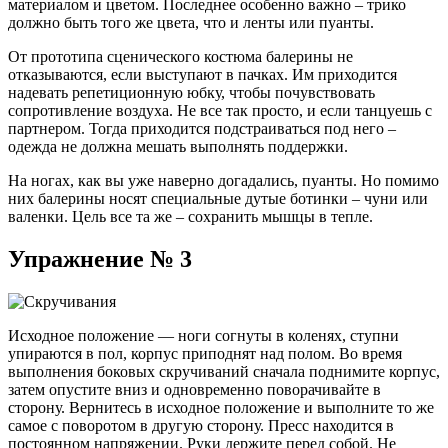
материалом и цветом. Последнее особенно важно – трико
должно быть того же цвета, что и ленты или пуанты.
От прототипа сценического костюма балерины не
отказываются, если выступают в пачках. Им приходится
надевать репетиционную юбку, чтобы почувствовать
сопротивление воздуха. Не все так просто, и если танцуешь с
партнером. Тогда приходится подстраиваться под него –
одежда не должна мешать выполнять поддержки.
На ногах, как вы уже наверно догадались, пуанты. Но помимо
них балерины носят специальные дутые ботинки – чуни или
валенки. Цель все та же – сохранить мышцы в тепле.
Упражнение № 3
Исходное положение — ноги согнуты в коленях, ступни
упираются в пол, корпус приподнят над полом. Во время
выполнения боковых скручиваний сначала поднимите корпус,
затем опустите вниз и одновременно поворачивайте в
сторону. Вернитесь в исходное положение и выполните то же
самое с поворотом в другую сторону. Пресс находится в
постоянном напряжении. Руки держите перед собой. Не