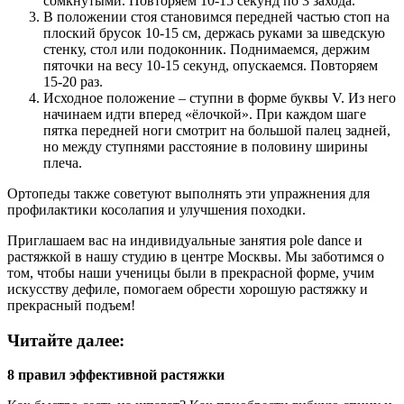
сомкнутыми. Повторяем 10-15 секунд по 3 захода.
В положении стоя становимся передней частью стоп на
плоский брусок 10-15 см, держась руками за шведскую
стенку, стол или подоконник. Поднимаемся, держим
пяточки на весу 10-15 секунд, опускаемся. Повторяем
15-20 раз.
Исходное положение – ступни в форме буквы V. Из него
начинаем идти вперед «ёлочкой». При каждом шаге
пятка передней ноги смотрит на большой палец задней,
но между ступнями расстояние в половину ширины
плеча.
Ортопеды также советуют выполнять эти упражнения для
профилактики косолапия и улучшения походки.
Приглашаем вас на индивидуальные занятия pole dance и
растяжкой в нашу студию в центре Москвы. Мы заботимся о
том, чтобы наши ученицы были в прекрасной форме, учим
искусству дефиле, помогаем обрести хорошую растяжку и
прекрасный подъем!
Читайте далее:
8 правил эффективной растяжки