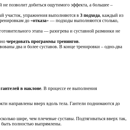
й не позволит добиться ощутимого эффекта, а большее –
ный участок, упражнения выполняются в
3 подхода
, каждый из
ренировкам до «
отказа
» — подходы выполняются столько,
дготовительного этапа — разогрева и суставной разминки не
зно
чередовать программы тренингов
.
вованы два и более суставов. В конце тренировки – одно-два
а
гантелей в наклоне
. В процессе ее выполнения
 локти направлены вверх вдоль тела. Гантели поднимаются до
сколько шире, чем плечевые суставы. Подтягиваться вверх так,
ны быть полностью выпрямлены.