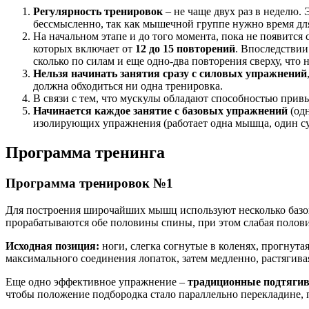
Регулярность тренировок
– не чаще двух раз в неделю.
бессмысленно, так как мышечной группе нужно время дл
На начальном этапе и до того момента, пока не появитс
которых включает от
12 до 15 повторений
. Впоследствии
сколько по силам и еще одно-два повторения сверху, что 
Нельзя начинать занятия сразу с силовых упражнений
должна обходиться ни одна тренировка.
В связи с тем, что мускулы обладают способностью привы
Начинается каждое занятие с базовых упражнений
(одн
изолирующих упражнения (работает одна мышца, один су
Программа тренинга
Программа тренировок №1
Для построения широчайших мышц используют несколько базо
прорабатываются обе половины спины, при этом слабая полови
Исходная позиция:
ноги, слегка согнутые в коленях, прогнутая
максимального соединения лопаток, затем медленно, растягив
Еще одно эффективное упражнение –
традиционные подтяги
чтобы положение подбородка стало параллельно перекладине, 