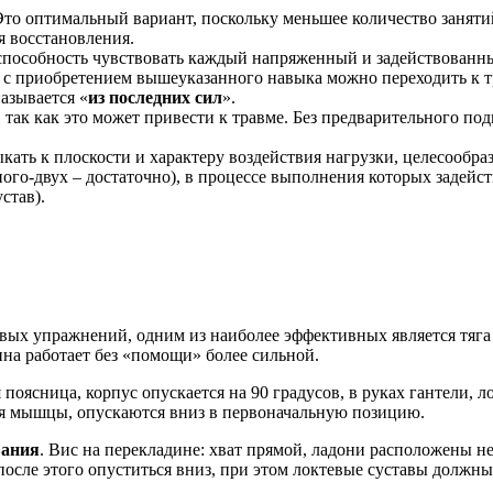
 Это оптимальный вариант, поскольку меньшее количество заняти
я восстановления.
я способность чувствовать каждый напряженный и задействован
 с приобретением вышеуказанного навыка можно переходить к т
называется «
из последних сил
».
, так как это может привести к травме. Без предварительного по
кать к плоскости и характеру воздействия нагрузки, целесообра
ого-двух – достаточно), в процессе выполнения которых задейст
став).
вых упражнений, одним из наиболее эффективных является тяг
на работает без «помощи» более сильной.
 поясница, корпус опускается на 90 градусов, в руках гантели,
ая мышцы, опускаются вниз в первоначальную позицию.
вания
. Вис на перекладине: хват прямой, ладони расположены не
после этого опуститься вниз, при этом локтевые суставы долж