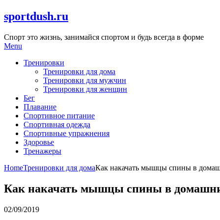
Skip
sportdush.ru
to
content
Спорт это жизнь, занимайся спортом и будь всегда в форме
Menu
Тренировки
Тренировки для дома
Тренировки для мужчин
Тренировки для женщин
Бег
Плавание
Спортивное питание
Спортивная одежда
Спортивные упражнения
Здоровье
Тренажеры
Home
Тренировки для дома
Как накачать мышцы спины в домашн
Как накачать мышцы спины в домашних
02/09/2019