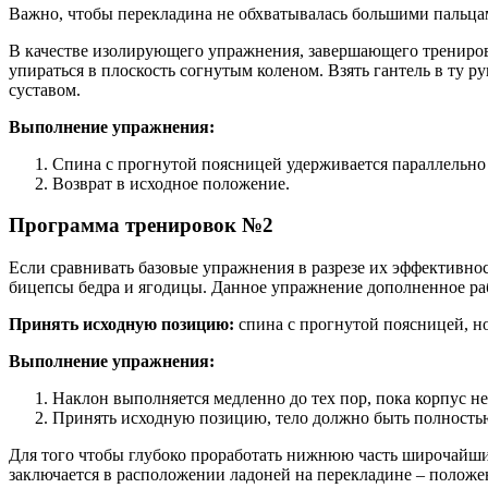
Важно, чтобы перекладина не обхватывалась большими пальцам
В качестве изолирующего упражнения, завершающего тренир
упираться в плоскость согнутым коленом. Взять гантель в ту р
суставом.
Выполнение упражнения:
Спина с прогнутой поясницей удерживается параллельно 
Возврат в исходное положение.
Программа тренировок №2
Если сравнивать базовые упражнения в разрезе их эффективнос
бицепсы бедра и ягодицы. Данное упражнение дополненное рабо
Принять исходную позицию:
спина с прогнутой поясницей, но
Выполнение упражнения:
Наклон выполняется медленно до тех пор, пока корпус не
Принять исходную позицию, тело должно быть полност
Для того чтобы глубоко проработать нижнюю часть широчай
заключается в расположении ладоней на перекладине – положе