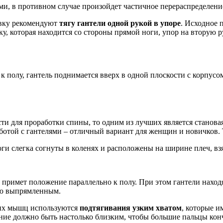
и, в противном случае произойдет частичное перераспределение
овку рекомендуют
тягу гантели одной рукой в упоре
. Исходное 
уку, которая находится со стороны прямой ноги, упор на вторую 
к полу, гантель поднимается вверх в одной плоскости с корпус
ти для проработки спины, то одним из лучших является станова
той с гантелями – отличный вариант для женщин и новичков. Тр
ги слегка согнуты в коленях и расположены на ширине плеч, взя
 примет положение параллельно к полу. При этом гантели находя
ью выпрямленным.
ших мышц используются
подтягивания узким хватом
, которые и
ние должно быть настолько близким, чтобы большие пальцы кон