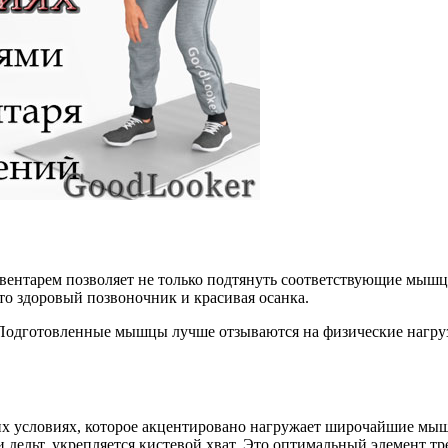
ентарем позволяет не только подтянуть соответствующие мышцы
это здоровый позвоночник и красивая осанка.
. Подготовленные мышцы лучше отзываются на физические нагру
х условиях, которое акцентировано нагружает широчайшие мыш
и дельт, укрепляется кистевой хват. Это оптимальный элемент 