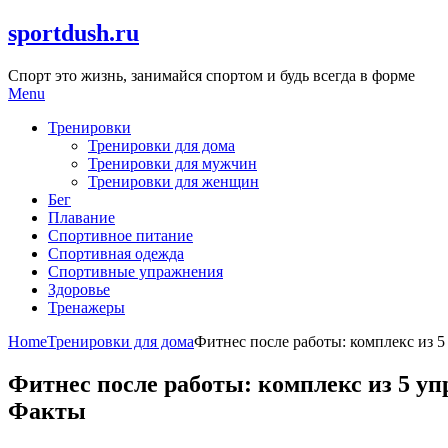
Skip
sportdush.ru
to
content
Спорт это жизнь, занимайся спортом и будь всегда в форме
Menu
Тренировки
Тренировки для дома
Тренировки для мужчин
Тренировки для женщин
Бег
Плавание
Спортивное питание
Спортивная одежда
Спортивные упражнения
Здоровье
Тренажеры
Home
Тренировки для дома
Фитнес после работы: комплекс из 5
Фитнес после работы: комплекс из 5 уп
Факты