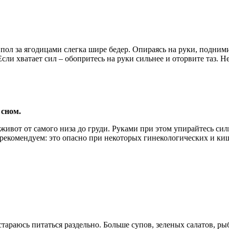
пол за ягодицами слегка шире бедер. Опираясь на руки, поднимит
сли хватает сил – обопритесь на руки сильнее и оторвите таз. Н
 сном.
 живот от самого низа до груди. Руками при этом упирайтесь си
 рекомендуем: это опасно при некоторых гинекологических и ки
стараюсь питаться раздельно. Больше супов, зеленых салатов, ры