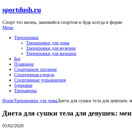
Skip
sportdush.ru
to
content
Спорт это жизнь, занимайся спортом и будь всегда в форме
Menu
Тренировки
Тренировки для дома
Тренировки для мужчин
Тренировки для женщин
Бег
Плавание
Спортивное питание
Спортивная одежда
Спортивные упражнения
Здоровье
Тренажеры
Home
Тренировки для дома
Диета для сушки тела для девушек: м
Диета для сушки тела для девушек: мен
05/02/2020