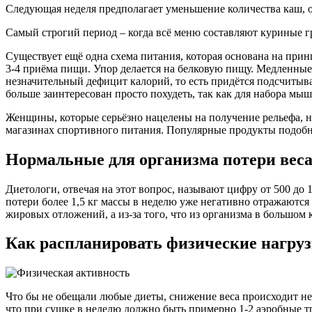
Следующая неделя предполагает уменьшение количества каш, отс
Самый строгий период – когда всё меню составляют куриные гру
Существует ещё одна схема питания, которая основана на принц
3-4 приёма пищи. Упор делается на белковую пищу. Медленные
незначительный дефицит калорий, то есть придётся подсчитыв
больше заинтересован просто похудеть, так как для набора мыш
Женщины, которые серьёзно нацелены на получение рельефа, н
магазинах спортивного питания. Популярные продукты подобного р
Нормальные для организма потери вес
Диетологи, отвечая на этот вопрос, называют цифру от 500 до 
потери более 1,5 кг массы в неделю уже негативно отражаютс
жировых отложений, а из-за того, что из организма в большом 
Как распланировать физические нагру
Что бы не обещали любые диеты, снижение веса происходит не 
что при сушке в неделю должно быть примерно 1-2 аэробные тре