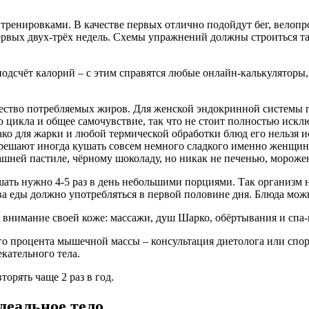
ренировками. В качестве первых отлично подойдут бег, велопро
первых двух-трёх недель. Схемы упражнений должны строиться т
подсчёт калорий – с этим справятся любые онлайн-калькуляторы
чество потребляемых жиров. Для женской эндокринной системы
о цикла и общее самочувствие, так что не стоит полностью искл
днако для жарки и любой термической обработки блюд его нельзя
зрешают иногда кушать совсем немного сладкого именно женщин
ашней пастиле, чёрному шоколаду, но никак не печенью, мороже
ать нужно 4-5 раз в день небольшими порциями. Так организм не
 еды должно употребляться в первой половине дня. Блюда можно 
 внимание своей коже: массажи, душ Шарко, обёртывания и спа-
го процента мышечной массы – консультация диетолога или спор
кательного тела.
орять чаще 2 раз в год.
деальное тело