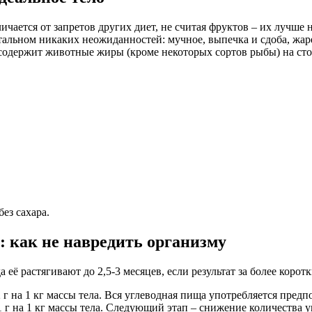
чается от запретов других диет, не считая фруктов – их лучше
стальном никаких неожиданностей: мучное, выпечка и сдоба, жа
о содержит животные жиры (кроме некоторых сортов рыбы) на сто
ез сахара.
в: как не навредить организму
 её растягивают до 2,5-3 месяцев, если результат за более коро
г на 1 кг массы тела. Вся углеводная пища употребляется предпо
 г на 1 кг массы тела. Следующий этап – снижение количества угл