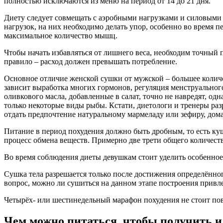
полностью исключаются из меню на период от 14 до 21 дня.
Диету следует совмещать с аэробными нагрузками и силовыми т
нагрузок, на них необходимо делать упор, особенно во время 
максимальное количество мышц.
Чтобы начать избавляться от лишнего веса, необходим точный 
правило – расход должен превышать потребление.
Основное отличие женской сушки от мужской – большее коли
зависит выработка многих гормонов, регуляция менструальног
оливкового масла, добавленные в салат, точно не навредят, о
только некоторые виды рыбы. Кстати, диетологи и тренеры ра
отдать предпочтение натуральному мармеладу или зефиру, дом
Питание в период похудения должно быть дробным, то есть куш
процесс обмена веществ. Примерно две трети общего количества
Во время соблюдения диеты девушкам стоит уделить особенное
Сушка тела разрешается только после достижения определённо
вопрос, можно ли сушиться на данном этапе построения привле
Четырёх- или шестинедельный марафон похудения не стоит повт
Чем можно питаться, чтобы получить и