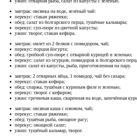
ужин: отварная рыба, салат из капусты с зеленью.
завтрак: овсянка на воде, зелёный чай:
перекус: стакан ряженки;
обед: салат из болгарского перца, тушёные кальмары;
перекус: суп-пюре из цветной капусты;
ужин: творог, стакан кефира.
завтрак: омлет из 2 белков с помидором, чай;
перекус: порция йогурта;
обед: грибной суп-пюре с отварной курицей и зеленью;
перекус: салат из огурцов, помидоров и болгарского перц
ужин: салат из капусты, рыба, приготовленная на пару.
завтрак: 2 отварных яйца, 1 помидор, чай без сахара;
перекус: стакан кефира;
обед: спаржа, тушёная с куриным филе и зеленью;
перекус: творог с кефиром;
ужин: гречневая каша, сваренная на воде, запечённая кур
завтрак: овсяная каша с изюмом, чай;
перекус: стакан ряженки;
обед: тушёная рыба, овощное рагу;
перекус: овощной салат;
ужин: тушёный кальмар, творог.