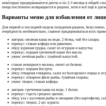
некоторые придерживаются диеты и по 2-3 месяца в общей слож
пища постепенно возвращается в рацион, хотя и всё ещё в урез
Варианты меню для избавления от лишн
Для первой и последней недель похудения рацион, безусловно,
очерёдность необязательно, главное придерживаться всех прав
завтрак: овсяная каша на воде, 2 белка, чай без сахара;
перекус: стакан кефира или ряженки;
обед: куриная грудка, салат из огурцов и капусты;
перекус: порция гречневой каши без масла;
ужин: печёная рыба с тушёной капустой.
стакан нежирного молока, омлет из белков;
перекус: порция йогурта;
обед: отварная говядина, салат из болгарского перца и о
перекус: отварное филе рыбы, тушёная спаржа;
ужин: творог, стакан кефира.
завтрак: гречневая каша на воде, 1 белок;
перекус: горсть грецких орехов;
обед: уха с кусочком рыбы и овощами (без картофеля), са
перекус: творог, 2 шт. кураги;