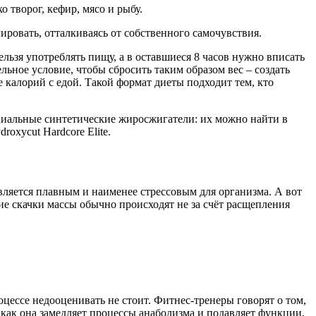
 творог, кефир, мясо и рыбу.
ировать, отталкиваясь от собственного самочувствия.
ельзя употреблять пищу, а в оставшиеся 8 часов нужно вписать
ьное условие, чтобы сбросить таким образом вес – создать
калорий с едой. Такой формат диеты подходит тем, кто
циальные синтетические жиросжигатели: их можно найти в
roxycut Hardcore Elite.
является плавным и наименее стрессовым для организма. А вот
ие скачки массы обычно происходят не за счёт расщепления
оцессе недооценивать не стоит. Фитнес-тренеры говорят о том,
 как она замедляет процессы анаболизма и подавляет функции,