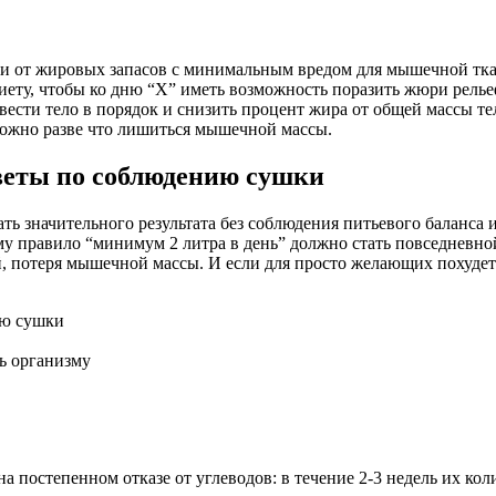
ии от жировых запасов с минимальным вредом для мышечной тка
иету, чтобы ко дню “Х” иметь возможность поразить жюри рель
вести тело в порядок и снизить процент жира от общей массы те
к можно разве что лишиться мышечной массы.
веты по соблюдению сушки
дать значительного результата без соблюдения питьевого баланс
му правило “минимум 2 литра в день” должно стать повседневной
й, потеря мышечной массы. И если для просто желающих похудет
ию сушки
ть организму
 постепенном отказе от углеводов: в течение 2-3 недель их кол