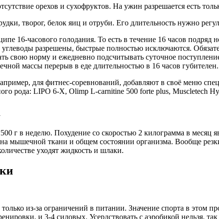
утствие орехов и сухофруктов. На ужин разрешается есть только
дки, творог, белок яиц и отруби. Его длительность нужно регул
ипе 16-часового голодания. То есть в течение 16 часов подряд н
 углеводы разрешены, быстрые полностью исключаются. Обязател
ать свою норму и ежедневно подсчитывать суточное поступление 
ечной массы перерыв в еде длительностью в 16 часов губителен.
апример, для фитнес-соревнований, добавляют в своё меню спе
ода: LIPO 6-X, Olimp L-carnitine 500 forte plus, Muscletech Hyd
а
1500 г в неделю. Похудение со скоростью 2 килограмма в месяц 
я на мышечной ткани и общем состоянии организма. Вообще резк
количестве уходят жидкость и шлаки.
зки
только из-за ограничений в питании. Значение спорта в этом пр
нировки, и 3-4 силовых. Усердствовать с аэробикой нельзя, так