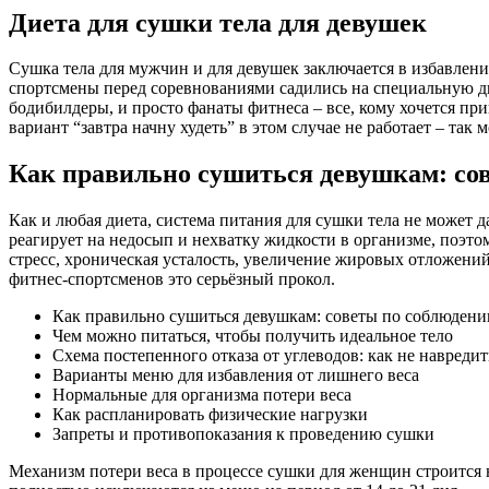
Диета для сушки тела для девушек
Сушка тела для мужчин и для девушек заключается в избавлен
спортсмены перед соревнованиями садились на специальную д
бодибилдеры, и просто фанаты фитнеса – все, кому хочется при
вариант “завтра начну худеть” в этом случае не работает – та
Как правильно сушиться девушкам: со
Как и любая диета, система питания для сушки тела не может 
реагирует на недосып и нехватку жидкости в организме, поэто
стресс, хроническая усталость, увеличение жировых отложени
фитнес-спортсменов это серьёзный прокол.
Как правильно сушиться девушкам: советы по соблюден
Чем можно питаться, чтобы получить идеальное тело
Схема постепенного отказа от углеводов: как не навреди
Варианты меню для избавления от лишнего веса
Нормальные для организма потери веса
Как распланировать физические нагрузки
Запреты и противопоказания к проведению сушки
Механизм потери веса в процессе сушки для женщин строится на