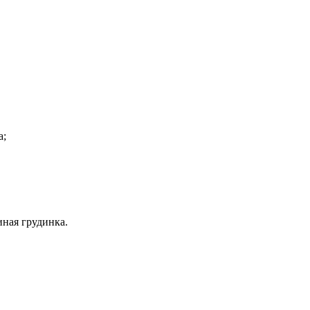
а;
иная грудинка.