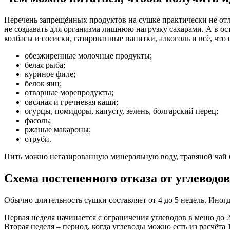
Перечень запрещённых продуктов на сушке практически не отли
не создавать для организма лишнюю нагрузку сахарами. А в о
колбасы и сосиски, газированные напитки, алкоголь и всё, чт
обезжиренные молочные продукты;
белая рыба;
куриное филе;
белок яиц;
отварные морепродукты;
овсяная и гречневая каши;
огурцы, помидоры, капусту, зелень, болгарский перец;
фасоль;
ржаные макароны;
отруби.
Пить можно негазированную минеральную воду, травяной чай б
Схема постепенного отказа от углеводо
Обычно длительность сушки составляет от 4 до 5 недель. Иногда
Первая неделя начинается с ограничения углеводов в меню до 2 
Вторая неделя – период, когда углеводы можно есть из расчёта 1